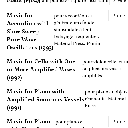
Mafia (1964)
Piece
pour pianiste et quatre assistants
Music for
Piece
pour accordéon et
Accordion with
générateurs d'onde
sinusoïdale à lent
Slow Sweep
balayage fréquentiel,
Pure Wave
Material Press, 10 min
Oscillators (1993)
Music for Cello with One
pour violoncelle, et u
or More Amplified Vases
ou plusieurs vases
amplifiés
(1992)
Music for Piano with
pour piano et objets
Amplified Sonorous Vessels
résonants, Material
Press
(1991)
Music for Piano
Piece
pour piano et