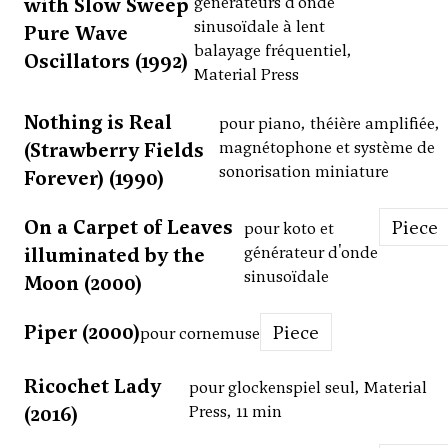
with Slow Sweep
générateurs d'onde
sinusoïdale à lent
Pure Wave
balayage fréquentiel,
Oscillators (1992)
Material Press
Nothing is Real
pour piano, théière amplifiée,
(Strawberry Fields
magnétophone et système de
sonorisation miniature
Forever) (1990)
On a Carpet of Leaves
Piece
pour koto et
illuminated by the
générateur d'onde
sinusoïdale
Moon (2000)
Piper (2000)
Piece
pour cornemuse
Ricochet Lady
pour glockenspiel seul, Material
(2016)
Press, 11 min