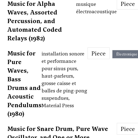
Music for Alpha
Piece
musique
Waves, Assorted
électroacoustique
Percussion, and
Automated Coded
Relays (1982)
Music for
Piece
installation sonore
Électronique
Pure
et performance
pour sinus purs,
Waves,
haut-parleurs,
Bass
grosse caisse et
Drums and
balles de ping-pong
Acoustic
suspendues,
Pendulums
Material Press
(1980)
Music for Snare Drum, Pure Wave
Piece
Oscillator, and One or More