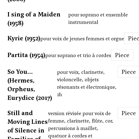
I sing of a Maiden
pour soprano et ensemble
(1958)
instrumental
Kyrie (1952)
Pie
pour voix de jeunes femmes et orgue
Partita (1954)
Piece
pour soprano et trio à cordes
So You...
Piece
pour voix, clarinette,
(Hermes,
violoncelle, objets
résonants et électronique,
Orpheus,
1h
Eurydice (2017)
Still and
Piece
version révisée pour voix de
Moving Lines
femme, clarinette, flûte, cor,
percussions à maillet,
of Silence in
quatuor à cordes et