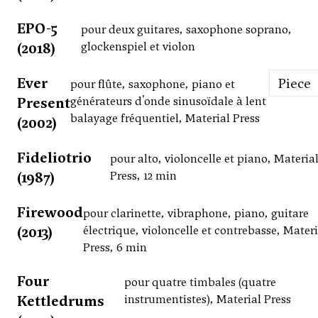
EPO-5
pour deux guitares, saxophone soprano,
(2018)
glockenspiel et violon
Ever
Piece
pour flûte, saxophone, piano et
Present
générateurs d'onde sinusoïdale à lent
balayage fréquentiel, Material Press
(2002)
Fideliotrio
pour alto, violoncelle et piano, Materia
(1987)
Press, 12 min
Firewood
pour clarinette, vibraphone, piano, guitare
(2013)
électrique, violoncelle et contrebasse, Materi
Press, 6 min
Four
pour quatre timbales (quatre
Kettledrums
instrumentistes), Material Press