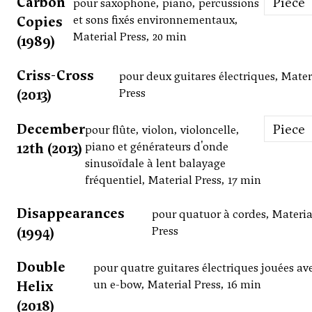
Carbon
Piece
pour saxophone, piano, percussions
Copies
et sons fixés environnementaux,
Material Press, 20 min
(1989)
Criss-Cross
pour deux guitares électriques, Mater
(2013)
Press
December
Piece
pour flûte, violon, violoncelle,
12th (2013)
piano et générateurs d'onde
sinusoïdale à lent balayage
fréquentiel, Material Press, 17 min
Disappearances
pour quatuor à cordes, Materia
(1994)
Press
Double
pour quatre guitares électriques jouées av
Helix
un e-bow, Material Press, 16 min
(2018)