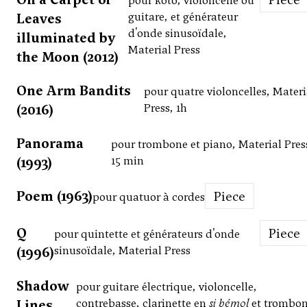
pour koto, violoncelle ou
Leaves
guitare, et générateur
d'onde sinusoïdale,
illuminated by
Material Press
the Moon (2012)
One Arm Bandits
pour quatre violoncelles, Materi
(2016)
Press, 1h
Panorama
pour trombone et piano, Material Pres
(1993)
15 min
Poem (1963)
Piece
pour quatuor à cordes
Q
Piece
pour quintette et générateurs d'onde
(1996)
sinusoïdale, Material Press
Shadow
pour guitare électrique, violoncelle,
Lines
contrebasse, clarinette en
si bémol
et trombon