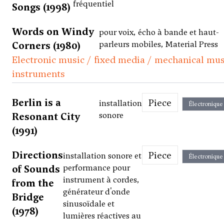
fréquentiel
Songs (1998)
Words on Windy
pour voix, écho à bande et haut-
Corners (1980)
parleurs mobiles, Material Press
Electronic music / fixed media / mechanical mus
instruments
Berlin is a
Piece
installation
Électronique
Resonant City
sonore
(1991)
Directions
Piece
installation sonore et
Électronique
of Sounds
performance pour
instrument à cordes,
from the
générateur d'onde
Bridge
sinusoïdale et
(1978)
lumières réactives au