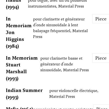
Hands
pour orgue, avec un ou plusieurs
(1994)
instrumentistes, Material Press
In
Piece
pour clarinette et générateur
Memoriam
d'onde sinusoïdale à lent
balayage fréquentiel, Material
Jon
Press
Higgins
(1984)
In Memoriam
Piece
pour clarinette basse et
Stuart
générateur d'onde
sinusoïdale, Material Press
Marshall
(1993)
Indian Summer
pour violoncelle électrique,
(1993)
Material Press