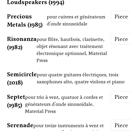
Loudspeakers (1994)
Precious
Piece
pour cuivres et générateurs
Metals (1985)
d'onde sinusoïdale
Risonanza
Piece
pour flûte, hautbois, clarinette,
(1982)
objet résonant avec traitement
électronique optionnel, Material
Press
Semicircle
pour quatre guitares électriques, trois
(2018)
saxophones alto, quatre violons et piano
Septet
Piece
pour trio à vent, quatuor à cordes et
(1985)
générateurs d'onde sinusoïdale,
Material Press
Serenade
Piece
pour treize instruments à vent et