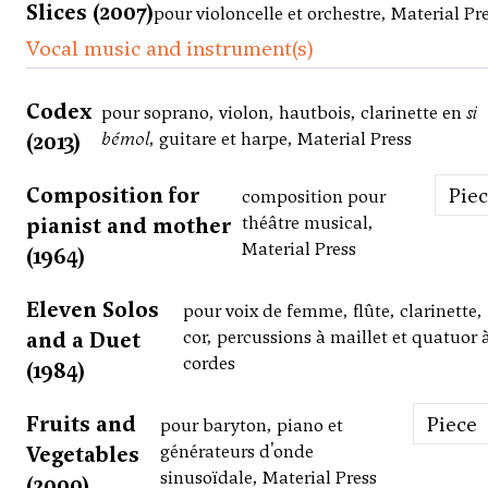
Slices (2007)
pour violoncelle et orchestre, Material Pr
Vocal music and instrument(s)
Codex
pour soprano, violon, hautbois, clarinette en
si
(2013)
bémol
, guitare et harpe, Material Press
Composition for
Pie
composition pour
pianist and mother
théâtre musical,
Material Press
(1964)
Eleven Solos
pour voix de femme, flûte, clarinette,
and a Duet
cor, percussions à maillet et quatuor 
cordes
(1984)
Fruits and
Piece
pour baryton, piano et
Vegetables
générateurs d'onde
sinusoïdale, Material Press
(2000)