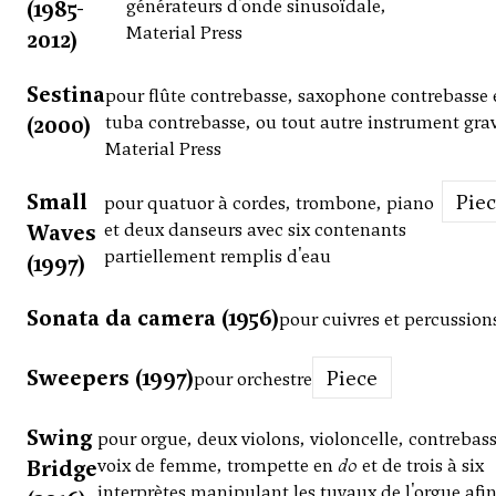
(1985-
générateurs d'onde sinusoïdale,
Material Press
2012)
Sestina
pour flûte contrebasse, saxophone contrebasse 
(2000)
tuba contrebasse, ou tout autre instrument gra
Material Press
Small
Pie
pour quatuor à cordes, trombone, piano
Waves
et deux danseurs avec six contenants
partiellement remplis d'eau
(1997)
Sonata da camera (1956)
pour cuivres et percussion
Sweepers (1997)
Piece
pour orchestre
Swing
pour orgue, deux violons, violoncelle, contrebass
Bridge
voix de femme, trompette en
do
et de trois à six
interprètes manipulant les tuyaux de l'orgue afi