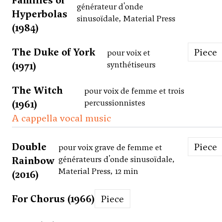
Families of
générateur d'onde
Hyperbolas
sinusoïdale, Material Press
(1984)
The Duke of York
Piece
pour voix et
(1971)
synthétiseurs
The Witch
pour voix de femme et trois
(1961)
percussionnistes
A cappella vocal music
Double
Piece
pour voix grave de femme et
Rainbow
générateurs d'onde sinusoïdale,
Material Press, 12 min
(2016)
For Chorus (1966)
Piece