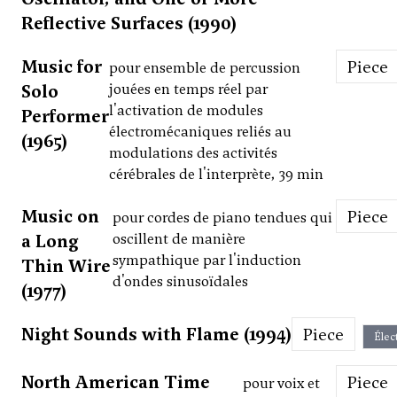
Reflective Surfaces (1990)
Music for
Piece
pour ensemble de percussion
Solo
jouées en temps réel par
l'activation de modules
Performer
électromécaniques reliés au
(1965)
modulations des activités
cérébrales de l'interprète, 39 min
Music on
Piece
pour cordes de piano tendues qui
a Long
oscillent de manière
sympathique par l'induction
Thin Wire
d'ondes sinusoïdales
(1977)
Night Sounds with Flame (1994)
Piece
Élec
North American Time
Piece
pour voix et