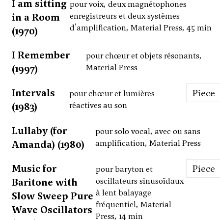
I am sitting
pour voix, deux magnétophones
in a Room
enregistreurs et deux systèmes
d'amplification, Material Press, 45 min
(1970)
I Remember
pour chœur et objets résonants,
(1997)
Material Press
Intervals
Piece
pour chœur et lumières
(1983)
réactives au son
Lullaby (for
pour solo vocal, avec ou sans
Amanda) (1980)
amplification, Material Press
Music for
Piece
pour baryton et
Baritone with
oscillateurs sinusoïdaux
à lent balayage
Slow Sweep Pure
fréquentiel, Material
Wave Oscillators
Press, 14 min