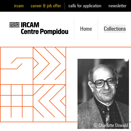
ircam
career & job offer
calls for application
newsletter
Home
Collections
© Charlotte Oswald