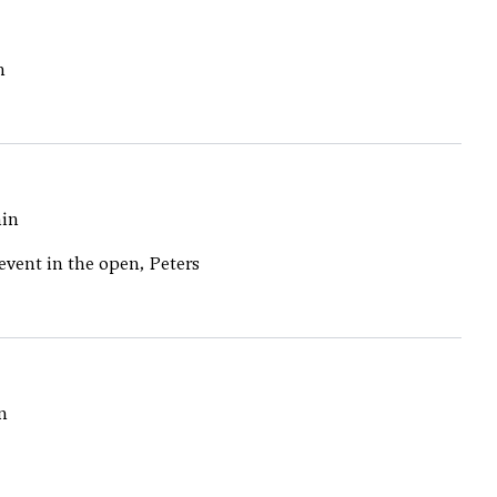
n
min
 event in the open, Peters
n