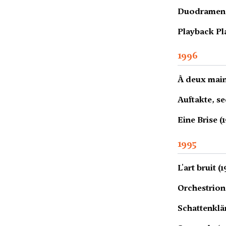
Duodramen 
Playback Pla
1996
À deux main
Auftakte, s
Eine Brise (
1995
L'art bruit (
Orchestrion-
Schattenklä