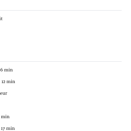
it
 6 min
, 12 min
teur
6 min
 17 min