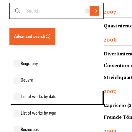
2007
Quasi niente
advanced search
2006
Divertimient
biography
L'invention
Streichquart
oeuvre
2005
list of works by date
Capriccio (2
list of works by type
Fremde Töne
resources
2004