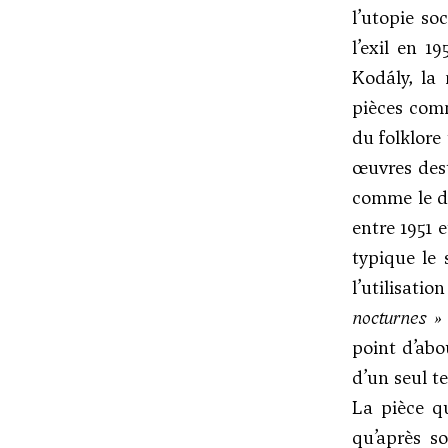
l’utopie so
l’exil en 1
Kodály, la
pièces com
du folklore 
œuvres dest
comme le di
entre 1951 e
typique le 
l’utilisati
nocturnes »
point d’abo
d’un seul t
La pièce qu
qu’après so