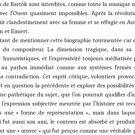
 de Bartók sont interdites, comme toute la musique mod
ec l’Ouest quasiment impossibles. Après la révoluti
fuit clandestinement avec sa femme et se réfugie en Autr
n et
Eimert
.
rtant de mentionner cette biographie tourmentée car el
s du compositeur. La dimension tragique, dans sa m
t humoristiques, et l’expressivité toujours médiatisée
au pathos immédiat comme aux systèmes fermés su
la contradiction. Cet esprit critique, volontiers provo
 en question la précédente et explore des possibilités 
ne pathétique du sujet, que l’on pourrait qualifier d
 l’expression subjective meurtrie par l’histoire est r
s une « forme de représentation », mais dans laquel
 fut aussi son ami, le contenu est absorbé et produit 
t une « œuvre » qui fut perçue comme une véritable 