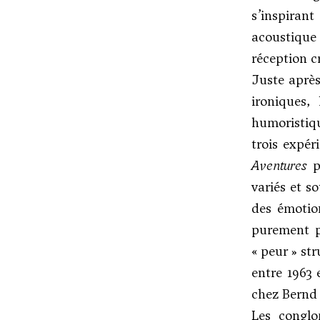
s’inspiran
acoustique
réception c
Juste après
ironiques
humoristi
trois expér
Aventures
po
variés et s
des émotio
purement p
« peur » str
entre 1963 
chez
Bernd
Les conglo