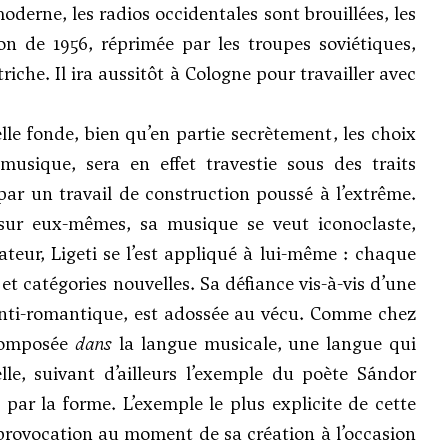
erne, les radios occidentales sont brouillées, les
on de 1956, réprimée par les troupes soviétiques,
iche. Il ira aussitôt à Cologne pour travailler avec
le fonde, bien qu’en partie secrètement, les choix
usique, sera en effet travestie sous des traits
 par un travail de construction poussé à l’extrême.
r eux-mêmes, sa musique se veut iconoclaste,
cateur, Ligeti se l’est appliqué à lui-même : chaque
et catégories nouvelles. Sa défiance vis-à-vis d’une
’anti-romantique, est adossée au vécu. Comme chez
ecomposée
dans
la langue musicale, une langue qui
le, suivant d’ailleurs l’exemple du poète Sándor
par la forme. L’exemple le plus explicite de cette
provocation au moment de sa création à l’occasion