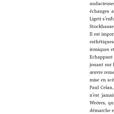
audacieuses
échanges av
Ligeti s’en
Stockhause
Il est impo
esthétique
ironiques e
Echappant 
jouant sur 
œuvre remet
mise en scè
Paul Celan,
n’est jamai
Weöres, qui
démarche es