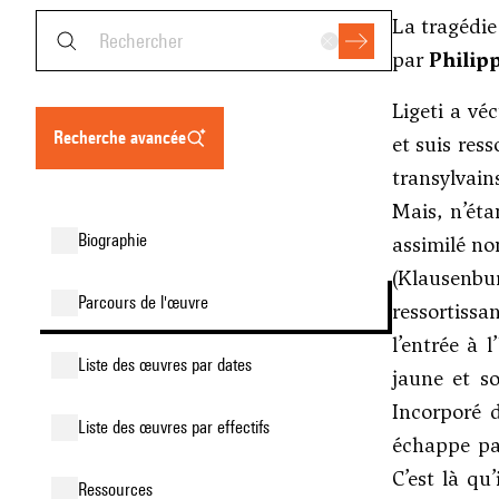
La tragédie 
par
Philip
Ligeti a vé
recherche avancée
et suis res
transylvain
Mais, n’éta
biographie
assimilé no
(Klausenbu
parcours de l'œuvre
ressortissa
l’entrée à 
liste des œuvres par dates
jaune et s
Incorporé d
liste des œuvres par effectifs
échappe par
C’est là qu
ressources