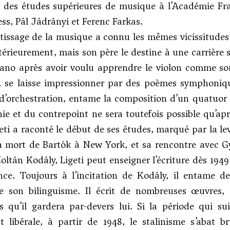
des études supérieures de musique à l’Académie Fran
ess
, Pál Jádrányi et
Ferenc Farkas
.
issage de la musique a connu les mêmes vicissitudes :
érieurement, mais son père le destine à une carrière sc
ano après avoir voulu apprendre le violon comme son 
, se laisse impressionner par des poèmes symphoni
 d’orchestration, entame la composition d’un quatuor
ie et du contrepoint ne sera toutefois possible qu’ap
geti a raconté le début de ses études, marqué par la 
a mort de
Bartók
à New York, et sa rencontre avec
G
oltán Kodály
, Ligeti peut enseigner l’écriture dès 194
ence. Toujours à l’incitation de Kodály, il entame 
e son bilinguisme. Il écrit de nombreuses œuvres, c
s qu’il gardera par-devers lui. Si la période qui s
t libérale, à partir de 1948, le stalinisme s’abat 