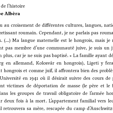
de l'histoire
pe Albèra
cu au croisement de différentes cultures, langues, nati
sortissant roumain. Cependant, je ne parlais pas roum
s. (...) Ma langue maternelle est le hongrois, mais je 
nt pas membre d’une communauté juive, je suis un ju
n plus, car je ne suis pas baptisé. » La famille ayant 
rg en allemand, Kolosvár en hongrois), Ligeti y fe
nt hongrois et comme juif, il affrontera bien des probl
l’Université en 1941 où il désirait suivre des cours de 
ont victimes de déportation de masse (le père et le
ans les groupes de travail obligatoire de l’armée hon
 deux fois à la mort. L’appartement familial vers leq
’il retrouvera sa mère, rescapée du camp d’Auschwitz-