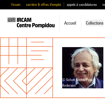
l'ircam
carrière & offres d'emploi
appels à candidatures
n
Accueil
Collections
© Schott Archiv/Peter
Andersen