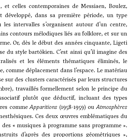
s
, et celles contemporaines de
Messiaen
, Boulez,
it développé, dans sa première période, un type
 les intervalles s’organisent autour d’un centre,
ins contours mélodiques liés au folklore, et sur un
rme. Or, dès le début des années cinquante, Ligeti
 du style bartókien. C’est ainsi qu’il imagine des
ralisés et les éléments thématiques éliminés, le
ue, comme déplacement dans l’espace. Le matériau
e sur des clusters caractérisés par leurs structures
mbre), travaillés formellement selon le principe du
sociatif plutôt que déductif, incluant des types
œuvres comme
Apparitions
(1958-1959) ou
Atmosphères
ts synesthésiques. Ces deux œuvres emblématiques du
s, des « musiques à programme sans programme ».
struits d’après des proportions géométriques »,