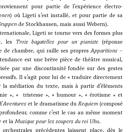
oviennent pour partie de l’expérience électro-
ionen
) où Ligeti s’est installé, et pour partie de sa
Gruppen
de Stockhausen, mais aussi
Webern
).
ernationale, Ligeti se tourne vers des formes plus
e
, les
Trois bagatelles pour un pianiste
(réponse
 de chambre, qui raille ses propres
Apparitions
–
 tendance est une brève pièce de théâtre musical,
risée par une discontinuité fondée sur des gestes
essifs. Il s’agit pour lui de « traduire directement
la médiation du texte, mais à partir d’éléments
ie », « tristesse », « humour », « érotisme » et
d’
Aventures
et le dramatisme du
Requiem
(composé
 en profondeur, comme c’est le cas au même moment
e
et la
Musique pour les soupers du roi Ubu
.
rchestrales précédentes laissent place, dès le