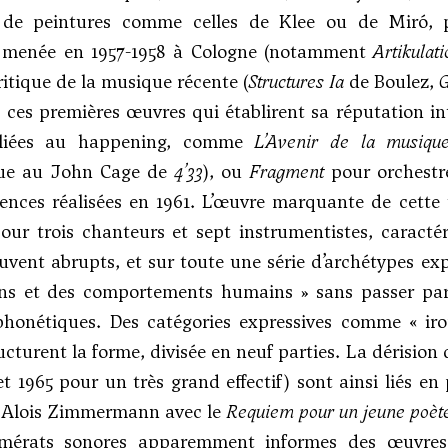
t de peintures comme celles de Klee ou de Miró, pr
 menée en 1957-1958 à Cologne (notamment
Artikulat
ritique de la musique récente (
Structures Ia
de Boulez,
 ces premières œuvres qui établirent sa réputation int
, liées au happening, comme
L’Avenir de la musiqu
que au
John Cage
de
4’33
), ou
Fragment
pour orchestre
iences réalisées en 1961. L’œuvre marquante de cette
ur trois chanteurs et sept instrumentistes, caracté
ouvent abrupts, et sur toute une série d’archétypes expr
ns et des comportements humains » sans passer par 
honétiques. Des catégories expressives comme « iron
ucturent la forme, divisée en neuf parties. La dérision 
et 1965 pour un très grand effectif) sont ainsi liés
 Alois Zimmermann
avec le
Requiem pour un jeune poèt
mérats sonores apparemment informes des œuvres o