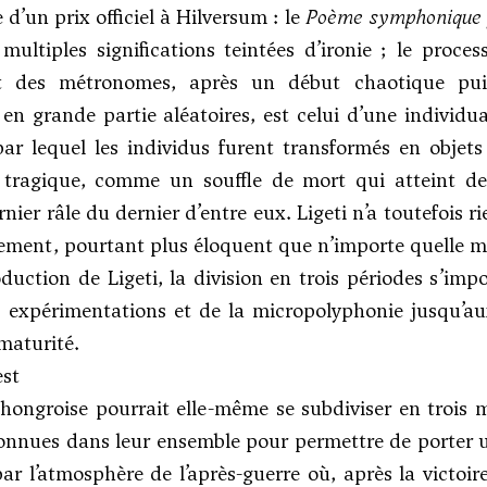
 d’un prix officiel à Hilversum : le
Poème symphonique 
multiples significations teintées d’ironie ; le proce
 des métronomes, après un début chaotique puis 
, en grande partie aléatoires, est celui d’une individua
ar lequel les individus furent transformés en objets 
tragique, comme un souffle de mort qui atteint d
nier râle du dernier d’entre eux. Ligeti n’a toutefois r
ement, pourtant plus éloquent que n’importe quelle 
duction de Ligeti, la division en trois périodes s’imp
 expérimentations et de la micropolyphonie jusqu’aux
maturité.
est
hongroise pourrait elle-même se subdiviser en trois 
onnues dans leur ensemble pour permettre de porter u
r l’atmosphère de l’après-guerre où, après la victoir