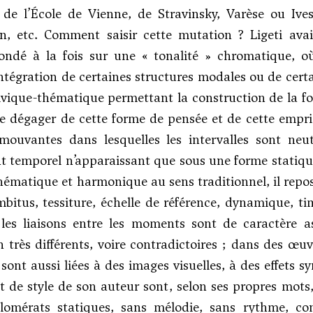
s de l’École de Vienne, de
Stravinsky
,
Varèse
ou
Ive
n, etc. Comment saisir cette mutation ? Ligeti ava
fondé à la fois sur une « tonalité » chromatique, où
intégration de certaines structures modales ou de certa
ivique-thématique permettant la construction de la fo
e dégager de cette forme de pensée et de cette emprise
mouvantes dans lesquelles les intervalles sont neut
t temporel n’apparaissant que sous une forme statiq
thématique et harmonique au sens traditionnel, il repos
mbitus, tessiture, échelle de référence, dynamique, ti
les liaisons entre les moments sont de caractère as
n très différents, voire contradictoires ; dans des 
es sont aussi liées à des images visuelles, à des effe
 de style de son auteur sont, selon ses propres mot
lomérats statiques, sans mélodie, sans rythme, con