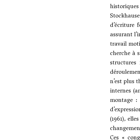
historique
Stockhause
d’écriture 
assurant l’
travail mot
cherche à s
structures 
déroulemen
n’est plus 
internes (a
montage : 
d’expressio
(1961), ell
changement
Ces « cong