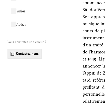
commencer 
Sándor Ver
vidéos
Son apprent
musique int
audios
cours de pi
instrument
Vous constatez une erreur ?
d’un traité
de l’harmon
contactez-nous
et 1949. Li
annoncer l
l’appui de
Z
tard référ
profitant d
personnelle
relativemen