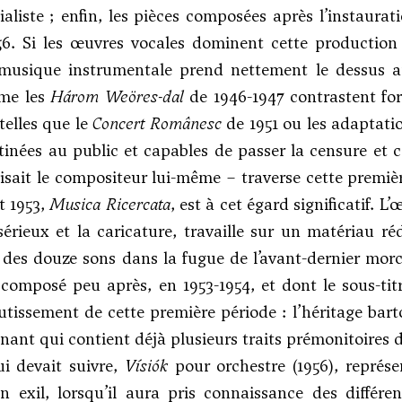
cialiste ; enfin, les pièces composées après l’instaurat
956. Si les œuvres vocales dominent cette production
 musique instrumentale prend nettement le dessus ap
me les
Három Weöres-dal
de 1946-1947 contrastent for
telles que le
Concert Românesc
de 1951 ou les adaptatio
inées au public et capables de passer la censure et cel
sait le compositeur lui-même – traverse cette premièr
t 1953,
Musica Ricercata
, est à cet égard significatif. 
sérieux et la caricature, travaille sur un matériau réd
on des douze sons dans la fugue de l’avant-dernier mo
composé peu après, en 1953-1954, et dont le sous-titr
utissement de cette première période : l’héritage bar
enant qui contient déjà plusieurs traits prémonitoires d
i devait suivre,
Vísiók
pour orchestre (1956), représe
n exil, lorsqu’il aura pris connaissance des différ