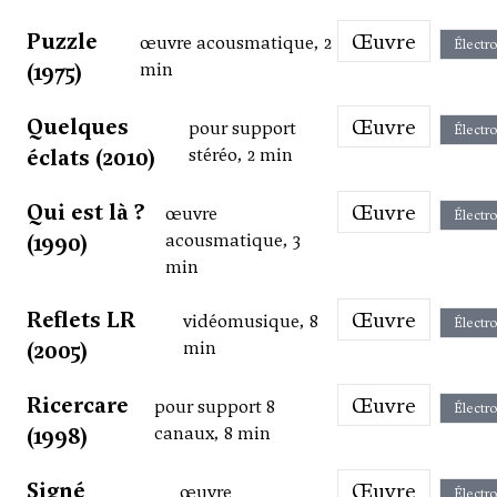
Puzzle
Œuvre
œuvre acousmatique, 2
Électr
(1975)
min
Quelques
Œuvre
pour support
Électr
éclats (2010)
stéréo, 2 min
Qui est là ?
Œuvre
œuvre
Électr
(1990)
acousmatique, 3
min
Reflets LR
Œuvre
vidéomusique, 8
Électr
(2005)
min
Ricercare
Œuvre
pour support 8
Électr
(1998)
canaux, 8 min
Signé
Œuvre
œuvre
Électr