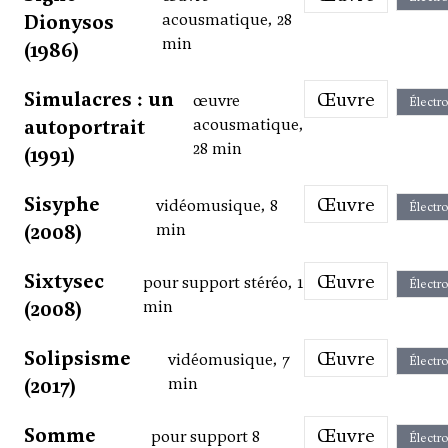
Dionysos
acousmatique, 28
min
(1986)
Simulacres : un
Œuvre
œuvre
Électr
autoportrait
acousmatique,
28 min
(1991)
Sisyphe
Œuvre
vidéomusique, 8
Électr
(2008)
min
Sixtysec
Œuvre
pour support stéréo, 1
Électr
(2008)
min
Solipsisme
Œuvre
vidéomusique, 7
Électr
(2017)
min
Somme
Œuvre
pour support 8
Électr