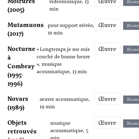
Moirures
Œuvre
vidéomusique, 13
Électr
(2005)
min
Mutamuons
Œuvre
pour support stéréo,
Électr
(2017)
10 min
Nocturne
Œuvre
« Longtemps je me suis
Électr
à
couché de bonne heure
», musique
Combray
acousmatique, 13 min
(1995-
1996)
Novars
Œuvre
œuvre acousmatique,
Électr
(1989)
19 min
Objets
Œuvre
musique
Électr
retrouvés
acousmatique, 5
min