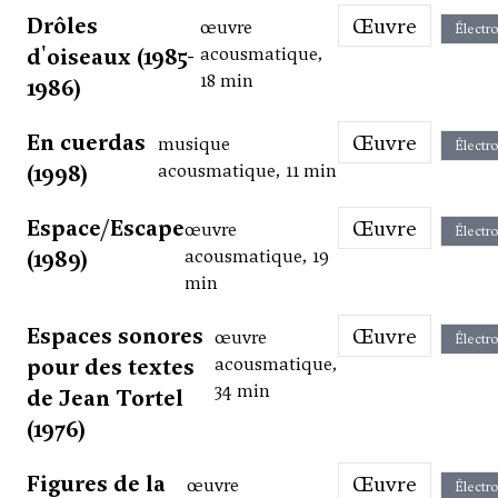
Drôles
Œuvre
œuvre
Électr
d'oiseaux (1985-
acousmatique,
18 min
1986)
En cuerdas
Œuvre
musique
Électr
(1998)
acousmatique, 11 min
Espace/Escape
Œuvre
œuvre
Électr
(1989)
acousmatique, 19
min
Espaces sonores
Œuvre
œuvre
Électr
pour des textes
acousmatique,
34 min
de Jean Tortel
(1976)
Figures de la
Œuvre
œuvre
Électr