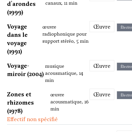
d'arondes
canaux, 11 min
(1999)
Voyage
Œuvre
œuvre
Électr
dans le
radiophonique pour
support stéréo, 5 min
voyage
(1991)
Voyage-
Œuvre
musique
Électr
miroir (2004)
acousmatique, 14
min
Zones et
Œuvre
œuvre
Électr
rhizomes
acousmatique, 16
min
(1978)
Effectif non spécifié