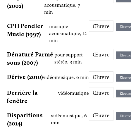
(2002)
acousmatique, 7
min
CPH Pendler
Œuvre
musique
Électr
Music (1997)
acousmatique, 12
min
Dénaturé Parmé
Œuvre
pour support
Électr
sons (2007)
stéréo, 3 min
Dérive (2010)
Œuvre
vidéomusique, 6 min
Électr
Derrière la
Œuvre
vidéomusique
Électr
fenêtre
Disparitions
Œuvre
vidéomusique, 6
Électr
(2014)
min