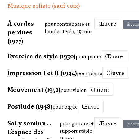
Musique soliste (sauf voix)
À cordes
Œuvre
pour contrebasse et
Électr
perdues
bande stéréo, 15 min
(1977)
Exercice de style (1950)
Œuvre
pour piano
Impression I et II (1944)
Œuvre
pour piano
Mouvement (1952)
Œuvre
pour violon
Postlude (1948)
Œuvre
pour orgue
Sol y sombra…
Œuvre
pour guitare et
Électr
L’espace des
support stéréo,
11 min