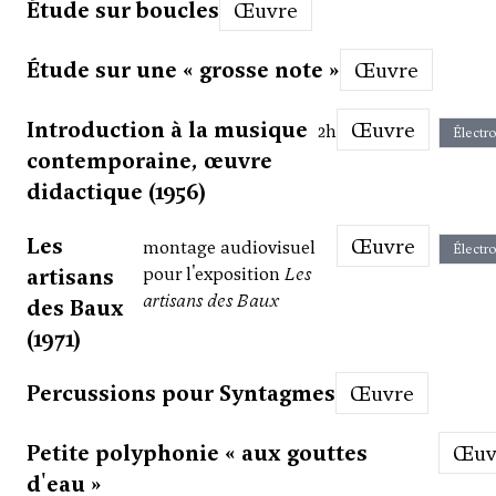
Étude sur boucles
Œuvre
Étude sur une « grosse note »
Œuvre
Introduction à la musique
Œuvre
2h
Électr
contemporaine, œuvre
didactique (1956)
Les
Œuvre
montage audiovisuel
Électr
artisans
pour l'exposition
Les
artisans des Baux
des Baux
(1971)
Percussions pour Syntagmes
Œuvre
Petite polyphonie « aux gouttes
Œu
d'eau »