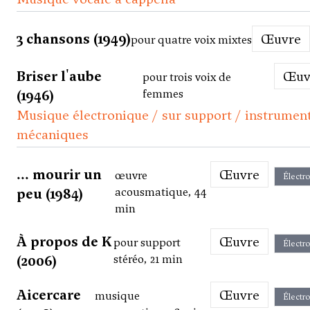
3 chansons (1949)
Œuvre
pour quatre voix mixtes
Briser l'aube
Œu
pour trois voix de
(1946)
femmes
Musique électronique / sur support / instrumen
mécaniques
... mourir un
Œuvre
œuvre
Électr
peu (1984)
acousmatique, 44
min
À propos de K
Œuvre
pour support
Électr
(2006)
stéréo, 21 min
Aicercare
Œuvre
musique
Électr