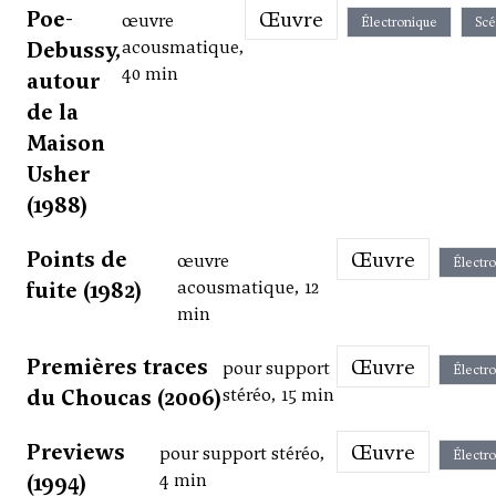
Poe-
Œuvre
œuvre
Électronique
Scé
Debussy,
acousmatique,
40 min
autour
de la
Maison
Usher
(1988)
Points de
Œuvre
œuvre
Électr
fuite (1982)
acousmatique, 12
min
Premières traces
Œuvre
pour support
Électr
du Choucas (2006)
stéréo, 15 min
Previews
Œuvre
pour support stéréo,
Électr
(1994)
4 min