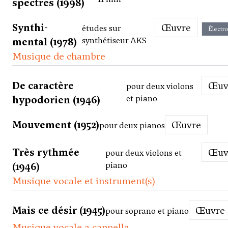
spectres (1998)
Synthi-
Œuvre
études sur
Électr
mental (1978)
synthétiseur AKS
Musique de chambre
De caractère
Œu
pour deux violons
hypodorien (1946)
et piano
Mouvement (1952)
Œuvre
pour deux pianos
Très rythmée
Œu
pour deux violons et
(1946)
piano
Musique vocale et instrument(s)
Mais ce désir (1945)
Œuvre
pour soprano et piano
Musique vocale a cappella