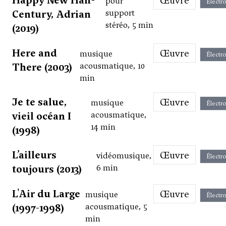
Happy New Half-
Œuvre
pour
Électr
Century, Adrian
support
stéréo, 5 min
(2019)
Here and
Œuvre
musique
Électr
There (2003)
acousmatique, 10
min
Je te salue,
Œuvre
musique
Électr
vieil océan I
acousmatique,
14 min
(1998)
L’ailleurs
Œuvre
vidéomusique,
Électr
toujours (2013)
6 min
L'Air du Large
Œuvre
musique
Électr
(1997-1998)
acousmatique, 5
min