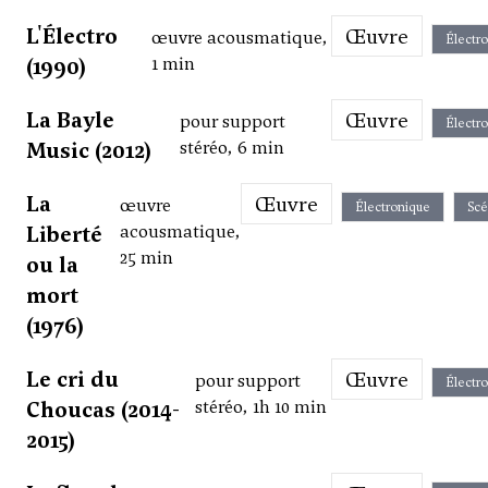
L'Électro
Œuvre
œuvre acousmatique,
Électr
(1990)
1 min
La Bayle
Œuvre
pour support
Électr
Music (2012)
stéréo, 6 min
La
Œuvre
œuvre
Électronique
Scé
Liberté
acousmatique,
25 min
ou la
mort
(1976)
Le cri du
Œuvre
pour support
Électr
Choucas (2014-
stéréo, 1h 10 min
2015)