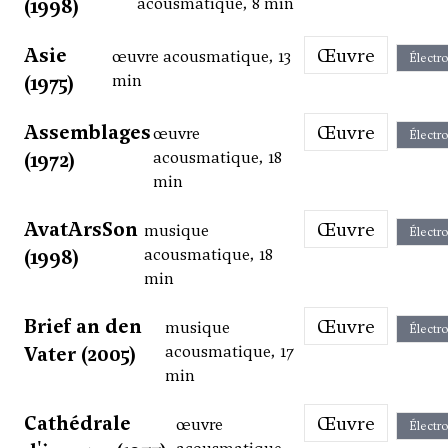
(1998)
acousmatique, 8 min
Asie
Œuvre
œuvre acousmatique, 13
Électr
(1975)
min
Assemblages
Œuvre
œuvre
Électr
(1972)
acousmatique, 18
min
AvatArsSon
Œuvre
musique
Électr
(1998)
acousmatique, 18
min
Brief an den
Œuvre
musique
Électr
Vater (2005)
acousmatique, 17
min
Cathédrale
Œuvre
œuvre
Électr