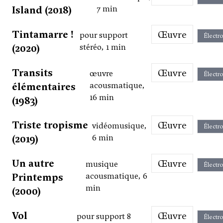
Island (2018)
7 min
Tintamarre !
Œuvre
pour support
Électr
(2020)
stéréo, 1 min
Transits
Œuvre
œuvre
Électr
élémentaires
acousmatique,
16 min
(1983)
Triste tropisme
Œuvre
vidéomusique,
Électr
(2019)
6 min
Un autre
Œuvre
musique
Électr
Printemps
acousmatique, 6
min
(2000)
Vol
Œuvre
pour support 8
Électr