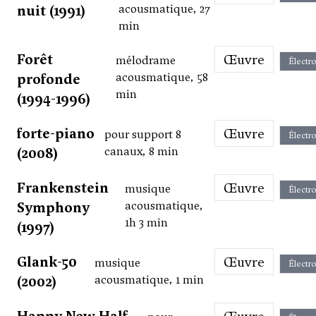
nuit (1991)
acousmatique, 27
min
Forêt
Œuvre
mélodrame
Électr
profonde
acousmatique, 58
min
(1994-1996)
forte-piano
Œuvre
pour support 8
Électr
(2008)
canaux, 8 min
Frankenstein
Œuvre
musique
Électr
Symphony
acousmatique,
1h 3 min
(1997)
Glank-50
Œuvre
musique
Électr
(2002)
acousmatique, 1 min