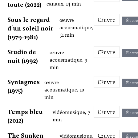
toute (2022)
canaux, 14 min
Sous le regard
Œuvre
œuvre
Électr
d'un soleil noir
acousmatique,
51 min
(1979-1981)
Studio de
Œuvre
œuvre
Électr
nuit (1992)
acousmatique, 3
min
Syntagmes
Œuvre
œuvre
Électr
(1975)
acousmatique, 10
min
Temps bleu
Œuvre
vidéomusique, 7
Électr
(2012)
min
The Sunken
Œuvre
vidéomusique,
Électr