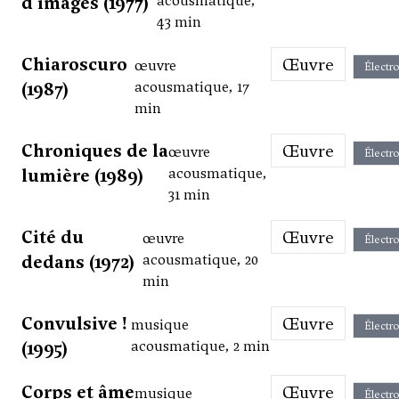
d'images (1977)
acousmatique,
43 min
Chiaroscuro
Œuvre
œuvre
Électr
(1987)
acousmatique, 17
min
Chroniques de la
Œuvre
œuvre
Électr
lumière (1989)
acousmatique,
31 min
Cité du
Œuvre
œuvre
Électr
dedans (1972)
acousmatique, 20
min
Convulsive !
Œuvre
musique
Électr
(1995)
acousmatique, 2 min
Corps et âme
Œuvre
musique
Électr