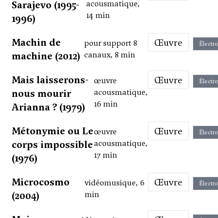
Sarajevo (1995-
acousmatique,
14 min
1996)
Machin de
Œuvre
pour support 8
Électr
machine (2012)
canaux, 8 min
Mais laisserons-
Œuvre
œuvre
Électr
nous mourir
acousmatique,
16 min
Arianna ? (1979)
Métonymie ou Le
Œuvre
œuvre
Électr
corps impossible
acousmatique,
17 min
(1976)
Microcosmo
Œuvre
vidéomusique, 6
Électr
(2004)
min