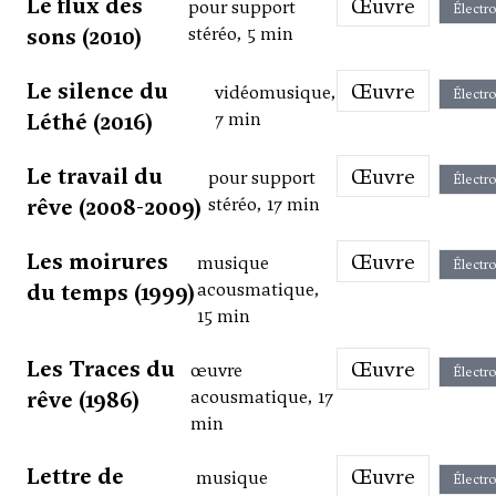
Le flux des
Œuvre
pour support
Électr
sons (2010)
stéréo, 5 min
Le silence du
Œuvre
vidéomusique,
Électr
Léthé (2016)
7 min
Le travail du
Œuvre
pour support
Électr
rêve (2008-2009)
stéréo, 17 min
Les moirures
Œuvre
musique
Électr
du temps (1999)
acousmatique,
15 min
Les Traces du
Œuvre
œuvre
Électr
rêve (1986)
acousmatique, 17
min
Lettre de
Œuvre
musique
Électr