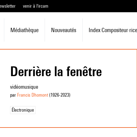
ewsletter
venir à l'ircam
Médiathèque
Nouveautés
Index Compositeur·ric
Derrière la fenêtre
vidéomusique
par
Francis Dhomont
(1926
-2023
)
Électronique