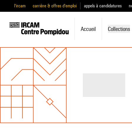
l'ircam
carrière & offres d'emploi
appels à candidatures
n
Accueil
Collections