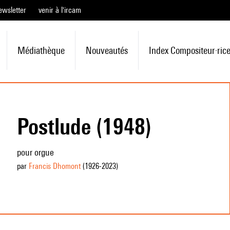
ewsletter
venir à l'ircam
Médiathèque
Nouveautés
Index Compositeur·ric
Postlude (1948)
pour orgue
par
Francis Dhomont
(1926
-2023
)