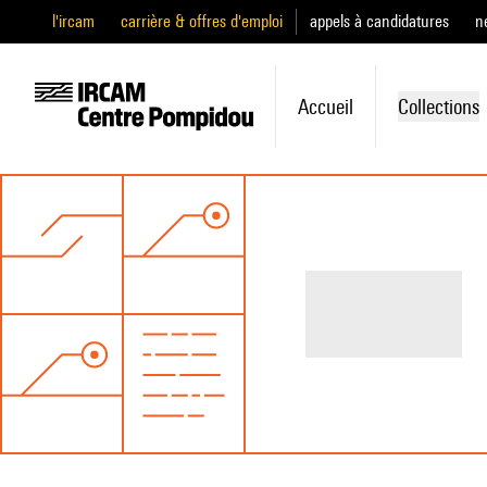
l'ircam
carrière & offres d'emploi
appels à candidatures
n
Accueil
Collections