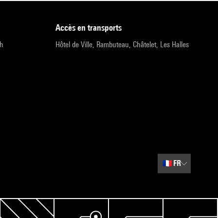
accès en transports
9h
Hôtel de Ville, Rambuteau, Châtelet, Les Halles
🇫🇷
FR