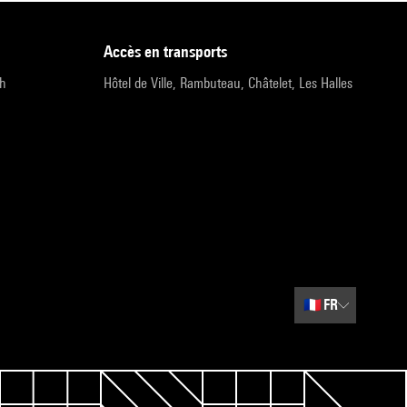
accès en transports
9h
Hôtel de Ville, Rambuteau, Châtelet, Les Halles
🇫🇷
FR