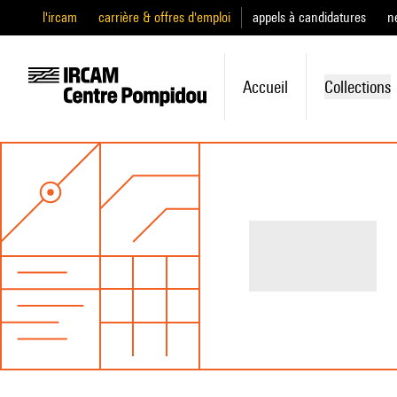
l'ircam
carrière & offres d'emploi
appels à candidatures
n
Accueil
Collections