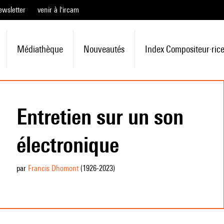
ewsletter
venir à l'ircam
Médiathèque
Nouveautés
Index Compositeur·ric
Entretien sur un son
électronique
par
Francis Dhomont
(1926
-2023
)