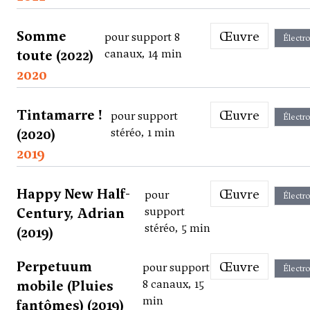
Somme
Œuvre
pour support 8
Électr
toute (2022)
canaux, 14 min
2020
Tintamarre !
Œuvre
pour support
Électr
(2020)
stéréo, 1 min
2019
Happy New Half-
Œuvre
pour
Électr
Century, Adrian
support
stéréo, 5 min
(2019)
Perpetuum
Œuvre
pour support
Électr
mobile (Pluies
8 canaux, 15
min
fantômes) (2019)