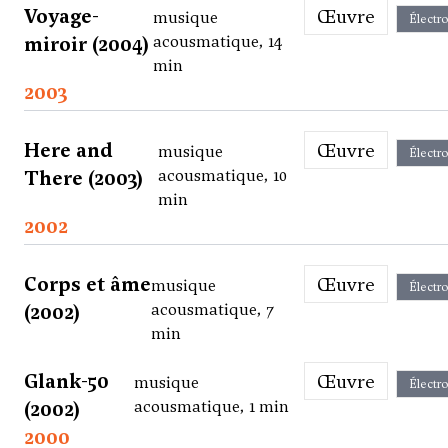
Voyage-
Œuvre
musique
Électr
miroir (2004)
acousmatique, 14
min
2003
Here and
Œuvre
musique
Électr
There (2003)
acousmatique, 10
min
2002
Corps et âme
Œuvre
musique
Électr
(2002)
acousmatique, 7
min
Glank-50
Œuvre
musique
Électr
(2002)
acousmatique, 1 min
2000