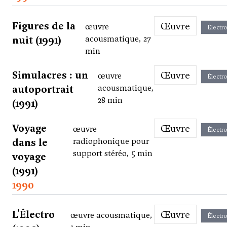
Figures de la
Œuvre
œuvre
Électr
nuit (1991)
acousmatique, 27
min
Simulacres : un
Œuvre
œuvre
Électr
autoportrait
acousmatique,
28 min
(1991)
Voyage
Œuvre
œuvre
Électr
dans le
radiophonique pour
support stéréo, 5 min
voyage
(1991)
1990
L'Électro
Œuvre
œuvre acousmatique,
Électr