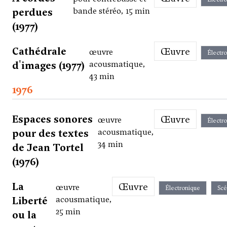
perdues
bande stéréo, 15 min
(1977)
Cathédrale
Œuvre
œuvre
Électr
d'images (1977)
acousmatique,
43 min
1976
Espaces sonores
Œuvre
œuvre
Électr
pour des textes
acousmatique,
34 min
de Jean Tortel
(1976)
La
Œuvre
œuvre
Électronique
Scé
Liberté
acousmatique,
25 min
ou la