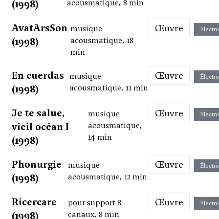
(1998)
acousmatique, 8 min
AvatArsSon
Œuvre
musique
Électr
(1998)
acousmatique, 18
min
En cuerdas
Œuvre
musique
Électr
(1998)
acousmatique, 11 min
Je te salue,
Œuvre
musique
Électr
vieil océan I
acousmatique,
14 min
(1998)
Phonurgie
Œuvre
musique
Électr
(1998)
acousmatique, 12 min
Ricercare
Œuvre
pour support 8
Électr
(1998)
canaux, 8 min