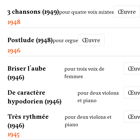
3 chansons (1949)
Œuvre
pour quatre voix mixtes
1948
Postlude (1948)
Œuvre
pour orgue
1946
Briser l'aube
Œu
pour trois voix de
(1946)
femmes
De caractère
Œu
pour deux violons
hypodorien (1946)
et piano
Très rythmée
Œu
pour deux violons et
(1946)
piano
1945