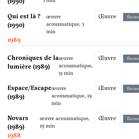
(1990)
1 min
Qui est là ?
Œuvre
œuvre
Électr
(1990)
acousmatique, 3
min
1989
Chroniques de la
Œuvre
œuvre
Électr
lumière (1989)
acousmatique,
31 min
Espace/Escape
Œuvre
œuvre
Électr
(1989)
acousmatique, 19
min
Novars
Œuvre
œuvre acousmatique,
Électr
(1989)
19 min
1988