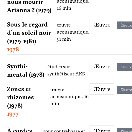
nous mourir
acousmatique,
16 min
Arianna ? (1979)
Sous le regard
Œuvre
œuvre
Électr
d'un soleil noir
acousmatique,
51 min
(1979-1981)
1978
Synthi-
Œuvre
études sur
Électr
mental (1978)
synthétiseur AKS
Zones et
Œuvre
œuvre
Électr
rhizomes
acousmatique, 16
min
(1978)
1977
À cordes
Œuvre
pour contrebasse et
Électr