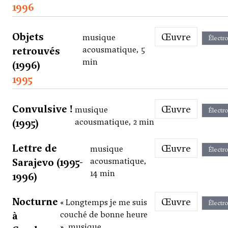
1996
Objets
Œuvre
musique
Électr
retrouvés
acousmatique, 5
min
(1996)
1995
Convulsive !
Œuvre
musique
Électr
(1995)
acousmatique, 2 min
Lettre de
Œuvre
musique
Électr
Sarajevo (1995-
acousmatique,
14 min
1996)
Nocturne
Œuvre
« Longtemps je me suis
Électr
à
couché de bonne heure
», musique