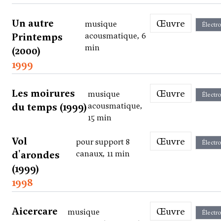
Un autre
Œuvre
musique
Électr
Printemps
acousmatique, 6
min
(2000)
1999
Les moirures
Œuvre
musique
Électr
du temps (1999)
acousmatique,
15 min
Vol
Œuvre
pour support 8
Électr
d'arondes
canaux, 11 min
(1999)
1998
Aicercare
Œuvre
musique
Électr