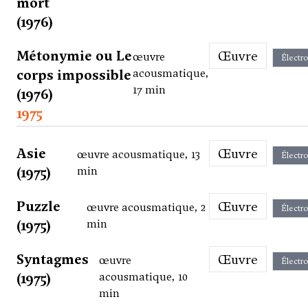
mort
(1976)
Métonymie ou Le
Œuvre
œuvre
Électr
corps impossible
acousmatique,
17 min
(1976)
1975
Asie
Œuvre
œuvre acousmatique, 13
Électr
(1975)
min
Puzzle
Œuvre
œuvre acousmatique, 2
Électr
(1975)
min
Syntagmes
Œuvre
œuvre
Électr
(1975)
acousmatique, 10
min