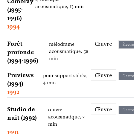
Combray
acousmatique, 13 min
(1995-
1996)
1994
Forêt
Œuvre
mélodrame
Électr
profonde
acousmatique, 58
min
(1994-1996)
Previews
Œuvre
pour support stéréo,
Électr
(1994)
4 min
1992
Studio de
Œuvre
œuvre
Électr
nuit (1992)
acousmatique, 3
min
1991