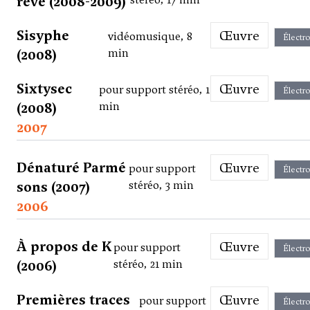
rêve (2008-2009)
Sisyphe
Œuvre
vidéomusique, 8
Électr
(2008)
min
Sixtysec
Œuvre
pour support stéréo, 1
Électr
(2008)
min
2007
Dénaturé Parmé
Œuvre
pour support
Électr
sons (2007)
stéréo, 3 min
2006
À propos de K
Œuvre
pour support
Électr
(2006)
stéréo, 21 min
Premières traces
Œuvre
pour support
Électr