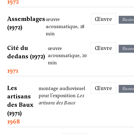
1972
Assemblages
Œuvre
œuvre
Électr
(1972)
acousmatique, 18
min
Cité du
Œuvre
œuvre
Électr
dedans (1972)
acousmatique, 20
min
1971
Les
Œuvre
montage audiovisuel
Électr
artisans
pour l'exposition
Les
artisans des Baux
des Baux
(1971)
1968