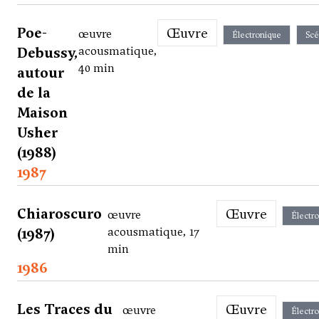
Poe-
Œuvre
œuvre
Électronique
Scé
Debussy,
acousmatique,
40 min
autour
de la
Maison
Usher
(1988)
1987
Chiaroscuro
Œuvre
œuvre
Électr
(1987)
acousmatique, 17
min
1986
Les Traces du
Œuvre
œuvre
Électr