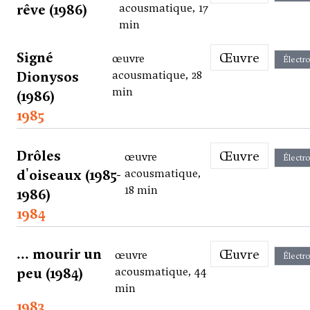
rêve (1986)
acousmatique, 17
min
Signé
Œuvre
œuvre
Électr
Dionysos
acousmatique, 28
min
(1986)
1985
Drôles
Œuvre
œuvre
Électr
d'oiseaux (1985-
acousmatique,
18 min
1986)
1984
... mourir un
Œuvre
œuvre
Électr
peu (1984)
acousmatique, 44
min
1983