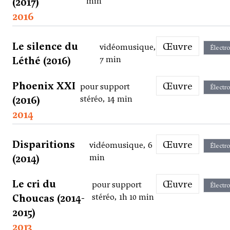
(2017)
min
2016
Le silence du
Œuvre
vidéomusique,
Électr
Léthé (2016)
7 min
Phoenix XXI
Œuvre
pour support
Électr
(2016)
stéréo, 14 min
2014
Disparitions
Œuvre
vidéomusique, 6
Électr
(2014)
min
Le cri du
Œuvre
pour support
Électr
Choucas (2014-
stéréo, 1h 10 min
2015)
2013