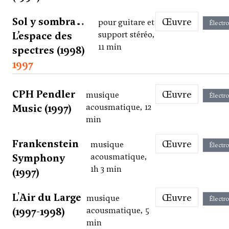
Sol y sombra…
Œuvre
pour guitare et
Électr
L’espace des
support stéréo,
11 min
spectres (1998)
1997
CPH Pendler
Œuvre
musique
Électr
Music (1997)
acousmatique, 12
min
Frankenstein
Œuvre
musique
Électr
Symphony
acousmatique,
1h 3 min
(1997)
L'Air du Large
Œuvre
musique
Électr
(1997-1998)
acousmatique, 5
min