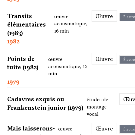
Transits
Œuvre
œuvre
Électr
élémentaires
acousmatique,
16 min
(1983)
1982
Points de
Œuvre
œuvre
Électr
fuite (1982)
acousmatique, 12
min
1979
Cadavres exquis ou
Œu
études de
Frankenstein junior (1979)
montage
vocal
Mais laisserons-
Œuvre
œuvre
Électr