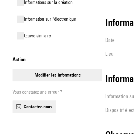
informations sur la création
Information sur l'électronique
informa
œuvre similaire
date
lieu
action
modifier les informations
Informa
Vous constatez une erreur ?
Information su
contactez-nous
Dispositif éle