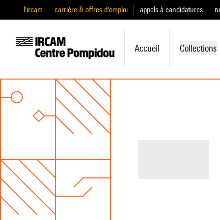
l'ircam
carrière & offres d'emploi
appels à candidatures
n
Accueil
Collections