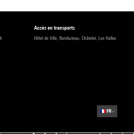
accès en transports
9h
Hôtel de Ville, Rambuteau, Châtelet, Les Halles
🇫🇷
FR