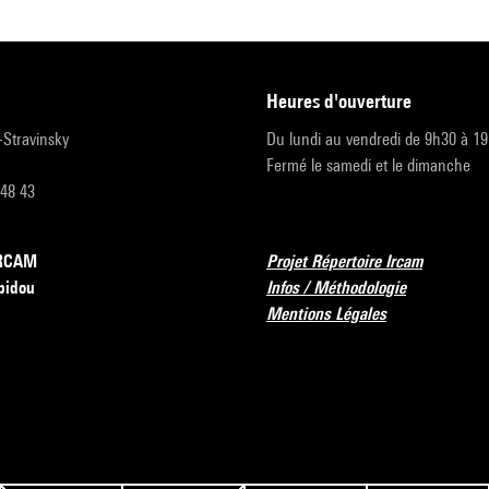
heures d'ouverture
r-Stravinsky
Du lundi au vendredi de 9h30 à 1
Fermé le samedi et le dimanche
 48 43
’IRCAM
Projet Répertoire Ircam
pidou
Infos / Méthodologie
Mentions Légales