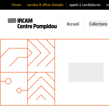
l'ircam
carrière & offres d'emploi
appels à candidatures
n
Accueil
Collections