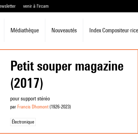
ewsletter
venir à l'ircam
Médiathèque
Nouveautés
Index Compositeur·ric
Petit souper magazine
(2017)
pour support stéréo
par
Francis Dhomont
(1926
-2023
)
Électronique