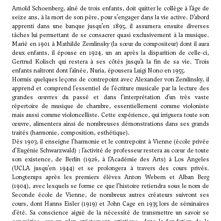
Arnold Schoenberg, aîné de trois enfants, doit quitter le collège à l’âge de
seize ans, à la mort de son père, pour s’engager dans la vie active. D’abord
apprenti dans une banque jusqu’en 1895, il assumera ensuite diverses
tâches lui permettant de se consacrer quasi exclusivement à la musique.
Marié en 1901 à Mathilde Zemlinsky (la sœur du compositeur) dont il aura
deux enfants, il épouse en 1924, un an après la disparition de celle-ci,
Gertrud Kolisch qui restera à ses côtés jusqu’à la fin de sa vie. Trois
enfants naîtront dont l’aînée, Nuria, épousera Luigi Nono en 1955.
Hormis quelques leçons de contrepoint avec
Alexander von Zemlinsky
, il
apprend et comprend l’essentiel de l’écriture musicale par la lecture des
grandes œuvres du passé et dans l’interprétation d’un très vaste
répertoire de musique de chambre, essentiellement comme violoniste
mais aussi comme violoncelliste. Cette expérience, qui irriguera toute son
œuvre, alimentera ainsi de nombreuses démonstrations dans ses grands
traités (harmonie, composition, esthétique).
Dès 1903, il enseigne l’harmonie et le contrepoint à Vienne (école privée
d’Eugénie Schwarzwald) ; l’activité de professeur restera au cœur de toute
son existence, de Berlin (1926, à l’Académie des Arts) à Los Angeles
(UCLA jusqu’en 1944) et se prolongera à travers des cours privés.
Longtemps après les premiers élèves
Anton Webern
et
Alban Berg
(1904), avec lesquels se forme ce que l’histoire retiendra sous le nom de
Seconde école de Vienne, de nombreux autres créateurs suivront ses
cours, dont
Hanns Eisler
(1919) et
John Cage
en 1935 lors de séminaires
d’été. Sa conscience aiguë de la nécessité de transmettre un savoir se