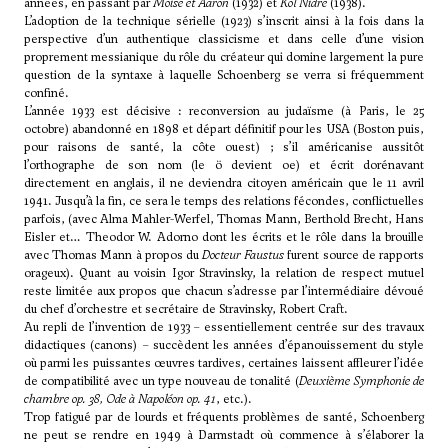
années, en passant par
Moïse et Aaron
(1932) et
Kol Nidre
(1938).
L’adoption de la technique sérielle (1923) s’inscrit ainsi à la fois dans la
perspective d’un authentique classicisme et dans celle d’une vision
proprement messianique du rôle du créateur qui domine largement la pure
question de la syntaxe à laquelle Schoenberg se verra si fréquemment
confiné.
L’année 1933 est décisive : reconversion au judaïsme (à Paris, le 25
octobre) abandonné en 1898 et départ définitif pour les USA (Boston puis,
pour raisons de santé, la côte ouest) ; s’il américanise aussitôt
l’orthographe de son nom (le ö devient oe) et écrit dorénavant
directement en anglais, il ne deviendra citoyen américain que le 11 avril
1941. Jusqu’à la fin, ce sera le temps des relations fécondes, conflictuelles
parfois, (avec Alma Mahler-Werfel, Thomas Mann, Berthold Brecht, Hans
Eisler et…
Theodor W. Adorno
dont les écrits et le rôle dans la brouille
avec Thomas Mann à propos du
Docteur Faustus
furent source de rapports
orageux). Quant au voisin
Igor Stravinsky
, la relation de respect mutuel
reste limitée aux propos que chacun s’adresse par l’intermédiaire dévoué
du chef d’orchestre et secrétaire de Stravinsky, Robert Craft.
Au repli de l’invention de 1933 – essentiellement centrée sur des travaux
didactiques (canons) – succèdent les années d’épanouissement du style
où parmi les puissantes œuvres tardives, certaines laissent affleurer l’idée
de compatibilité avec un type nouveau de tonalité (
Deuxième Symphonie de
chambre op. 38
,
Ode à Napoléon op. 41
, etc.).
Trop fatigué par de lourds et fréquents problèmes de santé, Schoenberg
ne peut se rendre en 1949 à Darmstadt où commence à s’élaborer la