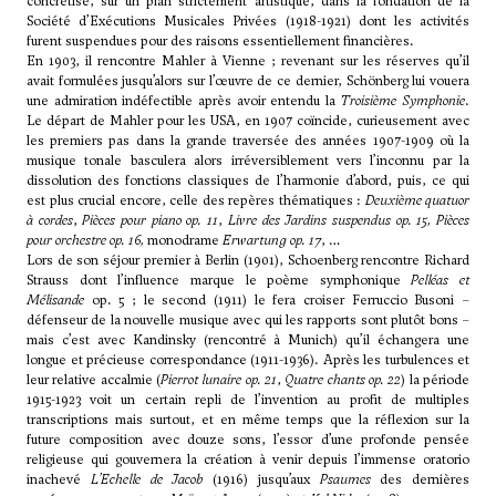
concrétise, sur un plan strictement artistique, dans la fondation de la
Société d’Exécutions Musicales Privées (1918-1921) dont les activités
furent suspendues pour des raisons essentiellement financières.
En 1903, il rencontre Mahler à Vienne ; revenant sur les réserves qu’il
avait formulées jusqu’alors sur l’œuvre de ce dernier, Schönberg lui vouera
une admiration indéfectible après avoir entendu la
Troisième Symphonie
.
Le départ de Mahler pour les USA, en 1907 coïncide, curieusement avec
les premiers pas dans la grande traversée des années 1907-1909 où la
musique tonale basculera alors irréversiblement vers l’inconnu par la
dissolution des fonctions classiques de l’harmonie d’abord, puis, ce qui
est plus crucial encore, celle des repères thématiques :
Deuxième quatuor
à cordes
,
Pièces pour piano op. 11
,
Livre des Jardins suspendus op. 15
,
Pièces
pour orchestre op. 16
,
monodrame
Erwartung
op. 17
, …
Lors de son séjour premier à Berlin (1901), Schoenberg rencontre Richard
Strauss dont l’influence marque le poème symphonique
Pelléas et
Mélisande
op. 5 ; le second (1911) le fera croiser
Ferruccio Busoni
–
défenseur de la nouvelle musique avec qui les rapports sont plutôt bons –
mais c’est avec Kandinsky (rencontré à Munich) qu’il échangera une
longue et précieuse correspondance (1911-1936). Après les turbulences et
leur relative accalmie (
Pierrot lunaire
op. 21
,
Quatre chants op. 22
) la période
1915-1923 voit un certain repli de l’invention au profit de multiples
transcriptions mais surtout, et en même temps que la réflexion sur la
future composition avec douze sons, l’essor d’une profonde pensée
religieuse qui gouvernera la création à venir depuis l’immense oratorio
inachevé
L’Echelle de Jacob
(1916) jusqu’aux
Psaumes
des dernières