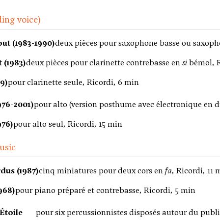
ding voice)
ut (1983-1990)
deux pièces pour saxophone basse ou saxopho
 (1983)
deux pièces pour clarinette contrebasse en
si
bémol, R
9)
pour clarinette seule, Ricordi, 6 min
976-2001)
pour alto (version posthume avec électronique en di
976)
pour alto seul, Ricordi, 15 min
usic
dus (1987)
cinq miniatures pour deux cors en
fa
, Ricordi, 11 
968)
pour piano préparé et contrebasse, Ricordi, 5 min
'Étoile
pour six percussionnistes disposés autour du pub