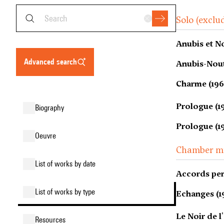
Solo (exclu
Anubis et No
advanced search
Anubis-Nout
Charme (196
Prologue (1
biography
Prologue (1
oeuvre
Chamber m
list of works by date
Accords per
list of works by type
Echanges (1
Le Noir de l
resources