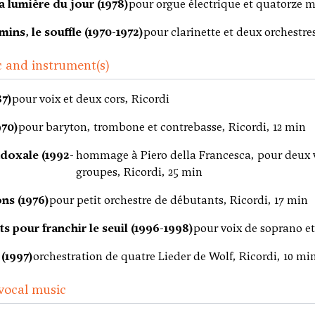
la lumière du jour (1978)
pour orgue électrique et quatorze m
ins, le souffle (1970-1972)
pour clarinette et deux orchestre
 and instrument(s)
87)
pour voix et deux cors, Ricordi
970)
pour baryton, trombone et contrebasse, Ricordi, 12 min
adoxale (1992-
hommage à Piero della Francesca, pour deux v
groupes, Ricordi, 25 min
ns (1976)
pour petit orchestre de débutants, Ricordi, 17 min
s pour franchir le seuil (1996-1998)
pour voix de soprano e
(1997)
orchestration de quatre Lieder de Wolf, Ricordi, 10 mi
vocal music