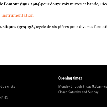
de l'Amour (1982-1984)
pour douze voix mixtes et bande, Ric
d instrumentation
ustiques (1974-1985)
cycle de six pièces pour diverses format
opening times
r-Stravinsky
Monday through Friday 9:30am-7
Closed Saturday and Sunday
 48 43