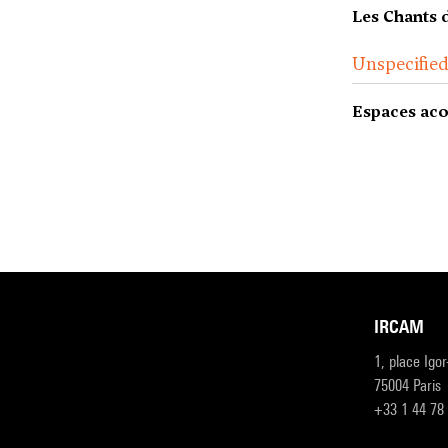
Les Chants 
Unspecifie
Espaces aco
IRCAM
1, place Igo
75004 Paris
+33 1 44 78