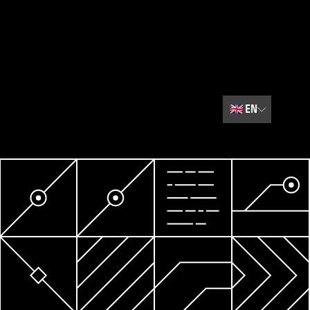
🇬🇧
EN