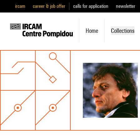
ircam
career & job offer
calls for application
newsletter
Home
Collections