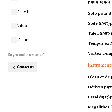
(1989-1990)
analysis
Solo pour d
Stèle (1995)
p
videos
Talea (1985-
audios
Tempus ex M
Vortex Tempo
Do you notice a mistake?
Instrument
contact us
D'eau et de 
Dérives (197
Essai (1975)
p
Mégalithes 