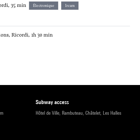
ordi, 35 min
Électronique
Ircam
ions, Ricordi, 1h 30 min
subway access
pm
Hôtel de Ville, Rambuteau, Châtelet, Les Halles