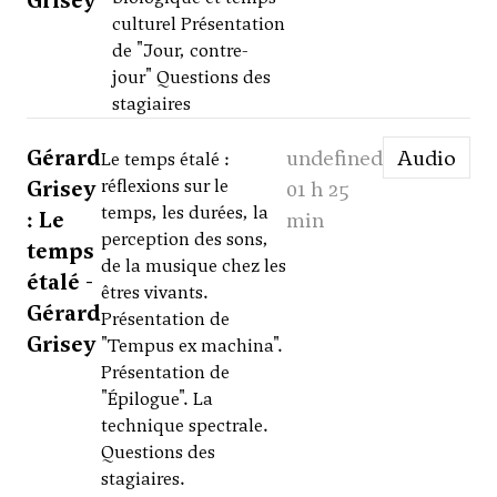
Grisey
culturel Présentation
de "Jour, contre-
jour" Questions des
stagiaires
Gérard
undefined
Audio
Le temps étalé :
Grisey
réflexions sur le
01 h 25
temps, les durées, la
: Le
min
perception des sons,
temps
de la musique chez les
étalé -
êtres vivants.
Gérard
Présentation de
Grisey
"Tempus ex machina".
Présentation de
"Épilogue". La
technique spectrale.
Questions des
stagiaires.