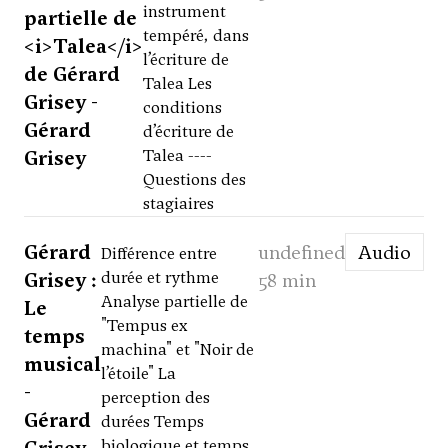
instrument
partielle de
tempéré, dans
<i>Talea</i>
l’écriture de
de Gérard
Talea Les
Grisey -
conditions
Gérard
d’écriture de
Grisey
Talea ----
Questions des
stagiaires
Gérard
undefined
Audio
Différence entre
Grisey :
durée et rythme
58 min
Analyse partielle de
Le
"Tempus ex
temps
machina" et "Noir de
musical
l’étoile" La
-
perception des
Gérard
durées Temps
biologique et temps