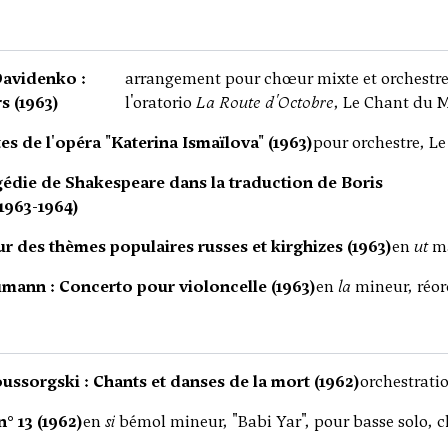
avidenko :
arrangement pour chœur mixte et orchestre
 (1963)
l'oratorio
La Route d'Octobre
, Le Chant du 
es de l'opéra "Katerina Ismaïlova" (1963)
pour orchestre, L
gédie de Shakespeare dans la traduction de Boris
1963-1964)
r des thèmes populaires russes et kirghizes (1963)
en
ut
ma
mann : Concerto pour violoncelle (1963)
en
la
mineur, réor
ssorgski : Chants et danses de la mort (1962)
orchestrati
° 13 (1962)
en
si
bémol mineur, "Babi Yar", pour basse solo, 