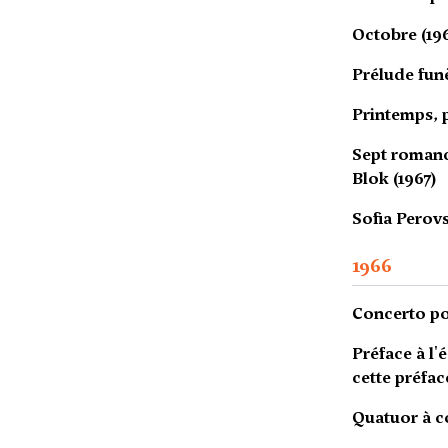
Octobre (19
Prélude funè
Printemps, 
Sept romanc
Blok (1967)
Sofia Perovs
1966
Concerto pou
Préface à l'
cette préfac
Quatuor à co