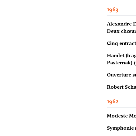
1963
Alexandre D
Deux chœurs
Cinq entract
Hamlet (tra
Pasternak) (
Ouverture su
Robert Schu
1962
Modeste Mou
Symphonie n