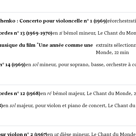
henko : Concerto pour violoncelle n° 1 (1969)
réorchestrat
rdes n° 13 (1969-1970)
en
si
bémol mineur, Le Chant du Mon
 musique du film "Une année comme une
extraits sélectio
Monde, 22 min
° 14 (1969)
en
sol
mineur, pour soprano, basse, orchestre à c
rdes n° 12 (1968)
en
ré
bémol majeur, Le Chant du Monde, 
8)
en
sol
majeur, pour violon et piano de concert, Le Chant d
r violon n° 2 (1967)
en
ut
dièse mineur, Le Chant du Monde