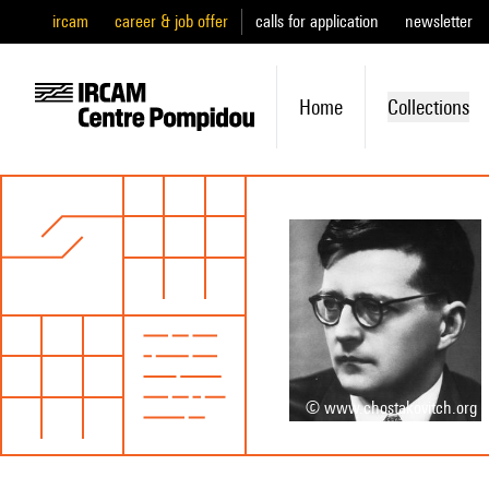
ircam
career & job offer
calls for application
newsletter
Home
Collections
© www.chostakovitch.org