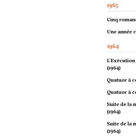
1965
Cinq romance
Une année c
1964
L'Exécution
(1964)
Quatuor à co
Quatuor à co
Suite de la 
(1964)
Suite de la 
(1964)