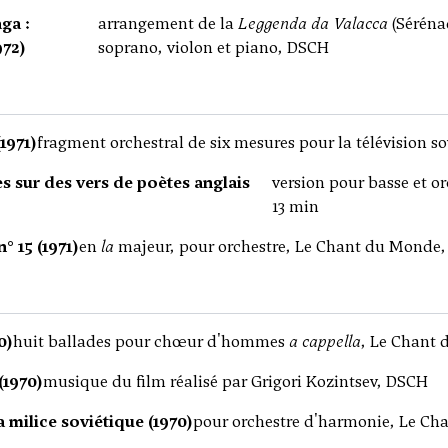
ga :
arrangement de la
Leggenda da Valacca
(Séréna
972)
soprano, violon et piano, DSCH
(1971)
fragment orchestral de six mesures pour la télévision s
s sur des vers de poètes anglais
version pour basse et o
13 min
 15 (1971)
en
la
majeur, pour orchestre, Le Chant du Monde,
0)
huit ballades pour chœur d'hommes
a cappella
, Le Chant 
(1970)
musique du film réalisé par Grigori Kozintsev, DSCH
 milice soviétique (1970)
pour orchestre d'harmonie, Le Ch