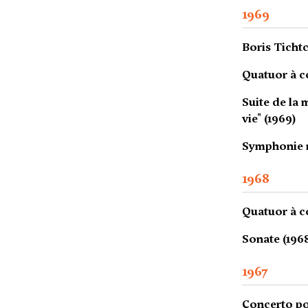
1969
Boris Tichtc
Quatuor à co
Suite de la
vie" (1969)
Symphonie n
1968
Quatuor à co
Sonate (196
1967
Concerto pou