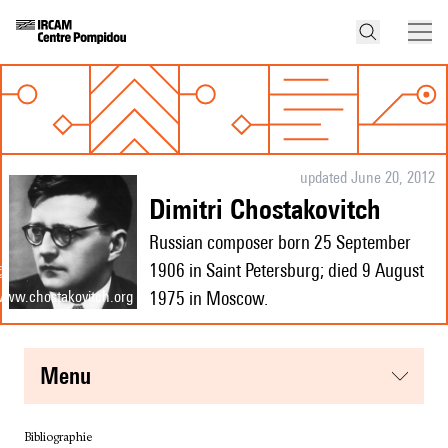
updated June 20, 2012
Dimitri Chostakovitch
Russian composer born 25 September
1906 in Saint Petersburg; died 9 August
©
1975 in Moscow.
ww.chostakovitch.org
menu
Bibliographie