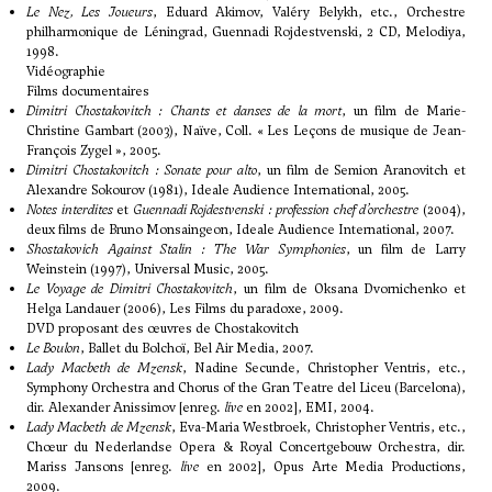
Le Nez, Les Joueurs
, Eduard Akimov, Valéry Belykh, etc., Orchestre
philharmonique de Léningrad, Guennadi Rojdestvenski, 2 CD, Melodiya,
1998.
Vidéographie
Films documentaires
Dimitri Chostakovitch : Chants et danses de la mort
, un film de Marie-
Christine Gambart (2003), Naïve, Coll. « Les Leçons de musique de Jean-
François Zygel », 2005.
Dimitri Chostakovitch : Sonate pour alto
, un film de Semion Aranovitch et
Alexandre Sokourov (1981), Ideale Audience International, 2005.
Notes interdites
et
Guennadi Rojdestvenski : profession chef d’orchestre
(2004),
deux films de Bruno Monsaingeon, Ideale Audience International, 2007.
Shostakovich Against Stalin : The War Symphonies
, un film de Larry
Weinstein (1997), Universal Music, 2005.
Le Voyage de Dimitri Chostakovitch
, un film de Oksana Dvornichenko et
Helga Landauer (2006), Les Films du paradoxe, 2009.
DVD proposant des œuvres de Chostakovitch
Le Boulon
, Ballet du Bolchoï, Bel Air Media, 2007.
Lady Macbeth de Mzensk
, Nadine Secunde, Christopher Ventris, etc.,
Symphony Orchestra and Chorus of the Gran Teatre del Liceu (Barcelona),
dir. Alexander Anissimov [enreg.
live
en 2002], EMI, 2004.
Lady Macbeth de Mzensk
, Eva-Maria Westbroek, Christopher Ventris, etc.,
Chœur du Nederlandse Opera & Royal Concertgebouw Orchestra, dir.
Mariss Jansons [enreg.
live
en 2002], Opus Arte Media Productions,
2009.