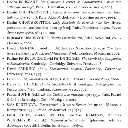
Liouba BOUSCANT,
Les Quatuors à cordes de Chostakovitch : pour une
esthétique du sujet
, Paris, L’Harmattan, coll. « Univers musical », 2003.
Dimitri CHOSTAKOVITCH,
Lettres à un ami. Correspondance avec Isaac
Glikman (1941-1975)
, Paris, Albin Michel, coll. « Domaine russe », 1994.
Dimitri CHOSTAKOVITCH,
Lady Macbeth de Mzensk ; Le Nez
[livret,
présentation, analyse des deux opéras], Paris, Premières Loges, Revue
Avant-scène opéra
, n° 141 », 1991.
Bertrand DERMONCOURT,
Dimitri Chostakovitch
, Arles, Actes Sud, coll. «
Classica », 2006.
David FANNING, Laurel E. FAY, Entrée« Shostakovich », in
The New
e
Grove Dictionary of Music and Musicians
, 2
éd., Londres, Macmillan, 2001.
Pauline FAIRCLOUGH, David FANNING (éd.),
The Cambridge Companion
to Shostakovich
, Cambridge, Cambridge University Press, 2008.
David FANNING (éd.),
Shostakovich studies
, Cambridge, Cambridge
University Press, 1995.
Laurel E. FAY,
Shostakovich. A Life
, Oxford, Oxford University Press, 2000.
Derek C. HULME,
Dmitri Shostakovich.
A Catalogue, Bibliography and
e
Discography
, 3
éd., Lanham, Scarecrow Press, 2002.
Pascal HUYNH (éd.),
Lénine, Staline et la musique: 1917-1953
. Paris, Fayard
& Cité de la musique, Coll. « Musique », 2010.
Sofia KENTHOVA,
Chostakovitch : la vie et l’œuvre
[en russe], Moscou :
ère
Kompozitor, 1996 (1
éd. en deux vol. : 1985-1986).
Ernst KUHN, Günter WOLTER, Jaschas NEMTSOV, Andreas
WEHRMEYER (et al.),
Schostakowitsch-Studien
[plusieurs volumes
d’ouvrages collectifs), Berlin, Ernst Kuhn, 1996-…