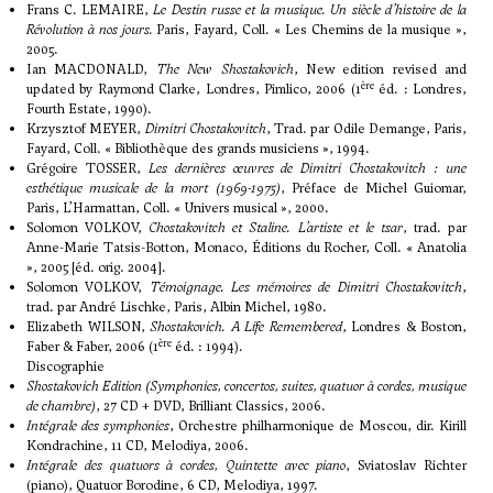
Frans C. LEMAIRE,
Le Destin russe et la musique. Un siècle d’histoire de la
Révolution à nos jours.
Paris, Fayard, Coll. « Les Chemins de la musique »,
2005.
Ian MACDONALD,
The New Shostakovich
, New edition revised and
ère
updated by Raymond Clarke, Londres, Pimlico, 2006 (1
éd. : Londres,
Fourth Estate, 1990).
Krzysztof MEYER,
Dimitri Chostakovitch
, Trad. par Odile Demange, Paris,
Fayard, Coll. « Bibliothèque des grands musiciens », 1994.
Grégoire TOSSER,
Les dernières œuvres de Dimitri Chostakovitch : une
esthétique musicale de la mort (1969-1975)
, Préface de Michel Guiomar,
Paris, L’Harmattan, Coll. « Univers musical », 2000.
Solomon VOLKOV,
Chostakovitch et Staline. L’artiste et le tsar
, trad. par
Anne-Marie Tatsis-Botton, Monaco, Éditions du Rocher, Coll. « Anatolia
», 2005 [éd. orig. 2004].
Solomon VOLKOV,
Témoignage. Les mémoires de Dimitri Chostakovitch
,
trad. par André Lischke, Paris, Albin Michel, 1980.
Elizabeth WILSON,
Shostakovich. A Life Remembered
, Londres & Boston,
ère
Faber & Faber, 2006 (1
éd. : 1994).
Discographie
Shostakovich Edition (Symphonies, concertos, suites, quatuor à cordes, musique
de chambre)
, 27 CD + DVD, Brilliant Classics, 2006.
Intégrale des symphonies
, Orchestre philharmonique de Moscou, dir. Kirill
Kondrachine, 11 CD, Melodiya, 2006.
Intégrale des quatuors à cordes, Quintette avec piano
, Sviatoslav Richter
(piano), Quatuor Borodine, 6 CD, Melodiya, 1997.