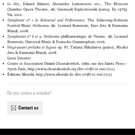
Le Nez
, Eduard Akimov, Alexander Lomonosov, etc., The Moscow
Chamber Opera Theatre, dir. Guennadi Rojdestvenski [enreg. En 1979],
Vai, 2010.
Symphonie n° 1 in Rehearsal and Performance
, The Schleswig-Holstein
Festival Music Orchestra, dir. Leonard Bernstein, Euro Arts & Harmonia
Mundi, 2008.
Symphonies n° 6 et 9
, Orchestre philharmonique de Vienne, dir. Leonard
Bernstein, Universal Music & Deutsche Grammophon, 2006.
Vingt-quatre préludes et fugues
op. 87, Tatiana Nikolaïéva (piano), Medici
Arts & Harmonia Mundi, 2008.
Liens Internet
Centre et Association Dimitri Chostakovitch, 19bis, rue des Saints Pères –
75006 Paris,
http://www.chostakovitch.org
(lien vérifié en mai 2011).
Éditions Sikorski,
http://www.sikorski.de
(lien vérifié en mai 2011).
Do you notice a mistake?
contact us