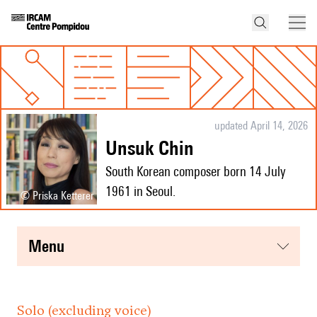
updated April 14, 2026
Unsuk Chin
South Korean composer born 14 July
1961 in Seoul.
© Priska Ketterer
menu
Solo (excluding voice)