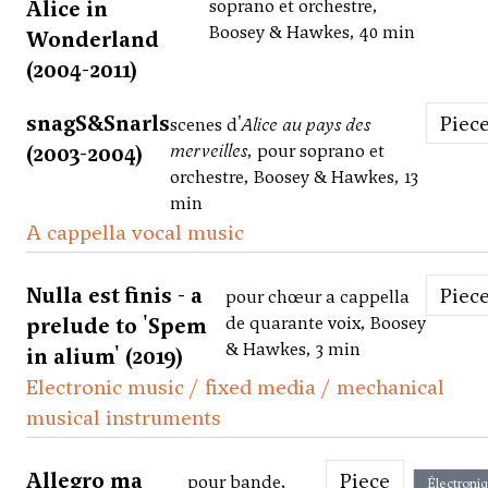
Alice in
soprano et orchestre,
Boosey & Hawkes, 40 min
Wonderland
(2004-2011)
snagS&Snarls
Piec
scenes d'
Alice au pays des
(2003-2004)
merveilles
, pour soprano et
orchestre, Boosey & Hawkes, 13
min
A cappella vocal music
Nulla est finis - a
Piec
pour chœur a cappella
prelude to 'Spem
de quarante voix, Boosey
& Hawkes, 3 min
in alium' (2019)
Electronic music / fixed media / mechanical
musical instruments
Allegro ma
Piece
pour bande,
Électroni