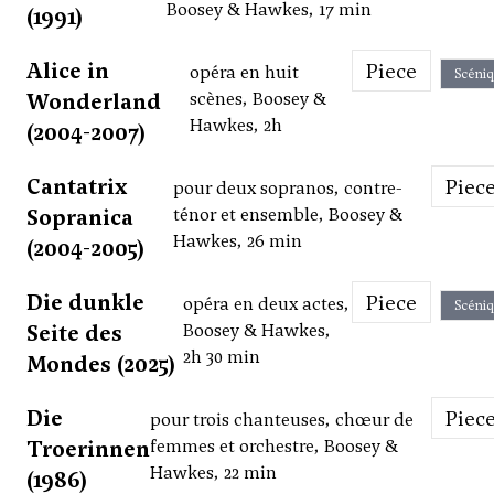
Boosey & Hawkes, 17 min
(1991)
Alice in
Piece
opéra en huit
Scéni
Wonderland
scènes, Boosey &
Hawkes, 2h
(2004-2007)
Cantatrix
Piec
pour deux sopranos, contre-
Sopranica
ténor et ensemble, Boosey &
Hawkes, 26 min
(2004-2005)
Die dunkle
Piece
opéra en deux actes,
Scéni
Seite des
Boosey & Hawkes,
2h 30 min
Mondes (2025)
Die
Piec
pour trois chanteuses, chœur de
Troerinnen
femmes et orchestre, Boosey &
Hawkes, 22 min
(1986)