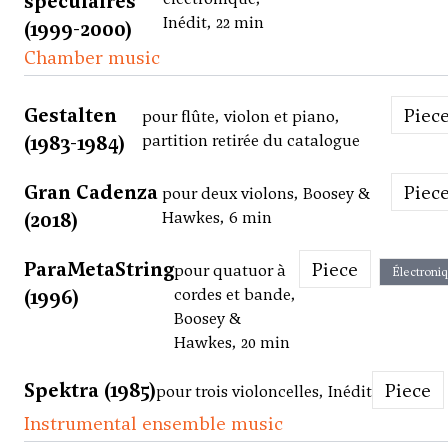
speculaires
Inédit, 22 min
(1999-2000)
Chamber music
Gestalten
Piec
pour flûte, violon et piano,
(1983-1984)
partition retirée du catalogue
Gran Cadenza
Piec
pour deux violons, Boosey &
(2018)
Hawkes, 6 min
ParaMetaString
Piece
pour quatuor à
Électroni
(1996)
cordes et bande,
Boosey &
Hawkes, 20 min
Spektra (1985)
Piece
pour trois violoncelles, Inédit
Instrumental ensemble music