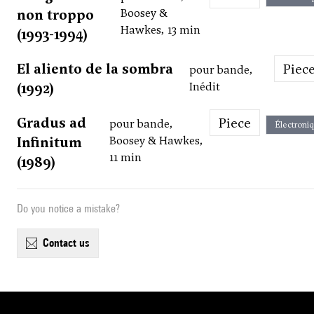
non troppo
Boosey &
Hawkes, 13 min
(1993-1994)
El aliento de la sombra
Piec
pour bande,
(1992)
Inédit
Gradus ad
Piece
pour bande,
Électroni
Infinitum
Boosey & Hawkes,
11 min
(1989)
Do you notice a mistake?
contact us