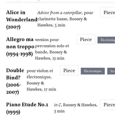
Alice in
Piec
Advice from a caterpillar
, pour
Wonderland
clarinette basse, Boosey &
Hawkes, 5 min
(2007)
Allegro ma
Piece
version pour
Électroni
non troppo
percussion solo et
bande, Boosey &
(1994-1998)
Hawkes, 13 min
Double
Piece
pour violon et
Électronique
Ir
Bind?
électronique,
Boosey &
(2006-
Hawkes, 17 min
2007)
Piano Etude No.1
Piec
in C
, Boosey & Hawkes,
(1999)
3 min