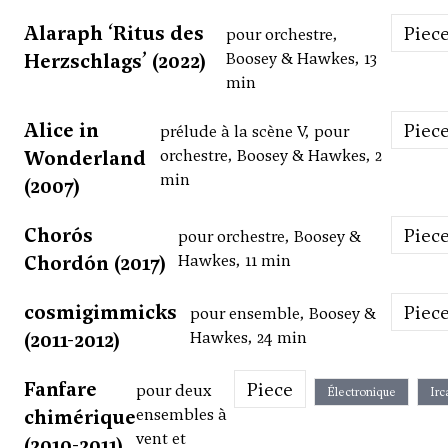
Alaraph ‘Ritus des
Piec
pour orchestre,
Herzschlags’ (2022)
Boosey & Hawkes, 13
min
Alice in
Piec
prélude à la scène V, pour
Wonderland
orchestre, Boosey & Hawkes, 2
min
(2007)
Chorós
Piec
pour orchestre, Boosey &
Chordón (2017)
Hawkes, 11 min
cosmigimmicks
Piec
pour ensemble, Boosey &
(2011-2012)
Hawkes, 24 min
Fanfare
Piece
pour deux
Électronique
Ir
chimérique
ensembles à
vent et
(2010-2011)