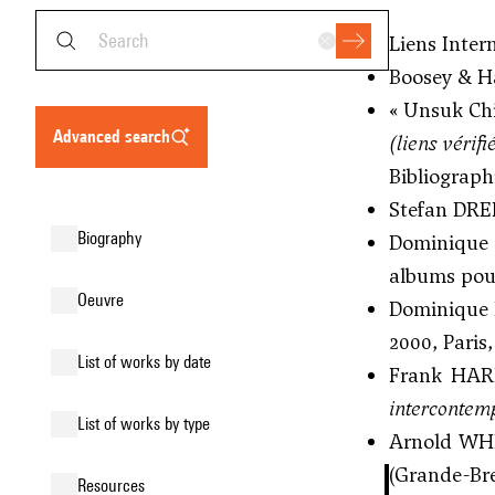
Liens Inter
Boosey & H
« Unsuk Chi
advanced search
(liens vérifi
Bibliographi
Stefan DREE
biography
Dominique
albums pour 
oeuvre
Dominique
2000, Paris,
list of works by date
Frank HA
intercontem
list of works by type
Arnold WHI
(Grande-Bre
resources