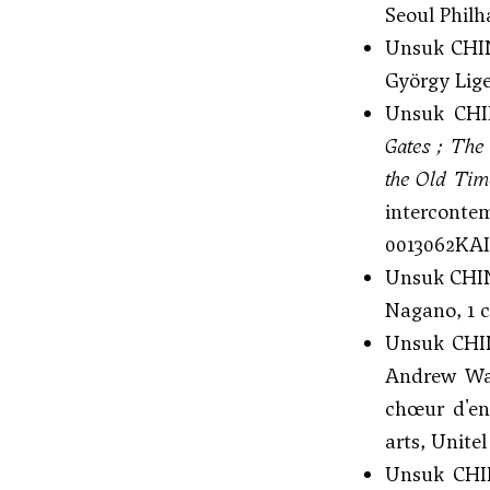
Seoul Phil
Unsuk CHI
György Lige
Unsuk CHI
Gates
;
The 
the Old Tim
intercontem
0013062KAI
Unsuk CHI
Nagano, 1 c
Unsuk CH
Andrew Wat
chœur d'en
arts, Unitel
Unsuk CHI