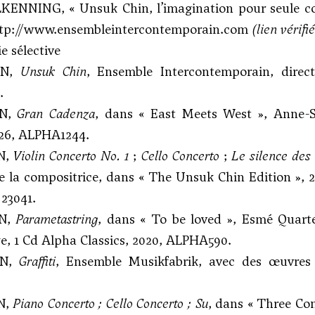
KENNING, « Unsuk Chin, l’imagination pour seule co
tp://www.ensembleintercontemporain.com
(lien vérifi
e sélective
IN,
Unsuk Chin
, Ensemble Intercontemporain, direct
.
IN,
Gran Cadenza
, dans « East Meets West », Anne-
026, ALPHA1244.
N,
Violin Concerto No. 1
;
Cello Concerto
;
Le silence des
e la compositrice, dans « The Unsuk Chin Edition », 2
23041.
IN,
Parametastring
, dans « To be loved », Esmé Quart
e, 1 Cd Alpha Classics, 2020, ALPHA590.
IN,
Graffiti
, Ensemble Musikfabrik, avec des œuvres
N,
Piano Concerto ; Cello Concerto ; Su
, dans « Three Co