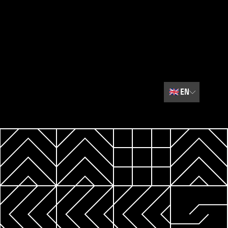
🇬🇧
EN