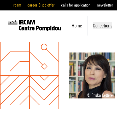
ircam
career & job offer
calls for application
newsletter
Home
Collections
© Priska Ketterer