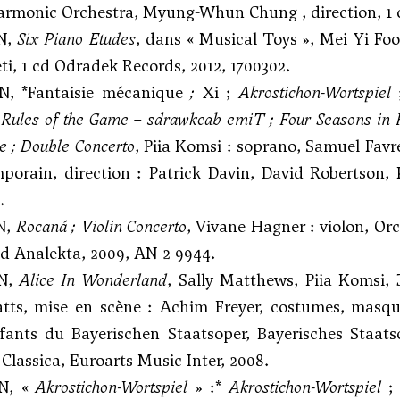
harmonic Orchestra, Myung-Whun Chung , direction, 
N,
Six Piano Etudes
, dans « Musical Toys », Mei Yi Fo
ti, 1 cd Odradek Records, 2012, 1700302.
N, *Fantaisie mécanique
;
Xi ;
Akrostichon-Wortspiel
Rules of the Game – sdrawkcab emiT
;
Four Seasons in 
e
;
Double Concerto
, Piia Komsi : soprano, Samuel Favre
porain, direction : Patrick Davin, David Robertson,
.
N,
Rocaná
;
Violin Concerto
, Vivane Hagner : violon, Or
d Analekta, 2009, AN 2 9944.
IN,
Alice In Wonderland
, Sally Matthews, Piia Komsi,
ts, mise en scène : Achim Freyer, costumes, masque
fants du Bayerischen Staatsoper, Bayerisches Staats
 Classica, Euroarts Music Inter, 2008.
N, «
Akrostichon-Wortspiel
» :*
Akrostichon-Wortspiel