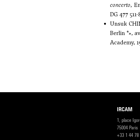
concerto
, E
DG 477 511-
Unsuk CHI
Berlin *», 
Academy, 1
IRCAM
1, place Igo
75004 Paris
+33 1 44 78