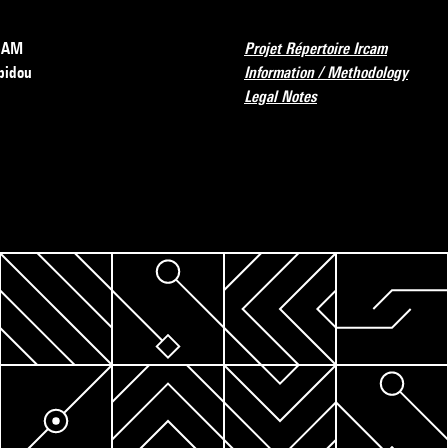
RCAM
Projet Répertoire Ircam
pidou
Information / Methodology
Legal Notes