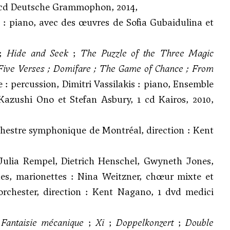
1 cd Deutsche Grammophon, 2014,
o : piano, avec des œuvres de Sofia Gubaidulina et
;
Hide and Seek
;
The Puzzle of the Three Magic
Five Verses
;
Domifare
;
The Game of Chance
;
From
 : percussion, Dimitri Vassilakis : piano, Ensemble
 Kazushi Ono et Stefan Asbury, 1 cd Kairos, 2010,
chestre symphonique de Montréal, direction : Kent
 Julia Rempel, Dietrich Henschel, Gwyneth Jones,
s, marionettes : Nina Weitzner, chœur mixte et
orchester, direction : Kent Nagano, 1 dvd medici
;
Fantaisie mécanique
;
Xi
;
Doppelkonzert
;
Double