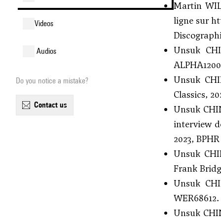
Martin WIL
ligne sur
ht
videos
Discographi
Unsuk CH
audios
ALPHA1200
Unsuk CH
Do you notice a mistake?
Classics, 2
contact us
Unsuk CHI
interview d
2023, BPHR 
Unsuk CH
Frank Bridg
Unsuk CH
WER68612.
Unsuk CHI