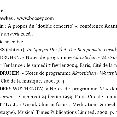
net
awkes :
www.boosey.com
n : A propos du "double concerto" »,
conférence Acan
és en avril 2026)
.
e sélective
S (éditeur),
Im Spiegel Der Zeit. Die Komponistin Unsuk
 DRUHEN, « Notes de programme
Akrostichon - Wortspi
l’enfance : le samedi 7 février 2004, Paris, Cité de la 
 DRUHEN, « Notes de programme
Akrostichon - Wortspi
 Cité de la musique, 2000, p. 4.
RDERS-WUTHENOW, « Notes de programme
Xi
» da
porain
: le mercredi 24 février 1999, Paris, Cité de la mu
TTALL, « Unsuk Chin in focus : Meditations & mech
tagne), Musical Times Publications Limited, 2000, p. 2