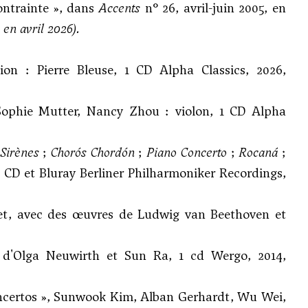
ntrainte », dans
Accents
n° 26, avril-juin 2005, en
é en avril 2026).
ion : Pierre Bleuse, 1 CD Alpha Classics, 2026,
Sophie Mutter, Nancy Zhou : violon, 1 CD Alpha
 Sirènes
;
Chorós Chordón
;
Piano Concerto
;
Rocaná
;
 CD et Bluray Berliner Philharmoniker Recordings,
et, avec des œuvres de Ludwig van Beethoven et
 d'Olga Neuwirth et Sun Ra, 1 cd Wergo, 2014,
ncertos », Sunwook Kim, Alban Gerhardt, Wu Wei,