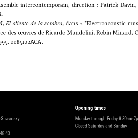
nsemble intercontemporain, direction : Patrick Davin,
8.
N,
El aliento de la sombra
, dans « *Electroacoustic mus
avec des œuvres de Ricardo Mandolini, Robin Minard, 
995, 0085102ACA.
opening times
r-Stravinsky
Monday through Friday 9:30am-7
Closed Saturday and Sunday
 48 43