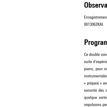
observ
Enregistrement
0013062KAI.
Progra
Ce double conc
suite d‘expéri
piano, pour v
instrumentale
« préparé » av
sonorité des 
quelque sorte
impulsions peu