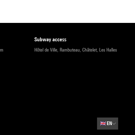
subway access
pm
Hôtel de Ville, Rambuteau, Châtelet, Les Halles
🇬🇧
EN