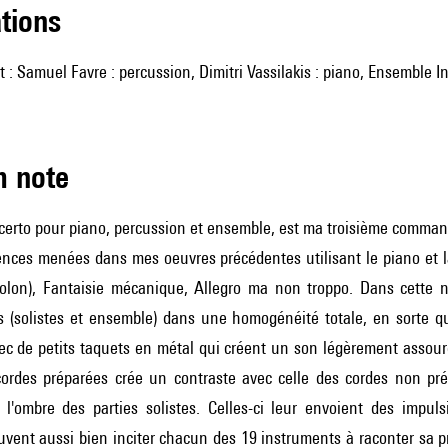
ations
 : Samuel Favre : percussion, Dimitri Vassilakis : piano, Ensemble In
m note
erto pour piano, percussion et ensemble, est ma troisième command
ences menées dans mes oeuvres précédentes utilisant le piano et l
iolon), Fantaisie mécanique, Allegro ma non troppo. Dans cette no
s (solistes et ensemble) dans une homogénéité totale, en sorte qu
ec de petits taquets en métal qui créent un son légèrement assour
cordes préparées crée un contraste avec celle des cordes non pr
 l'ombre des parties solistes. Celles-ci leur envoient des impu
vent aussi bien inciter chacun des 19 instruments à raconter sa pr