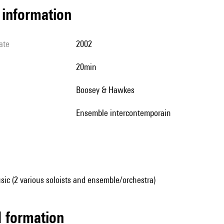
l information
ate
2002
20min
Boosey & Hawkes
Ensemble intercontemporain
ic (2 various soloists and ensemble/orchestra)
ed formation