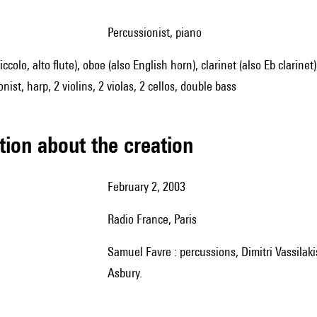
percussionist, piano
piccolo, alto flute), oboe (also English horn), clarinet (also Eb clari
nist, harp, 2 violins, 2 violas, 2 cellos, double bass
tion about the creation
February 2, 2003
Radio France, Paris
Samuel Favre : percussions, Dimitri Vassilakis : piano, Ensemble intercontemporain, direction : Stefan
Asbury.