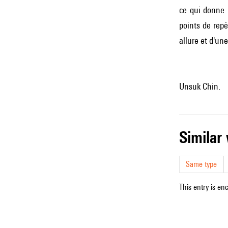
ce qui donne u
points de repè
allure et d'un
Unsuk Chin.
simila
Same type
This entry is en