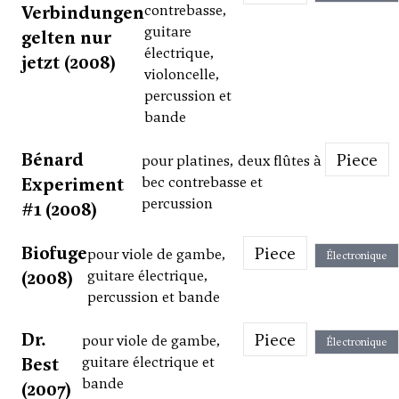
Verbindungen
contrebasse,
guitare
gelten nur
électrique,
jetzt (2008)
violoncelle,
percussion et
bande
Bénard
Piece
pour platines, deux flûtes à
Experiment
bec contrebasse et
percussion
#1 (2008)
Biofuge
Piece
pour viole de gambe,
Électronique
(2008)
guitare électrique,
percussion et bande
Dr.
Piece
pour viole de gambe,
Électronique
Best
guitare électrique et
bande
(2007)