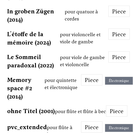
In groben Zügen
Piece
pour quatuor à
(2014)
cordes
L'étoffe de la
Piece
pour violoncelle et
mémoire (2024)
viole de gambe
Le Sommeil
Piece
pour viole de gambe
paradoxal (2022)
et violoncelle
Memory
Piece
pour quintette
Électronique
space #2
et électronique
(2014)
ohne Titel (2001)
Piece
pour flûte et flûte à bec
pvc_extended
Piece
pour flûte à
Électronique