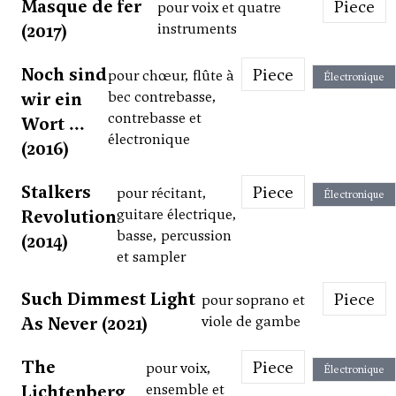
Masque de fer
Piece
pour voix et quatre
(2017)
instruments
Noch sind
Piece
pour chœur, flûte à
Électronique
wir ein
bec contrebasse,
contrebasse et
Wort ...
électronique
(2016)
Stalkers
Piece
pour récitant,
Électronique
Revolution
guitare électrique,
basse, percussion
(2014)
et sampler
Such Dimmest Light
Piece
pour soprano et
As Never (2021)
viole de gambe
The
Piece
pour voix,
Électronique
Lichtenberg
ensemble et