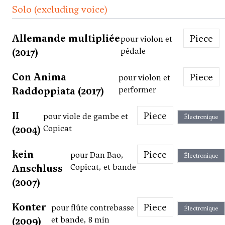
Solo (excluding voice)
Allemande multipliée
Piece
pour violon et
(2017)
pédale
Con Anima
Piece
pour violon et
Raddoppiata (2017)
performer
II
Piece
pour viole de gambe et
Électronique
(2004)
Copicat
kein
Piece
pour Dan Bao,
Électronique
Anschluss
Copicat, et bande
(2007)
Konter
Piece
pour flûte contrebasse
Électronique
(2009)
et bande, 8 min