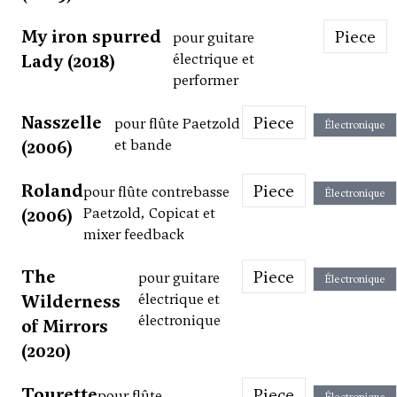
My iron spurred
Piece
pour guitare
Lady (2018)
électrique et
performer
Nasszelle
Piece
pour flûte Paetzold
Électronique
(2006)
et bande
Roland
Piece
pour flûte contrebasse
Électronique
(2006)
Paetzold, Copicat et
mixer feedback
The
Piece
pour guitare
Électronique
Wilderness
électrique et
électronique
of Mirrors
(2020)
Tourette
Piece
pour flûte