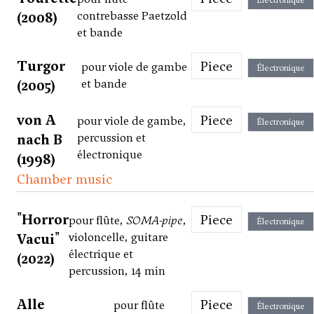
Électronique
(2008)
contrebasse Paetzold
et bande
Turgor
Piece
pour viole de gambe
Électronique
(2005)
et bande
von A
Piece
pour viole de gambe,
Électronique
nach B
percussion et
électronique
(1998)
Chamber music
"Horror
Piece
pour flûte,
SOMA-pipe
,
Électronique
Vacui"
violoncelle, guitare
électrique et
(2022)
percussion, 14 min
Alle
Piece
pour flûte
Électronique