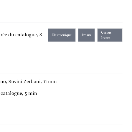
Cursus
irée du catalogue, 8
Électronique
Ircam
Ircam
ano, Suvini Zerboni, 11 min
 catalogue, 5 min