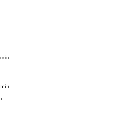
1 min
1 min
n
n