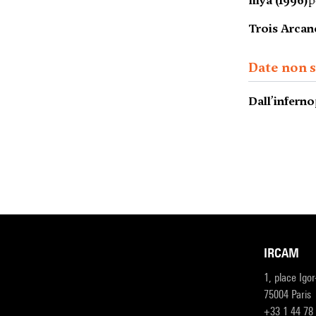
Illya (1996)
p
Trois Arcan
Date non s
Dall’inferno
IRCAM
1, place Igo
75004 Paris
+33 1 44 78