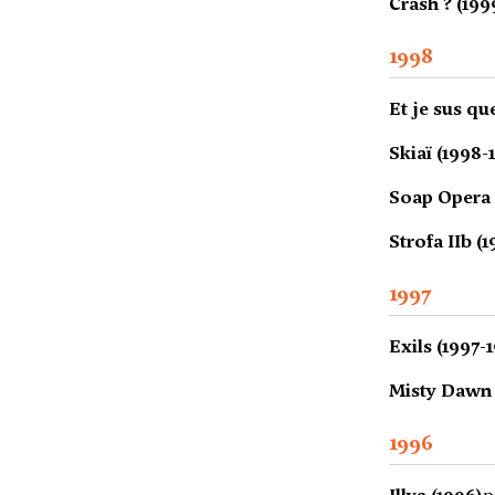
Crash ? (199
1998
Et je sus que
Skiaï (1998-
Soap Opera 
Strofa IIb (
1997
Exils (1997-
Misty Dawn 
1996