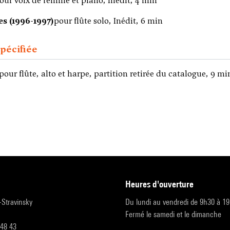
our voix de femme et piano, Inédit, 4 min
es (1996-1997)
pour flûte solo, Inédit, 6 min
pécifiée
pour flûte, alto et harpe, partition retirée du catalogue, 9 mi
heures d'ouverture
r-Stravinsky
Du lundi au vendredi de 9h30 à 1
Fermé le samedi et le dimanche
 48 43