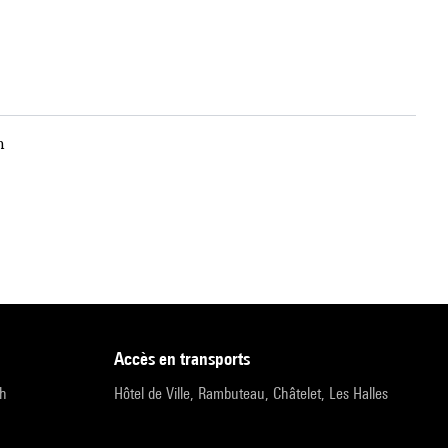
n
accès en transports
9h
Hôtel de Ville, Rambuteau, Châtelet, Les Halles