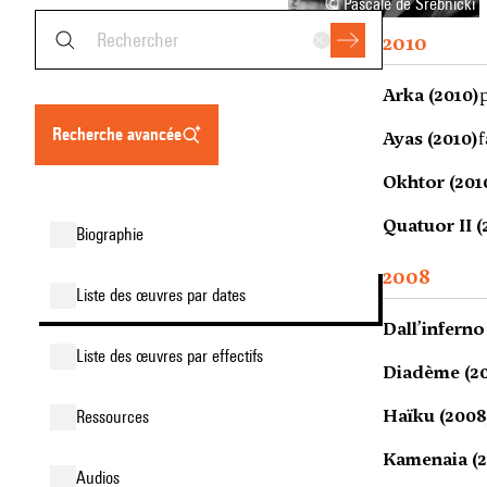
© Pascale de Srebnicki
2010
Arka (2010)
recherche avancée
Ayas (2010)
f
Okhtor (201
Quatuor II (
biographie
2008
liste des œuvres par dates
Dall’inferno
liste des œuvres par effectifs
Diadème (2
Haïku (2008
ressources
Kamenaia (
audios