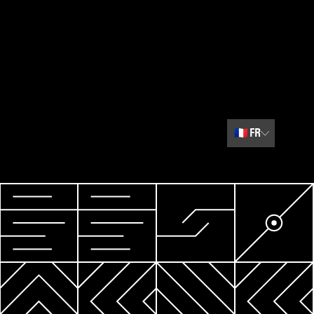
🇫🇷
FR