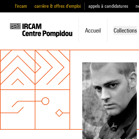
l'ircam
carrière & offres d'emploi
appels à candidatures
n
Accueil
Collections