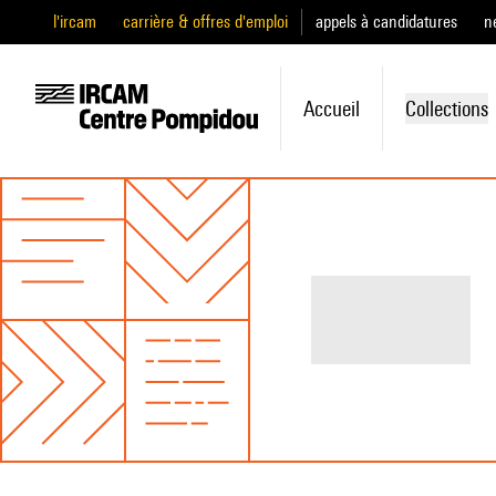
l'ircam
carrière & offres d'emploi
appels à candidatures
n
Accueil
Collections