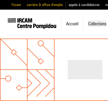
l'ircam
carrière & offres d'emploi
appels à candidatures
n
Accueil
Collections