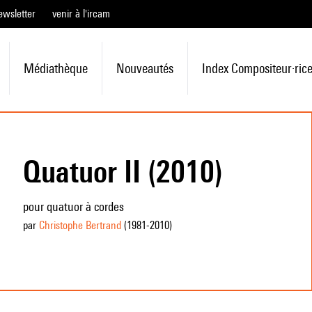
ewsletter
venir à l'ircam
Médiathèque
Nouveautés
Index Compositeur·ric
Quatuor II (2010)
pour quatuor à cordes
par
Christophe Bertrand
(1981
-2010
)