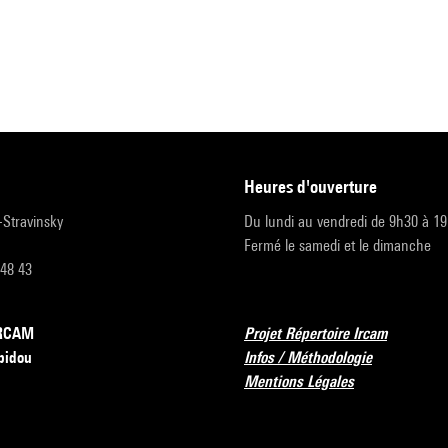
heures d'ouverture
r-Stravinsky
Du lundi au vendredi de 9h30 à 1
Fermé le samedi et le dimanche
 48 43
’IRCAM
Projet Répertoire Ircam
pidou
Infos / Méthodologie
Mentions Légales