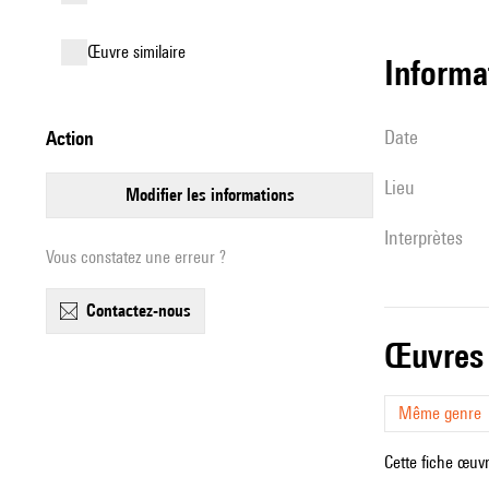
œuvre similaire
informa
date
action
lieu
modifier les informations
interprètes
Vous constatez une erreur ?
contactez-nous
œuvres
Même genre
Cette fiche œuvr