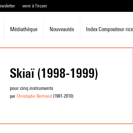
ewsletter
venir à l'ircam
Médiathèque
Nouveautés
Index Compositeur·ric
Skiaï (1998-1999)
pour cinq instruments
par
Christophe Bertrand
(1981
-2010
)