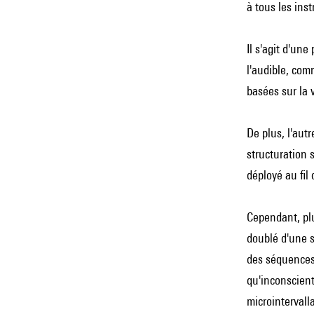
à tous les ins
Il s'agit d'un
l'audible, com
basées sur la v
De plus, l'aut
structuration 
déployé au fil
Cependant, plu
doublé d'une s
des séquences 
qu'inconscient
microintervalla