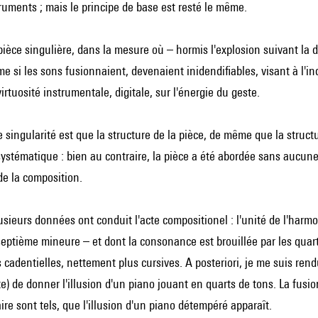
truments ; mais le principe de base est resté le même.
e pièce singulière, dans la mesure où – hormis l'explosion suivant la
me si les sons fusionnaient, devenaient inidendifiables, visant à l'i
irtuosité instrumentale, digitale, sur l'énergie du geste.
re singularité est que la structure de la pièce, de même que la struct
systématique : bien au contraire, la pièce a été abordée sans aucune 
 de la composition.
sieurs données ont conduit l'acte compositionel : l'unité de l'harmo
eptième mineure – et dont la consonance est brouillée par les quarts
cadentielles, nettement plus cursives. A posteriori, je me suis re
e) de donner l'illusion d'un piano jouant en quarts de tons. La fusi
ire sont tels, que l'illusion d'un piano détempéré apparaît.