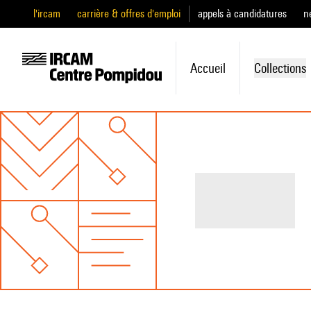
l'ircam
carrière & offres d'emploi
appels à candidatures
n
Accueil
Collections