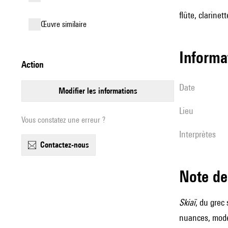
flûte, clarinet
œuvre similaire
informa
action
date
modifier les informations
lieu
Vous constatez une erreur ?
interprètes
contactez-nous
Note 
Skiaï
, du grec
nuances, modes