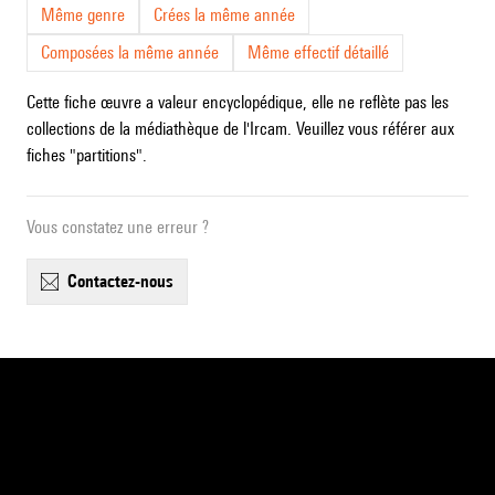
Même genre
Crées la même année
Composées la même année
Même effectif détaillé
Cette fiche œuvre a valeur encyclopédique, elle ne reflète pas les
collections de la médiathèque de l'Ircam. Veuillez vous référer aux
fiches "partitions".
Vous constatez une erreur ?
contactez-nous