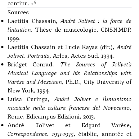
5
continu. »
Sources
Laetitia Chassain,
André Jolivet : la force de
l’intuition
, Thèse de musicologie, CNSNMDP,
1999.
Laetitia Chassain et Lucie Kayas (dir.),
André
Jolivet.
Portraits
, Arles, Actes Sud, 1994.
Bridget Conrad,
The Sources of Jolivet’s
Musical Language and his Relationships with
Varèse and Messiaen
, Ph.D., City University of
New York, 1994.
Luisa Curinga,
André Jolivet e l’umanismo
musicale nella cultura francese del Novecento
,
Rome, Edicampus Edizioni, 2013.
André Jolivet et Edgard Varèse,
Correspondance. 1931-1935
, établie, annotée et