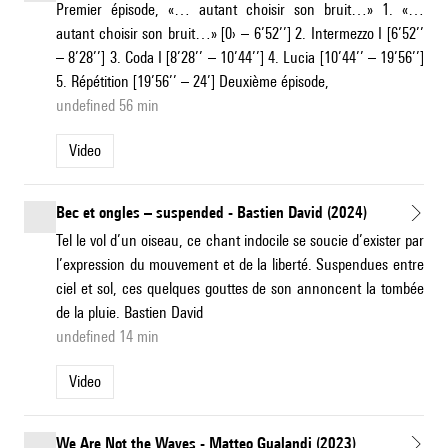
Premier épisode, «… autant choisir son bruit…» 1. «…
autant choisir son bruit…» [0› – 6’52’’] 2. Intermezzo I [6’52’’
– 8’28’’] 3. Coda I [8’28’’ – 10’44’’] 4. Lucia [10’44’’ – 19’56’’]
5. Répétition [19’56’’ – 24’] Deuxième épisode,
undefined 56 min
Video
Bec et ongles – suspended - Bastien David (2024)
Tel le vol d’un oiseau, ce chant indocile se soucie d’exister par
l’expression du mouvement et de la liberté. Suspendues entre
ciel et sol, ces quelques gouttes de son annoncent la tombée
de la pluie. Bastien David
undefined 14 min
Video
We Are Not the Waves - Matteo Gualandi (2023)