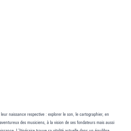
leur naissance respective : explorer le son, le cartographier, en
t aventureux des musiciens, à la vision de ses fondateurs mais aussi
issance, L’Itinéraire trouve sa vitalité actuelle dans un équilibre