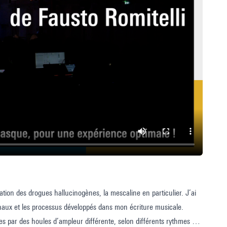
ration des drogues hallucinogènes, la mescaline en particulier. J’ai
ichaux et les processus développés dans mon écriture musicale.
s par des houles d’ampleur différente, selon différents rythmes de