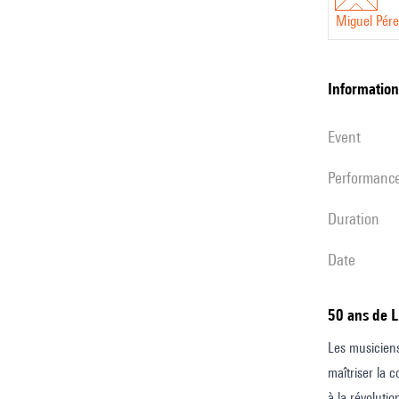
Miguel Pére
information
event
performanc
duration
date
50 ans de 
Les musiciens
maîtriser la 
à la révolutio