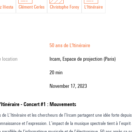
z Iñesta
Clément Cerles
Christophe Forey
L'Itinéraire
50 ans de L'Itinéraire
e location
Ircam, Espace de projection (Paris)
20 min
November 17, 2023
L'Itinéraire - Concert #1 : Mouvements
 de L’Itinéraire et les chercheurs de l’Ircam partagent une idée forte depuis 
connaissance et l’expression. L’impact de la musique spectrale tient à l’espri
n parallèle de l’informatique musicale et de l’électronique. 50 ans après sa na