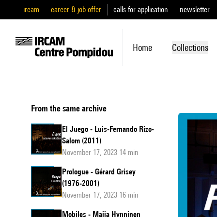
ircam
career & job offer
calls for application
newsletter
Home
Collections
From the same archive
El Juego - Luis-Fernando Rizo-
Salom (2011)
November 17, 2023 14 min
Prologue - Gérard Grisey
(1976-2001)
November 17, 2023 16 min
Mobiles - Maija Hynninen