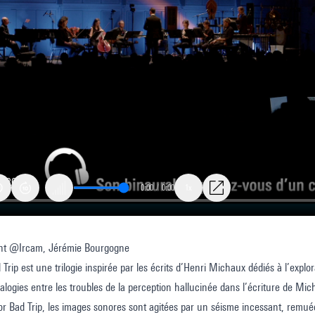
0:00
/
0:00
1x
nt @Ircam, Jérémie Bourgogne
or
 Trip est une trilogie inspirée par les écrits d’Henri Michaux dédiés à l’explo
alogies entre les troubles de la perception hallucinée dans l’écriture de M
r Bad Trip, les images sonores sont agitées par un séisme incessant, remuée