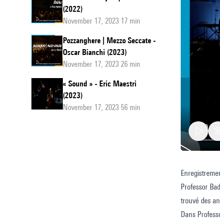
(2022)
November 17, 2023 17 min
Pozzanghere | Mezzo Seccate -
Oscar Bianchi (2023)
November 17, 2023 26 min
« Sound » - Eric Maestri
(2023)
November 17, 2023 56 min
Enregistreme
Profess
Professor Bad
Bad
trouvé des an
Trip:
Dans Professo
Lesson