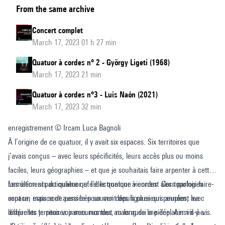
From the same archive
mondes
possibles
Concert complet
March 17, 2023 01 h 27 min
Quatuor à cordes n° 2 - György Ligeti (1968)
March 17, 2023 21 min
Quatuor à cordes n°3 - Luis Naón (2021)
March 17, 2023 32 min
enregistrement © Ircam Luca Bagnoli
À l’origine de ce quatuor, il y avait six espaces. Six territoires que
j’avais conçus – avec leurs spécificités, leurs accès plus ou moins
faciles, leurs géographies – et que je souhaitais faire arpenter à cette
formation si particulière qu’est le quatuor à cordes. Ces topologies
Les éléments du quatuor et l’électronique viennent alors parfois faire-
sont un espace de pensée pour moi depuis plusieurs années, avec
espace, mais sont aussi très souvent des figures qui peuplent les
lesquelles je peux voir mes mondes, mais aussi me déplacer vis-à-vis
différents territoires parcourus tout au long de la pièce. Ainsi il y a