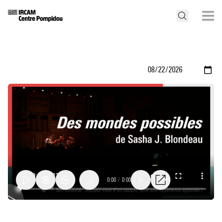
0:00
/
0:00
1x
Des