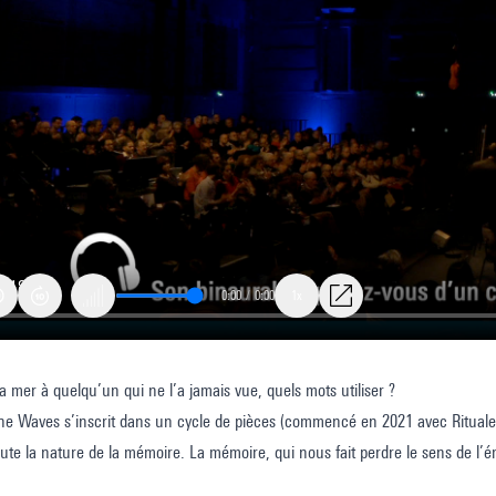
0:00
/
0:00
1x
la mer à quelqu’un qui ne l’a jamais vue, quels mots utiliser ?
e Waves s’inscrit dans un cycle de pièces (commencé en 2021 avec Rituale R
oute la nature de la mémoire. La mémoire, qui nous fait perdre le sens de l’
é environnante, mais la mémoire qui, tout à la fois, est le lieu de l’affection