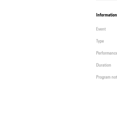
information
event
Type
performanc
duration
program no