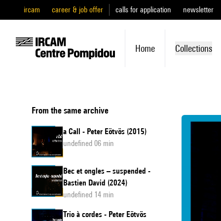
ircam
career & job offer
calls for application
newsletter
Home
Collections
From the same archive
a Call - Peter Eötvös (2015)
undefined 06 min
Bec et ongles – suspended -
Bastien David (2024)
undefined 14 min
Trio à cordes - Peter Eötvös