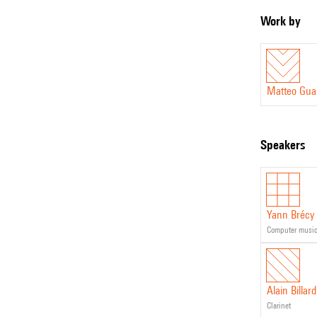
qu’est la mer
Waves
Work by
interférences
We Are Not th
que je remerc
Matteo Guala
Matteo Gua
speakers
Yann Brécy
computer musi
Alain Billard
clarinet