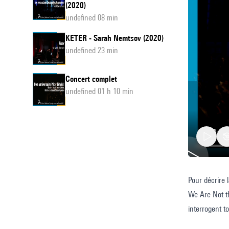
(2020)
undefined 08 min
KETER - Sarah Nemtsov (2020)
undefined 23 min
Concert complet
undefined 01 h 10 min
Pour décrire 
We
We Are Not th
Are
interrogent t
Not
déjà la réalit
the