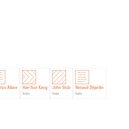
ve de réponse à cette question, à travers les vagues et les
r un soin renouvelé pour celui qui, fragile et abîmé, existe déjà.
par la Fondation Meyer et le couvent de La Cômerie/Montévidéo,
rico Altare
Hae-Sun Kang
John Stulz
Renaud Déjardin
violin
viola
cello