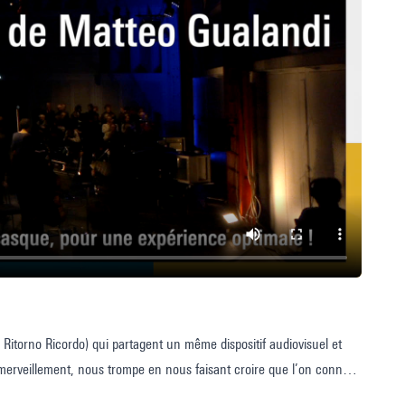
itorno Ricordo) qui partagent un même dispositif audiovisuel et
émerveillement, nous trompe en nous faisant croire que l’on connaît
, de la nostalgie. Si seulement nous pouvions oublier un instant ce