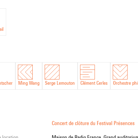
il
ntscher
Ming Wang
Serge Lemouton
Clément Cerles
Orchestre ph
Concert de clôture du Festival Présences
e location
Maison de Radio France, Grand auditorium