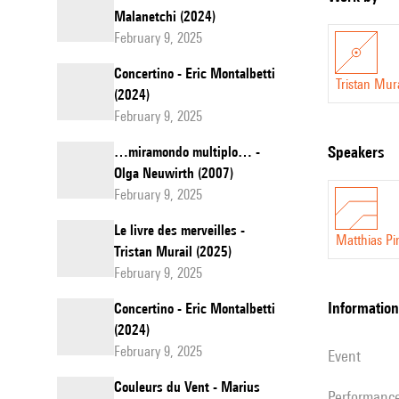
Malanetchi (2024)
February 9, 2025
Concertino - Eric Montalbetti
Tristan Mura
(2024)
February 9, 2025
speakers
…miramondo multiplo… -
Olga Neuwirth (2007)
February 9, 2025
Le livre des merveilles -
Matthias Pi
Tristan Murail (2025)
February 9, 2025
information
Concertino - Eric Montalbetti
(2024)
February 9, 2025
event
Couleurs du Vent - Marius
performanc