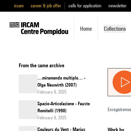
ircam
career & job offer
calls for application
newsletter
Home
Collections
From the same archive
…miramondo multiplo… -
Olga Neuwirth (2007)
February 9, 2025
Spazio-Articolazione - Fausto
Enregistreme
Romitelli (1990)
February 9, 2025
Couleurs du Vent - Marius
Work by