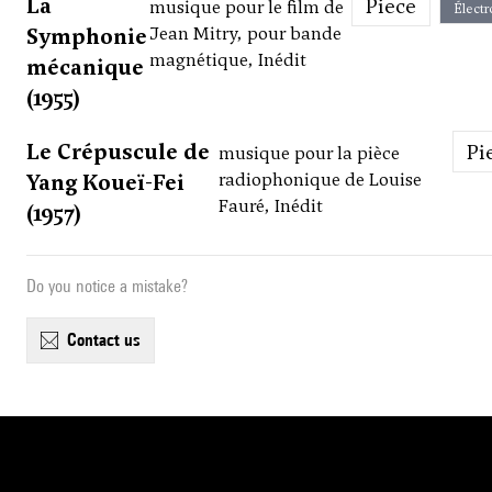
La
Piece
musique pour le film de
Électr
Symphonie
Jean Mitry, pour bande
magnétique, Inédit
mécanique
(1955)
Le Crépuscule de
P
musique pour la pièce
Yang Koueï-Fei
radiophonique de Louise
Fauré, Inédit
(1957)
Do you notice a mistake?
contact us