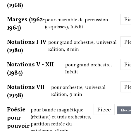
(1968)
Marges (1962-
P
pour ensemble de percussion
1964)
(esquisses), Inédit
Notations I-IV
P
pour grand orchestre, Universal
(1980)
Edition, 8 min
Notations V - XII
P
pour grand orchestre,
(1984)
Inédit
Notations VII
P
pour orchestre, Universal
(1998)
Edition, 9 min
Poésie
Piece
pour bande magnétique
Électr
pour
(récitant) et trois orchestres,
partition retirée du
pouvoir
catalogue, 18 min