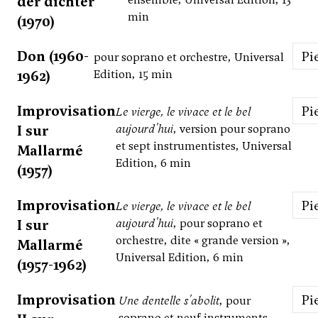
der dichter
min
(1970)
Don (1960-
P
pour soprano et orchestre, Universal
1962)
Edition, 15 min
Improvisation
P
Le vierge, le vivace et le bel
I sur
aujourd'hui
, version pour soprano
et sept instrumentistes, Universal
Mallarmé
Edition, 6 min
(1957)
Improvisation
P
Le vierge, le vivace et le bel
I sur
aujourd'hui
, pour soprano et
orchestre, dite « grande version »,
Mallarmé
Universal Edition, 6 min
(1957-1962)
Improvisation
P
Une dentelle s'abolit
, pour
soprano et neuf instruments,