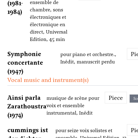
(1981-
ensemble de
chambre, sons
1984)
électroniques et
électronique en
direct, Universal
Edition, 45 min
Symphonie
P
pour piano et orchestre.,
concertante
Inédit, manuscrit perdu
(1947)
Vocal music and instrument(s)
Ainsi parla
Piece
musique de scène pour
Sc
Zarathoustra
voix et ensemble
instrumental, Inédit
(1974)
cummings ist
P
pour seize voix solistes et
ensemble, Universal Edition, 13