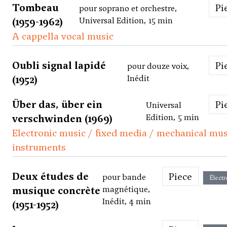
Tombeau
P
pour soprano et orchestre,
(1959-1962)
Universal Edition, 15 min
A cappella vocal music
Oubli signal lapidé
P
pour douze voix,
(1952)
Inédit
Über das, über ein
P
Universal
verschwinden (1969)
Edition, 5 min
Electronic music / fixed media / mechanical mus
instruments
Deux études de
Piece
pour bande
Électr
musique concrète
magnétique,
Inédit, 4 min
(1951-1952)