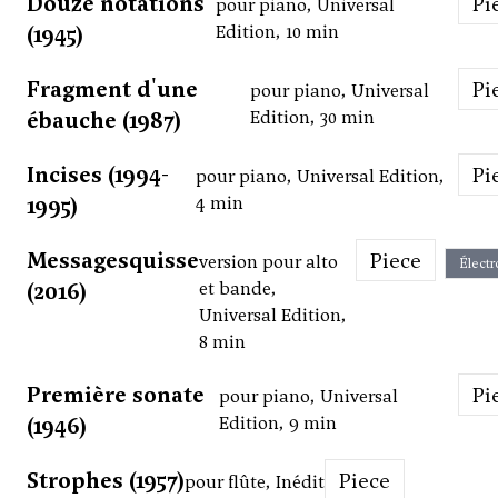
Douze notations
P
pour piano, Universal
(1945)
Edition, 10 min
Fragment d'une
P
pour piano, Universal
ébauche (1987)
Edition, 30 min
Incises (1994-
P
pour piano, Universal Edition,
1995)
4 min
Messagesquisse
Piece
version pour alto
Électr
(2016)
et bande,
Universal Edition,
8 min
Première sonate
P
pour piano, Universal
(1946)
Edition, 9 min
Strophes (1957)
Piece
pour flûte, Inédit