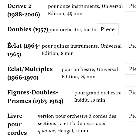
Dérive 2
P
pour onze instruments, Universal
(1988-2006)
Edition, 45 min
Doubles (1957)
Piece
pour orchestre, Inédit
Éclat (1964-
P
pour quinze instruments, Universal
1965)
Edition, 8 min
Éclat/Multiples
P
pour orchestre, Universal
(1966-1970)
Edition, 25 min
Figures-Doubles-
P
pour grand orchestre,
Prismes (1963-1964)
Inédit, 20 min
Livre
P
version pour orchestre à cordes des
pour
sections I a et I b du
Livre pour
quatuor
, Heugel, 11 min
cordes