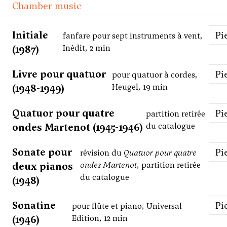
Chamber music
Initiale
P
fanfare pour sept instruments à vent,
(1987)
Inédit, 2 min
Livre pour quatuor
P
pour quatuor à cordes,
(1948-1949)
Heugel, 19 min
Quatuor pour quatre
P
partition retirée
ondes Martenot (1945-1946)
du catalogue
Sonate pour
P
révision du
Quatuor pour quatre
deux pianos
ondes Martenot
, partition retirée
du catalogue
(1948)
Sonatine
P
pour flûte et piano, Universal
(1946)
Edition, 12 min