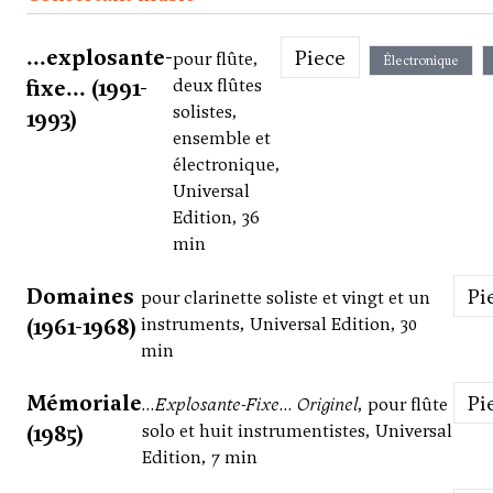
...explosante-
Piece
pour flûte,
Électronique
fixe... (1991-
deux flûtes
solistes,
1993)
ensemble et
électronique,
Universal
Edition, 36
min
Domaines
P
pour clarinette soliste et vingt et un
(1961-1968)
instruments, Universal Edition, 30
min
Mémoriale
P
...Explosante-Fixe... Originel
, pour flûte
(1985)
solo et huit instrumentistes, Universal
Edition, 7 min