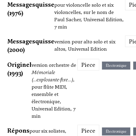
Messagesquisse
P
pour violoncelle solo et six
(1976)
violoncelles, sur le nom de
Paul Sacher, Universal Edition,
7 min
Messagesquisse
P
version pour alto solo et six
(2000)
altos, Universal Edition
Originel
Piece
version orchestre de
Électronique
(1993)
Mémoriale
(...explosante-fixe...)
,
pour flûte MIDI,
ensemble et
électronique,
Universal Edition, 7
min
Répons
Piece
pour six solistes,
Électronique