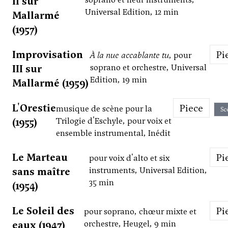
II sur
Universal Edition, 12 min
Mallarmé
(1957)
Improvisation
P
À la nue accablante tu
, pour
III sur
soprano et orchestre, Universal
Edition, 19 min
Mallarmé (1959)
L'Orestie
Piece
musique de scène pour la
Sc
(1955)
Trilogie d'Eschyle, pour voix et
ensemble instrumental, Inédit
Le Marteau
P
pour voix d'alto et six
sans maître
instruments, Universal Edition,
35 min
(1954)
Le Soleil des
P
pour soprano, chœur mixte et
eaux (1947)
orchestre, Heugel, 9 min