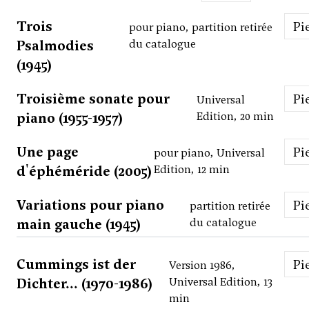
Trois
P
pour piano, partition retirée
Psalmodies
du catalogue
(1945)
Troisième sonate pour
P
Universal
piano (1955-1957)
Edition, 20 min
Une page
P
pour piano, Universal
d'éphéméride (2005)
Edition, 12 min
Variations pour piano
P
partition retirée
main gauche (1945)
du catalogue
Cummings ist der
P
Version 1986,
Dichter... (1970-1986)
Universal Edition, 13
min