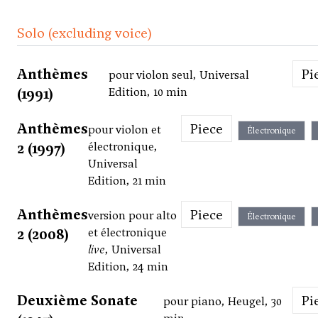
Solo (excluding voice)
Anthèmes
P
pour violon seul, Universal
(1991)
Edition, 10 min
Anthèmes
Piece
pour violon et
Électronique
2 (1997)
électronique,
Universal
Edition, 21 min
Anthèmes
Piece
version pour alto
Électronique
2 (2008)
et électronique
live
, Universal
Edition, 24 min
Deuxième Sonate
P
pour piano, Heugel, 30