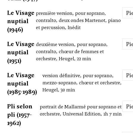
Le Visage
P
première version, pour soprano,
nuptial
contralto, deux ondes Martenot, piano
et percussion, Inédit
(1946)
Le Visage
P
deuxième version, pour soprano,
nuptial
contralto, chœur de femmes et
orchestre, Heugel, 22 min
(1951)
Le Visage
P
version définitive, pour soprano,
nuptial
mezzo-soprano, chœur et orchestre,
Heugel, 30 min
(1985-1989)
Pli selon
P
portrait de Mallarmé pour soprano et
pli (1957-
orchestre, Universal Edition, 1h 7 min
1962)