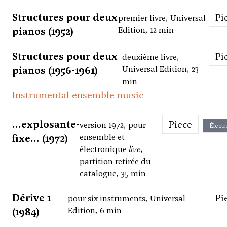
Structures pour deux
P
premier livre, Universal
pianos (1952)
Edition, 12 min
Structures pour deux
P
deuxième livre,
pianos (1956-1961)
Universal Edition, 23
min
Instrumental ensemble music
...explosante-
Piece
version 1972, pour
Électr
fixe... (1972)
ensemble et
électronique
live
,
partition retirée du
catalogue, 35 min
Dérive 1
P
pour six instruments, Universal
(1984)
Edition, 6 min