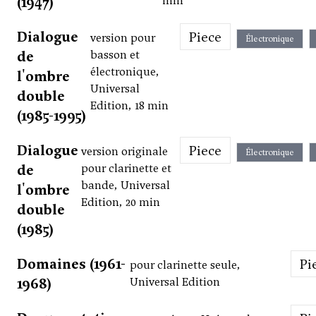
(1947)
min
Dialogue
Piece
version pour
Électronique
de
basson et
électronique,
l'ombre
Universal
double
Edition, 18 min
(1985-1995)
Dialogue
Piece
version originale
Électronique
de
pour clarinette et
bande, Universal
l'ombre
Edition, 20 min
double
(1985)
Domaines (1961-
P
pour clarinette seule,
1968)
Universal Edition