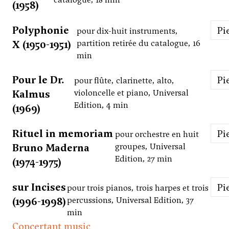
(1958)
Polyphonie
P
pour dix-huit instruments,
X (1950-1951)
partition retirée du catalogue, 16
min
Pour le Dr.
P
pour flûte, clarinette, alto,
Kalmus
violoncelle et piano, Universal
Edition, 4 min
(1969)
Rituel in memoriam
P
pour orchestre en huit
Bruno Maderna
groupes, Universal
Edition, 27 min
(1974-1975)
sur Incises
P
pour trois pianos, trois harpes et trois
(1996-1998)
percussions, Universal Edition, 37
min
Concertant music