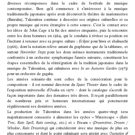
diverses récompenses dans le cadre de festivals de musique
contemporaine. Bien qu’il commence à s’intéresser à la musique
traditionnelle japonaise après avoir découvert le théâtre de marionnettes
(Bunraku), Takemitsu continue à dissocier ses origines culturelles et sa
propre musique qui reste étrangère à cette source. C’est le contact avec
les idées de
John Cage
à la fin des années cinquante, puis la rencontre
entre les deux hommes en 1964, qui le conduira à réviser sa position en
l’incitant à renouer avec sa propre culture :
Eclipse
pour biwa et shakuachi
(1966), dont la notation relève autant du graphisme que de la tablature, et
surtout
November Steps
pour les deux mêmes instruments traditionnels
confrontés à un orchestre symphonique l’année suivante, constituent les
étapes essentielles de la réintégration de la tradition japonaise dans la
musique de Takemitsu, qui culminera avec
In an Autumn Garden
(1973)
pour un orchestre de gagaku.
Les années soixante-dix sont celles de la consécration pour le
compositeur – il est nommé directeur du
Space Theater
dans le cadre de
l’exposition universelle d’Osaka en 1970 – dont le catalogue s’accroît de
façon importante dans des domaines très divers. Il reçoit parallèlement
de nombreux prix et honneurs internationaux qui ponctueront
régulièrement ses dernières années.
La production de Takemitsu dans les années quatre-vingt sera
majoritairement consacrée à alimenter les cycles « Waterscape » (
Rain
Tree
,
Rain Spell
,
Rain coming
, etc.) et « Dream » (
Dreamtime
,
Dream /
Window
,
Rain Dreaming
) qui coïncideront avec une musique de plus en
plus consonante et dont le point culminant sera atteint avec
Quotation of