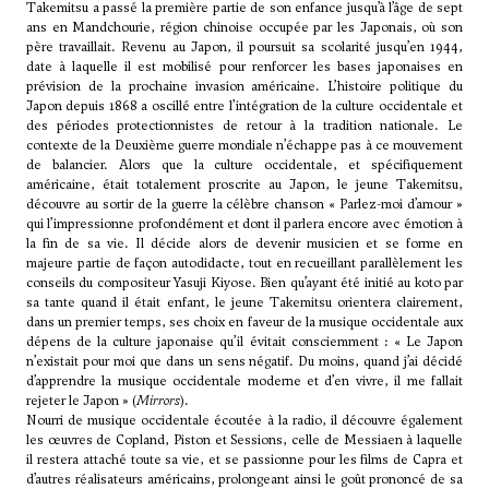
Takemitsu a passé la première partie de son enfance jusqu’à l’âge de sept
ans en Mandchourie, région chinoise occupée par les Japonais, où son
père travaillait. Revenu au Japon, il poursuit sa scolarité jusqu’en 1944,
date à laquelle il est mobilisé pour renforcer les bases japonaises en
prévision de la prochaine invasion américaine. L’histoire politique du
Japon depuis 1868 a oscillé entre l’intégration de la culture occidentale et
des périodes protectionnistes de retour à la tradition nationale. Le
contexte de la Deuxième guerre mondiale n’échappe pas à ce mouvement
de balancier. Alors que la culture occidentale, et spécifiquement
américaine, était totalement proscrite au Japon, le jeune Takemitsu,
découvre au sortir de la guerre la célèbre chanson « Parlez-moi d’amour »
qui l’impressionne profondément et dont il parlera encore avec émotion à
la fin de sa vie. Il décide alors de devenir musicien et se forme en
majeure partie de façon autodidacte, tout en recueillant parallèlement les
conseils du compositeur Yasuji Kiyose. Bien qu’ayant été initié au koto par
sa tante quand il était enfant, le jeune Takemitsu orientera clairement,
dans un premier temps, ses choix en faveur de la musique occidentale aux
dépens de la culture japonaise qu’il évitait consciemment : « Le Japon
n’existait pour moi que dans un sens négatif. Du moins, quand j’ai décidé
d’apprendre la musique occidentale moderne et d’en vivre, il me fallait
rejeter le Japon » (
Mirrors
).
Nourri de musique occidentale écoutée à la radio, il découvre également
les œuvres de
Copland
,
Piston
et
Sessions,
celle de
Messiaen
à laquelle
il restera attaché toute sa vie, et se passionne pour les films de Capra et
d’autres réalisateurs américains, prolongeant ainsi le goût prononcé de sa