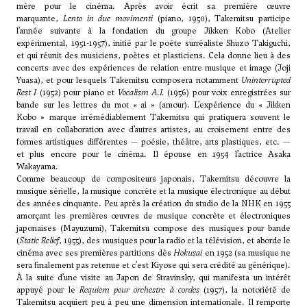
mère pour le cinéma. Après avoir écrit sa première œuvre
marquante,
Lento in due movimenti
(piano, 1950), Takemitsu participe
l’année suivante à la fondation du groupe Jikken Kobo (Atelier
expérimental, 1951-1957), initié par le poète surréaliste Shuzo Takiguchi,
et qui réunit des musiciens, poètes et plasticiens. Cela donne lieu à des
concerts avec des expériences de relation entre musique et image (Joji
Yuasa), et pour lesquels Takemitsu composera notamment
Uninterrupted
Rest I
(1952) pour piano et
Vocalism A.I.
(1956) pour voix enregistrées sur
bande sur les lettres du mot « ai » (amour). L’expérience du « Jikken
Kobo » marque irrémédiablement Takemitsu qui pratiquera souvent le
travail en collaboration avec d’autres artistes, au croisement entre des
formes artistiques différentes — poésie, théâtre, arts plastiques, etc. —
et plus encore pour le cinéma. Il épouse en 1954 l’actrice Asaka
Wakayama.
Comme beaucoup de compositeurs japonais, Takemitsu découvre la
musique sérielle, la musique concrète et la musique électronique au début
des années cinquante. Peu après la création du studio de la NHK en 1955
amorçant les premières œuvres de musique concrète et électroniques
japonaises (Mayuzumi), Takemitsu compose des musiques pour bande
(
Static Relief
, 1955), des musiques pour la radio et la télévision, et aborde le
cinéma avec ses premières partitions dès
Hokusai
en 1952 (sa musique ne
sera finalement pas retenue et c’est Kiyose qui sera crédité au générique).
À la suite d’une visite au Japon de
Stravinsky
, qui manifesta un intérêt
appuyé pour le
Requiem pour orchestre à cordes
(1957), la notoriété de
Takemitsu acquiert peu à peu une dimension internationale. Il remporte