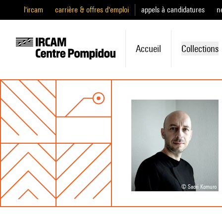
l'ircam
carrière & offres d'emploi
appels à candidatures
n
Accueil
Collections
© Saori Komuro