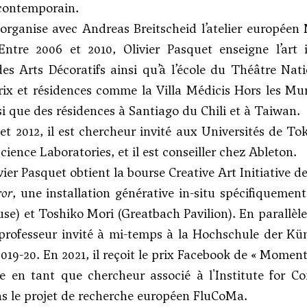
 contemporain.
 organise avec Andreas Breitscheid l’atelier europé
Entre 2006 et 2010, Olivier Pasquet enseigne l’art 
es Arts Décoratifs ainsi qu’à l’école du Théâtre Nati
rix et résidences comme la Villa Médicis Hors les M
si que des résidences à Santiago du Chili et à Taiwan.
et 2012, il est chercheur invité aux Universités de Tok
ience Laboratories, et il est conseiller chez Ableton.
vier Pasquet obtient la bourse Creative Art Initiative d
ror
, une installation générative in-situ spécifiqueme
se) et Toshiko Mori (Greatbach Pavilion). En parallèle,
t professeur invité à mi-temps à la Hochschule der Kün
2019-20. En 2021, il reçoit le prix Facebook de « Momen
que en tant que chercheur associé à l'Institute fo
ns le projet de recherche européen FluCoMa.