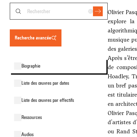
Olivier Pas
explore la
algorithmiq
recherche avancée
musique pur
des galerie
Après s’êtr
biographie
de composi
Hoadley,
T
liste des œuvres par dates
un bref pas
est titulai
liste des œuvres par effectifs
en architec
Olivier Pas
ressources
d'artistes 
ou
Rand St
audios