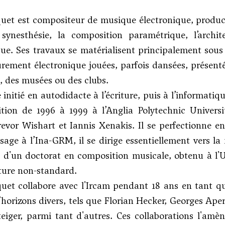
quet est compositeur de musique électronique, producteu
 synesthésie, la composition paramétrique, l’archi
ue. Ses travaux se matérialisent principalement sous 
ement électronique jouées, parfois dansées, présenté
s, des musées ou des clubs.
e initié en autodidacte à l’écriture, puis à l’informat
tion de 1996 à 1999 à l’Anglia Polytechnic Univers
revor Wishart
et
Iannis Xenakis
. Il se perfectionne e
sage à l’Ina-GRM, il se dirige essentiellement vers l
re d'un doctorat en composition musicale, obtenu à l'
ture non-standard.
quet collabore avec l'Ircam pendant 18 ans en tant q
d’horizons divers, tels que Florian Hecker,
Georges Aper
eiger
, parmi tant d'autres. Ces collaborations l'amène