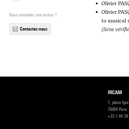
Olivier PA
Olivier PAS
Vous constatez une erreur ?
to musical 
(liens vérif
contactez-nous
IRCAM
1, place Igo
75004 Paris
+33 1 44 78