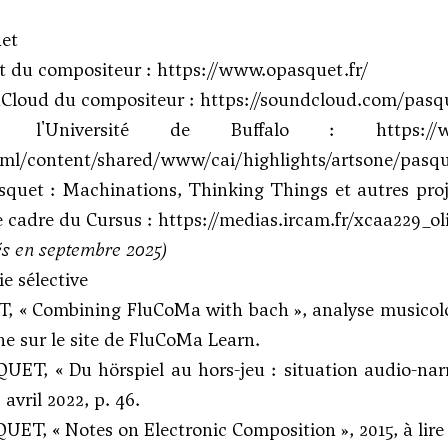
net
et du compositeur :
https://www.opasquet.fr/
Cloud du compositeur :
https://soundcloud.com/pasq
e l'Université de Buffalo :
https://
tml/content/shared/www/cai/highlights/artsone/pasqu
asquet : Machinations, Thinking Things et autres proj
e cadre du Cursus :
https://medias.ircam.fr/xcaa229_ol
iés en septembre 2025)
e sélective
 « Combining FluCoMa with bach », analyse musicolog
gne sur le site de
FluCoMa Learn
.
QUET, « Du hörspiel au hors-jeu : situation audio-nar
avril 2022, p. 46.
QUET, « Notes on Electronic Composition », 2015,
à lire