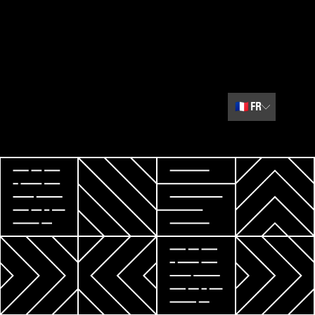
🇫🇷
FR