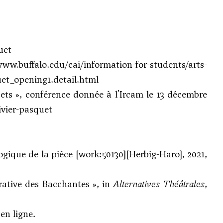
uet
www.buffalo.edu/cai/information-for-students/arts-
et_opening1.detail.html
ets », conférence donnée à l'Ircam le 13 décembre
ivier-pasquet
ique de la pièce [work:50130][Herbig-Haro], 2021,
rative des Bacchantes », in
Alternatives Théâtrales
,
 en ligne
.