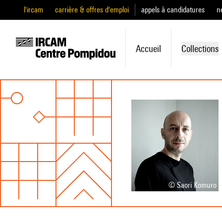
l'ircam
carrière & offres d'emploi
appels à candidatures
n
Accueil
Collections
© Saori Komuro