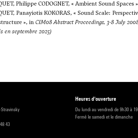
SQUET, Philippe CODOGNET, « Ambient Sound Spaces »
QUET, Panayiotis KOKORAS, « Sound Scale: Perspectives
structure », in
CIM08 Abstract Proceedings, 3-8 July 200
iés en septembre 2025)
heures d'ouverture
r-Stravinsky
Du lundi au vendredi de 9h30 à 1
Fermé le samedi et le dimanche
 48 43