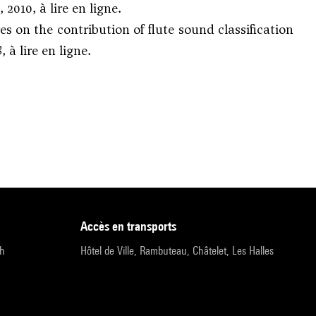
, 2010,
à lire en ligne
.
 on the contribution of flute sound classification
8
,
à lire en ligne
.
accès en transports
9h
Hôtel de Ville, Rambuteau, Châtelet, Les Halles