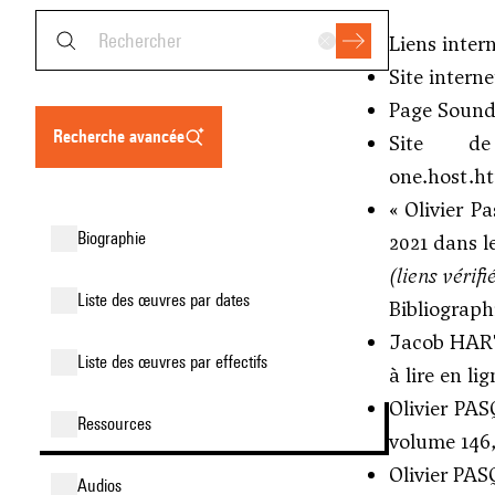
Liens inter
Site intern
Page Sound
recherche avancée
Site d
one.host.h
« Olivier P
biographie
2021 dans l
(liens vérif
liste des œuvres par dates
Bibliographi
Jacob HART,
liste des œuvres par effectifs
à lire en li
Olivier PAS
ressources
volume 146, 
Olivier PAS
audios