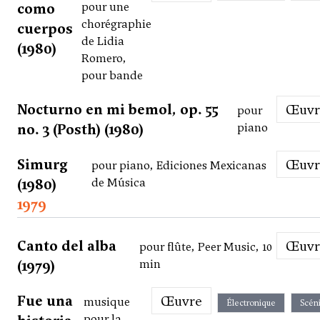
como
pour une
chorégraphie
cuerpos
de Lidia
(1980)
Romero,
pour bande
Nocturno en mi bemol, op. 55
Œuv
pour
no. 3 (Posth) (1980)
piano
Simurg
Œuv
pour piano, Ediciones Mexicanas
(1980)
de Música
1979
Canto del alba
Œuv
pour flûte, Peer Music, 10
(1979)
min
Fue una
Œuvre
musique
Électronique
Scén
pour la