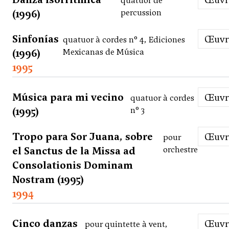
quatuor de
(1996)
percussion
Sinfonías
Œuv
quatuor à cordes n° 4, Ediciones
(1996)
Mexicanas de Música
1995
Música para mi vecino
Œuv
quatuor à cordes
(1995)
n° 3
Tropo para Sor Juana, sobre
Œuv
pour
el Sanctus de la Missa ad
orchestre
Consolationis Dominam
Nostram (1995)
1994
Cinco danzas
Œuv
pour quintette à vent,