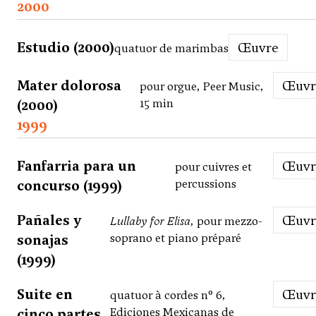
2000
Estudio (2000)
Œuvre
quatuor de marimbas
Mater dolorosa
Œuv
pour orgue, Peer Music,
(2000)
15 min
1999
Fanfarria para un
Œuv
pour cuivres et
concurso (1999)
percussions
Pañales y
Œuv
Lullaby for Elisa
, pour mezzo-
sonajas
soprano et piano préparé
(1999)
Suite en
Œuv
quatuor à cordes n° 6,
cinco partes
Ediciones Mexicanas de