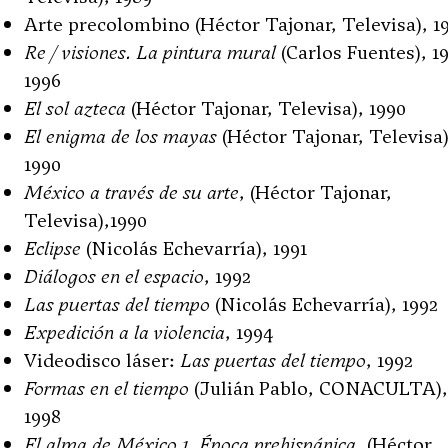
Arte precolombino (Héctor Tajonar, Televisa), 1
Re / visiones. La pintura mural
(Carlos Fuentes), 1
1996
El sol azteca
(Héctor Tajonar, Televisa), 1990
El enigma de los mayas
(Héctor Tajonar, Televisa)
1990
México a través de su arte
, (Héctor Tajonar,
Televisa),1990
Eclipse
(Nicolás Echevarría), 1991
Diálogos en el espacio
, 1992
Las puertas del tiempo
(Nicolás Echevarría), 1992
Expedición a la violencia
, 1994
Videodisco láser:
Las puertas del tiempo
, 1992
Formas en el tiempo
(Julián Pablo, CONACULTA),
1998
El alma de México 1. Época prehispánica
, (Héctor