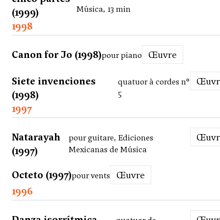
Música, 13 min
(1999)
1998
Canon for Jo (1998)
Œuvre
pour piano
Siete invenciones
Œuv
quatuor à cordes n°
(1998)
5
1997
Natarayah
Œuv
pour guitare, Ediciones
(1997)
Mexicanas de Música
Octeto (1997)
Œuvre
pour vents
1996
Danza isorrítmica
Œuv