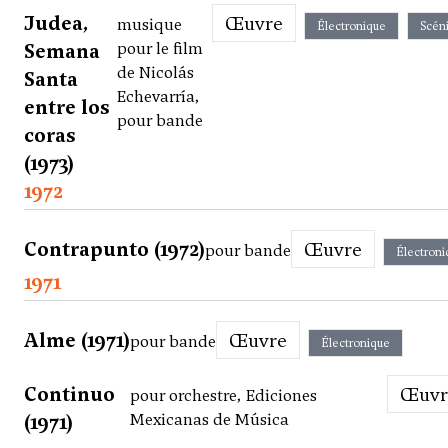
Judea,
Œuvre
musique
Électronique
Scén
Semana
pour le film
de Nicolás
Santa
Echevarría,
entre los
pour bande
coras
(1973)
1972
Contrapunto (1972)
Œuvre
pour bande
Électroni
1971
Alme (1971)
Œuvre
pour bande
Électronique
Continuo
Œuv
pour orchestre, Ediciones
(1971)
Mexicanas de Música