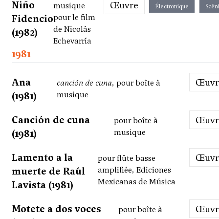
Niño
Œuvre
musique
Électronique
Scén
Fidencio
pour le film
de Nicolás
(1982)
Echevarría
1981
Ana
Œuv
canción de cuna
, pour boîte à
(1981)
musique
Canción de cuna
Œuv
pour boîte à
(1981)
musique
Lamento a la
Œuv
pour flûte basse
muerte de Raúl
amplifiée, Ediciones
Mexicanas de Música
Lavista (1981)
Motete a dos voces
Œuv
pour boîte à