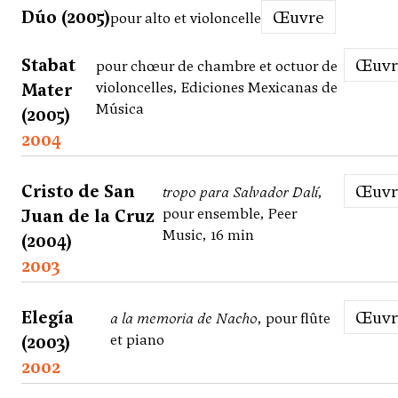
Dúo (2005)
Œuvre
pour alto et violoncelle
Stabat
Œuv
pour chœur de chambre et octuor de
Mater
violoncelles, Ediciones Mexicanas de
Música
(2005)
2004
Cristo de San
Œuv
tropo para Salvador Dalí
,
Juan de la Cruz
pour ensemble, Peer
Music, 16 min
(2004)
2003
Elegía
Œuv
a la memoria de Nacho
, pour flûte
(2003)
et piano
2002