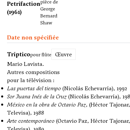
pièce de
Petrifaction
George
(1961)
Bernard
Shaw
Date non spécifiée
Tríptico
Œuvre
pour flûte
Mario Lavista.
Autres compositions
pour la télévision :
Las puertas del tiempo
(Nicolás Echevarría), 1992
Sor Juana Inés de la Cruz
(Nicolás Echevarría), 19
México en la obra de Octavio Paz
, (Héctor Tajonar
Televisa), 1988
Arte contemporáneo
(Octavio Paz, Héctor Tajonar
Televisa), 1989