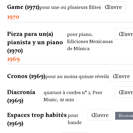
Game (1971)
Œuvre
pour une ou plusieurs flûtes
1970
Pieza para un(a)
Œuv
pour piano,
pianista y un piano
Ediciones Mexicanas
de Música
(1970)
1969
Cronos (1969)
Œuvre
pour au moins quinze réveils
Diacronía
Œuv
quatuor à cordes n° 1, Peer
(1969)
Music, 20 min
Espaces trop habités
Œuvre
pour
Électron
(1969)
bande