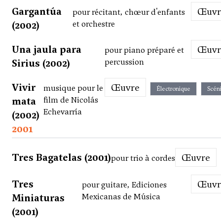
Gargantúa
Œuv
pour récitant, chœur d'enfants
(2002)
et orchestre
Una jaula para
Œuv
pour piano préparé et
Sirius (2002)
percussion
Vivir
Œuvre
musique pour le
Électronique
Scén
mata
film de Nicolás
Echevarría
(2002)
2001
Tres Bagatelas (2001)
Œuvre
pour trio à cordes
Tres
Œuv
pour guitare, Ediciones
Miniaturas
Mexicanas de Música
(2001)