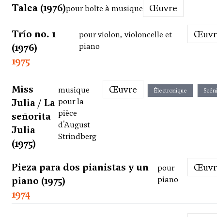
Talea (1976)
Œuvre
pour boîte à musique
Trío no. 1
Œuv
pour violon, violoncelle et
(1976)
piano
1975
Miss
Œuvre
musique
Électronique
Scén
Julia / La
pour la
pièce
señorita
d'August
Julia
Strindberg
(1975)
Pieza para dos pianistas y un
Œuv
pour
piano (1975)
piano
1974