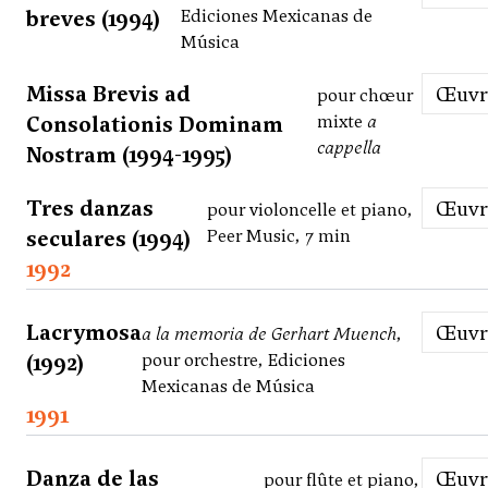
breves (1994)
Ediciones Mexicanas de
Música
Missa Brevis ad
Œuv
pour chœur
Consolationis Dominam
mixte
a
cappella
Nostram (1994-1995)
Tres danzas
Œuv
pour violoncelle et piano,
seculares (1994)
Peer Music, 7 min
1992
Lacrymosa
Œuv
a la memoria de Gerhart Muench
,
(1992)
pour orchestre, Ediciones
Mexicanas de Música
1991
Danza de las
Œuv
pour flûte et piano,