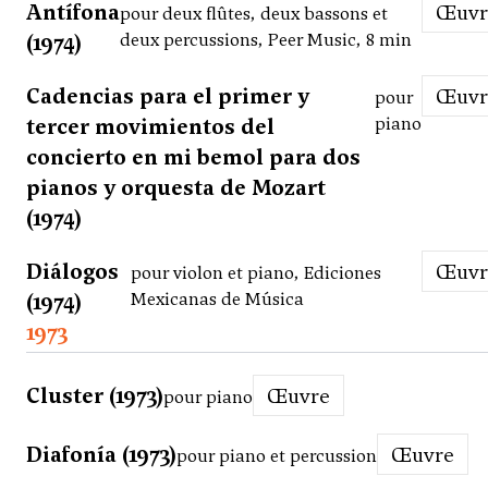
Antífona
Œuv
pour deux flûtes, deux bassons et
(1974)
deux percussions, Peer Music, 8 min
Cadencias para el primer y
Œuv
pour
tercer movimientos del
piano
concierto en mi bemol para dos
pianos y orquesta de Mozart
(1974)
Diálogos
Œuv
pour violon et piano, Ediciones
(1974)
Mexicanas de Música
1973
Cluster (1973)
Œuvre
pour piano
Diafonía (1973)
Œuvre
pour piano et percussion