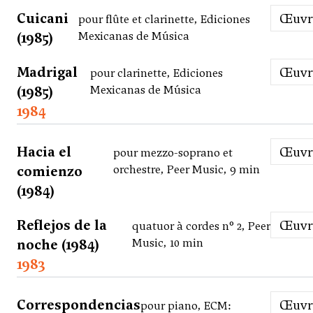
Cuicani
Œuv
pour flûte et clarinette, Ediciones
(1985)
Mexicanas de Música
Madrigal
Œuv
pour clarinette, Ediciones
(1985)
Mexicanas de Música
1984
Hacia el
Œuv
pour mezzo-soprano et
comienzo
orchestre, Peer Music, 9 min
(1984)
Reflejos de la
Œuv
quatuor à cordes n° 2, Peer
noche (1984)
Music, 10 min
1983
Correspondencias
Œuv
pour piano, ECM: