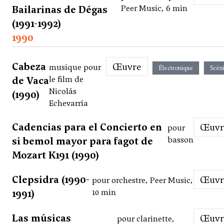
Bailarinas de Dégas
Peer Music, 6 min
(1991-1992)
1990
Cabeza
Œuvre
musique pour
Électronique
Scén
de Vaca
le film de
Nicolás
(1990)
Echevarría
Cadencias para el Concierto en
Œuv
pour
si bemol mayor para fagot de
basson
Mozart K191 (1990)
Clepsidra (1990-
Œuv
pour orchestre, Peer Music,
1991)
10 min
Las músicas
Œuv
pour clarinette,