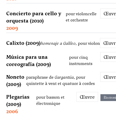
Concierto para cello y
Œuv
pour violoncelle
orquesta (2010)
et orchestre
2009
Calixto (2009)
Œuv
homenaje a Galileo
, pour violon
Música para una
Œuv
pour cinq
coreografía (2009)
instruments
Noneto
Œuv
paraphrase de
Gargantúa
, pour
(2009)
quintette à vent et quatuor à cordes
Plegarias
Œuvre
pour basson et
Électron
(2009)
électronique
2006