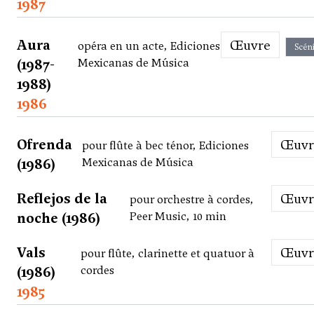
1987
Aura
Œuvre
opéra en un acte, Ediciones
Scén
(1987-
Mexicanas de Música
1988)
1986
Ofrenda
Œuv
pour flûte à bec ténor, Ediciones
(1986)
Mexicanas de Música
Reflejos de la
Œuv
pour orchestre à cordes,
noche (1986)
Peer Music, 10 min
Vals
Œuv
pour flûte, clarinette et quatuor à
(1986)
cordes
1985