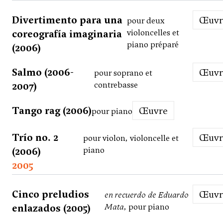
Divertimento para una
Œuv
pour deux
coreografía imaginaria
violoncelles et
piano préparé
(2006)
Salmo (2006-
Œuv
pour soprano et
2007)
contrebasse
Tango rag (2006)
Œuvre
pour piano
Trío no. 2
Œuv
pour violon, violoncelle et
(2006)
piano
2005
Cinco preludios
Œuv
en recuerdo de Eduardo
enlazados (2005)
Mata
, pour piano