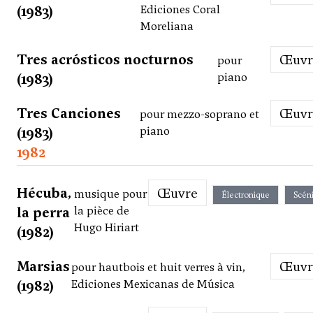
(1983)
Ediciones Coral
Moreliana
Tres acrósticos nocturnos
Œuv
pour
(1983)
piano
Tres Canciones
Œuv
pour mezzo-soprano et
(1983)
piano
1982
Hécuba,
Œuvre
musique pour
Électronique
Scén
la perra
la pièce de
Hugo Hiriart
(1982)
Marsias
Œuv
pour hautbois et huit verres à vin,
(1982)
Ediciones Mexicanas de Música