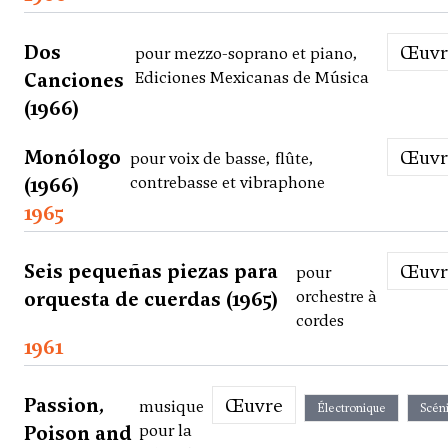
Dos
Œuv
pour mezzo-soprano et piano,
Canciones
Ediciones Mexicanas de Música
(1966)
Monólogo
Œuv
pour voix de basse, flûte,
(1966)
contrebasse et vibraphone
1965
Seis pequeñas piezas para
Œuv
pour
orquesta de cuerdas (1965)
orchestre à
cordes
1961
Passion,
Œuvre
musique
Électronique
Scén
Poison and
pour la