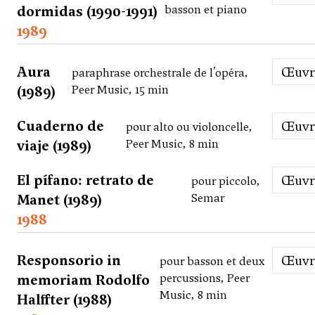
dormidas (1990-1991)
basson et piano
1989
Aura
Œuv
paraphrase orchestrale de l'opéra,
(1989)
Peer Music, 15 min
Cuaderno de
Œuv
pour alto ou violoncelle,
viaje (1989)
Peer Music, 8 min
El pífano: retrato de
Œuv
pour piccolo,
Manet (1989)
Semar
1988
Responsorio in
Œuv
pour basson et deux
memoriam Rodolfo
percussions, Peer
Music, 8 min
Halffter (1988)