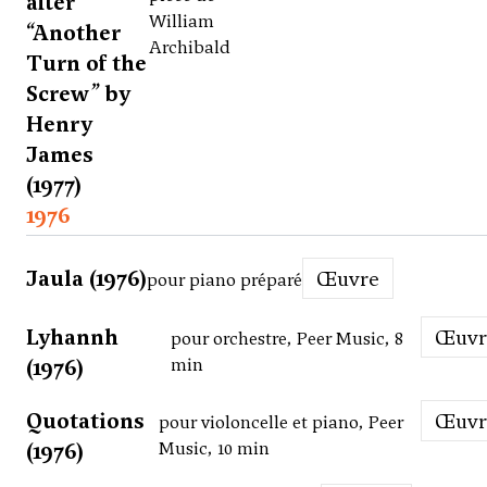
after
William
“Another
Archibald
Turn of the
Screw” by
Henry
James
(1977)
1976
Jaula (1976)
Œuvre
pour piano préparé
Lyhannh
Œuv
pour orchestre, Peer Music, 8
(1976)
min
Quotations
Œuv
pour violoncelle et piano, Peer
(1976)
Music, 10 min