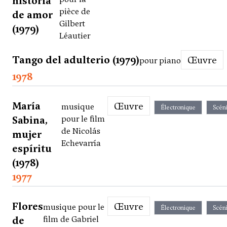
historia
pièce de
de amor
Gilbert
(1979)
Léautier
Tango del adulterio (1979)
Œuvre
pour piano
1978
María
Œuvre
musique
Électronique
Scén
Sabina,
pour le film
de Nicolás
mujer
Echevarría
espíritu
(1978)
1977
Flores
Œuvre
musique pour le
Électronique
Scén
de
film de Gabriel