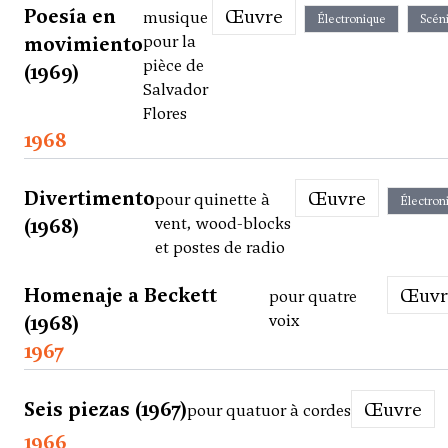
Poesía en
Œuvre
musique
Électronique
Scén
movimiento
pour la
pièce de
(1969)
Salvador
Flores
1968
Divertimento
Œuvre
pour quinette à
Électron
(1968)
vent, wood-blocks
et postes de radio
Homenaje a Beckett
Œuv
pour quatre
(1968)
voix
1967
Seis piezas (1967)
Œuvre
pour quatuor à cordes
1966