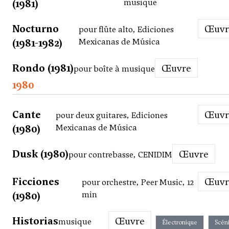
(1981)
musique
Nocturno
Œuv
pour flûte alto, Ediciones
(1981-1982)
Mexicanas de Música
Rondo (1981)
Œuvre
pour boîte à musique
1980
Cante
Œuv
pour deux guitares, Ediciones
(1980)
Mexicanas de Música
Dusk (1980)
Œuvre
pour contrebasse, CENIDIM
Ficciones
Œuv
pour orchestre, Peer Music, 12
(1980)
min
Historias
Œuvre
musique
Électronique
Scén