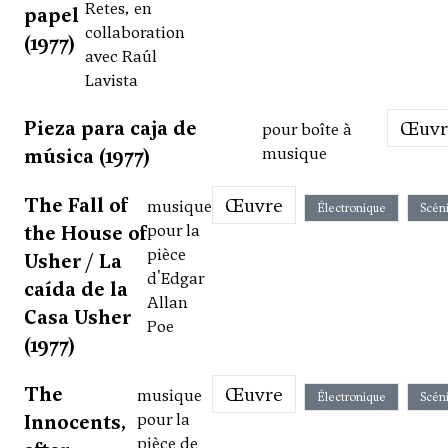
Retes, en
papel
collaboration
(1977)
avec Raúl
Lavista
Pieza para caja de
Œuv
pour boîte à
música (1977)
musique
The Fall of
Œuvre
musique
Électronique
Scén
the House of
pour la
pièce
Usher / La
d'Edgar
caída de la
Allan
Casa Usher
Poe
(1977)
The
Œuvre
musique
Électronique
Scén
Innocents,
pour la
pièce de