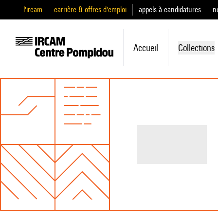
l'ircam
carrière & offres d'emploi
appels à candidatures
n
Accueil
Collections