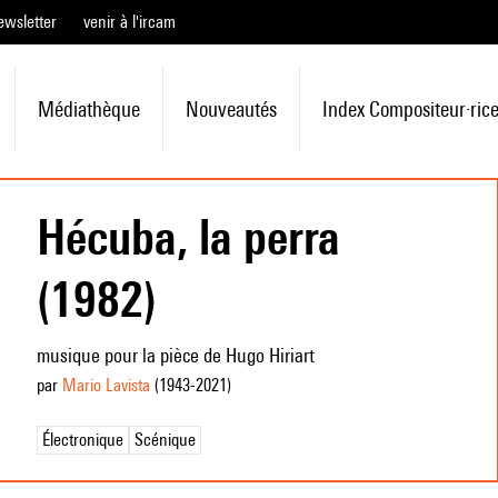
ewsletter
venir à l'ircam
Médiathèque
Nouveautés
Index Compositeur·ric
Hécuba, la perra
(1982)
musique pour la pièce de Hugo Hiriart
par
Mario Lavista
(1943
-2021
)
Électronique
Scénique