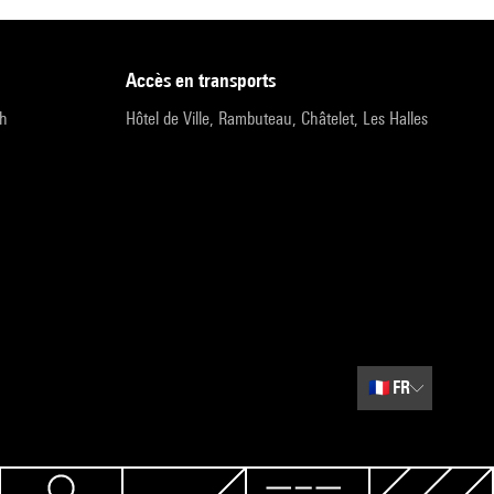
accès en transports
9h
Hôtel de Ville, Rambuteau, Châtelet, Les Halles
🇫🇷
FR