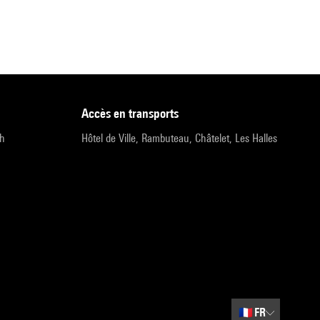
accès en transports
9h
Hôtel de Ville, Rambuteau, Châtelet, Les Halles
🇫🇷
FR