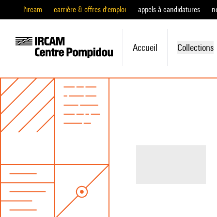
l'ircam
carrière & offres d'emploi
appels à candidatures
n
Accueil
Collections