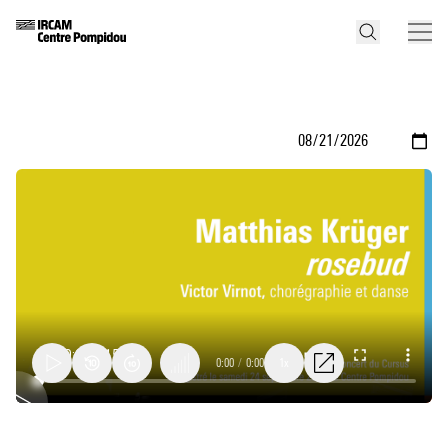
0:00
/
0:00
1x
rosebud