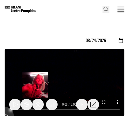
0:00
/
0:00
1x
BOX