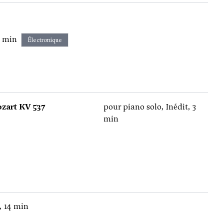
0 min
Électronique
zart KV 537
pour piano solo, Inédit, 3
min
t, 14 min