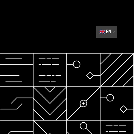
🇬🇧
EN