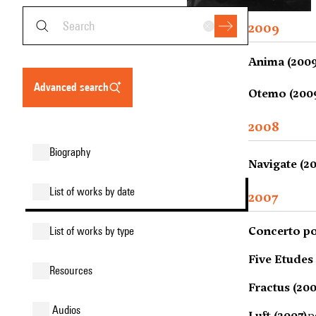
2009
Anima (2009
advanced search
Otemo (200
2008
biography
Navigate (2
list of works by date
2007
Concerto po
list of works by type
Five Etudes
resources
Fractus (20
audios
Luft (2007)
p