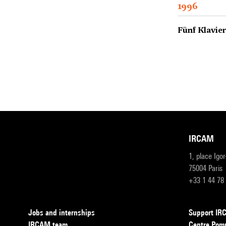
1996
Fünf Klavier
IRCAM
1, place Igo
75004 Paris
+33 1 44 78
Jobs and internships
Support I
IRCAM team
Centre Pom