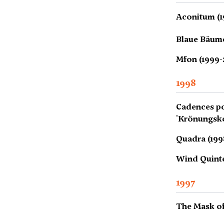
Aconitum (1
Blaue Bäume
Mfon (1999-
1998
Cadences po
'Krönungsko
Quadra (199
Wind Quinte
1997
The Mask of