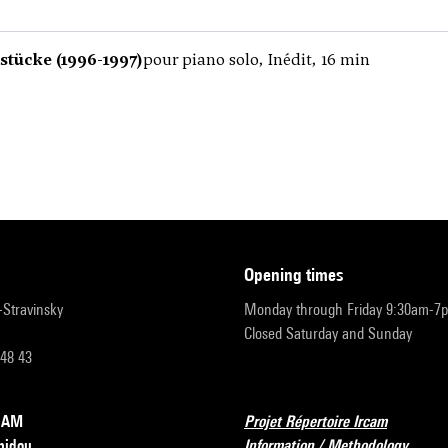
stücke (1996-1997)
pour piano solo, Inédit, 16 min
opening times
r-Stravinsky
Monday through Friday 9:30am-7
Closed Saturday and Sunday
 48 43
RCAM
Projet Répertoire Ircam
pidou
Information / Methodology