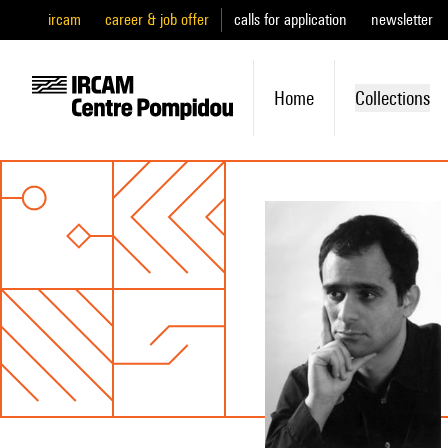
ircam
career & job offer
calls for application
newsletter
Home
Collections