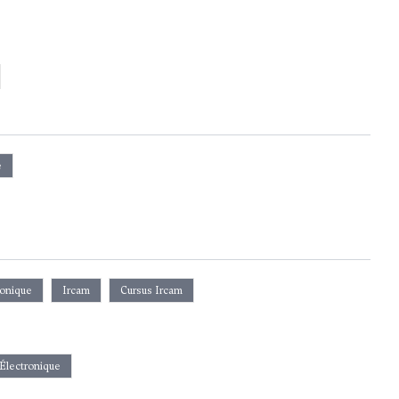
e
ronique
Ircam
Cursus Ircam
Électronique