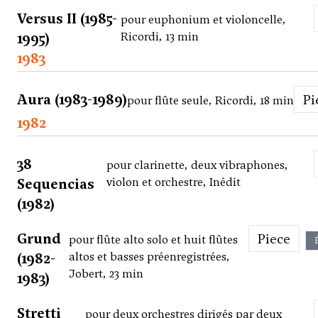
Versus II (1985-
pour euphonium et violoncelle,
1995)
Ricordi, 13 min
1983
Aura (1983-1989)
P
pour flûte seule, Ricordi, 18 min
1982
38
pour clarinette, deux vibraphones,
Sequencias
violon et orchestre, Inédit
(1982)
Grund
Piece
pour flûte alto solo et huit flûtes
(1982-
altos et basses préenregistrées,
Jobert, 23 min
1983)
Stretti
pour deux orchestres dirigés par deux