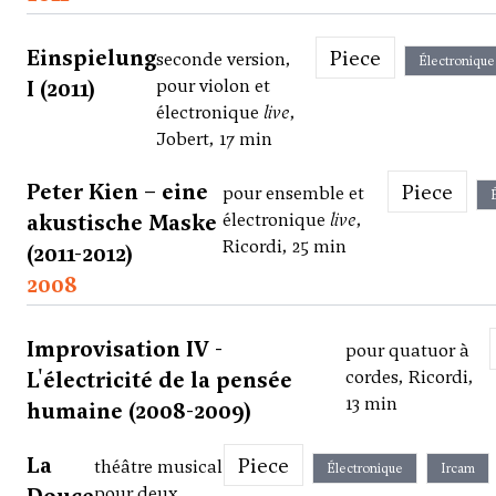
Einspielung
Piece
seconde version,
Électronique
I (2011)
pour violon et
électronique
live
,
Jobert, 17 min
Peter Kien – eine
Piece
pour ensemble et
akustische Maske
électronique
live
,
Ricordi, 25 min
(2011-2012)
2008
Improvisation IV -
pour quatuor à
L'électricité de la pensée
cordes, Ricordi,
13 min
humaine (2008-2009)
La
Piece
théâtre musical
Électronique
Ircam
pour deux