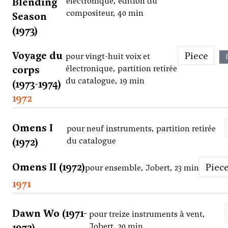
Blending
électronique, édition du
compositeur, 40 min
Season
(1973)
Voyage du
Piece
pour vingt-huit voix et
corps
électronique, partition retirée
du catalogue, 19 min
(1973-1974)
1972
Omens I
pour neuf instruments, partition retirée
(1972)
du catalogue
Omens II (1972)
Piec
pour ensemble, Jobert, 23 min
1971
Dawn Wo (1971-
pour treize instruments à vent,
1972)
Jobert, 20 min