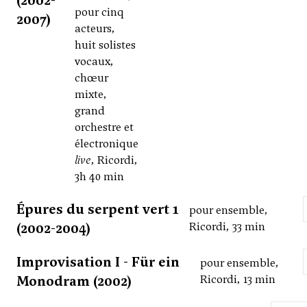
(2002-
pour cinq
2007)
acteurs,
huit solistes
vocaux,
chœur
mixte,
grand
orchestre et
électronique
live
, Ricordi,
3h 40 min
Épures du serpent vert 1
pour ensemble,
(2002-2004)
Ricordi, 33 min
Improvisation I - Für ein
pour ensemble,
Monodram (2002)
Ricordi, 13 min