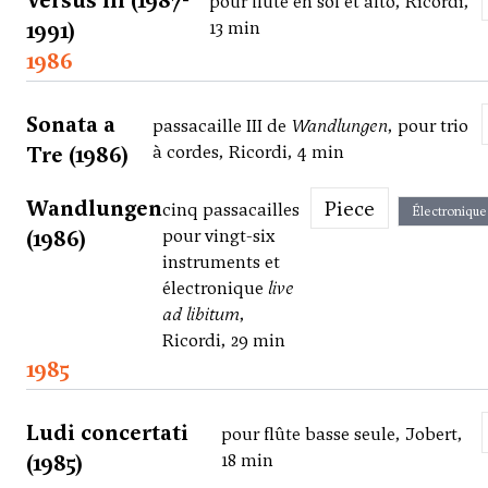
Versus III (1987-
pour flûte en sol et alto, Ricordi,
1991)
13 min
1986
Sonata a
passacaille III de
Wandlungen
, pour trio
Tre (1986)
à cordes, Ricordi, 4 min
Wandlungen
Piece
cinq passacailles
Électronique
(1986)
pour vingt-six
instruments et
électronique
live
ad libitum
,
Ricordi, 29 min
1985
Ludi concertati
pour flûte basse seule, Jobert,
(1985)
18 min