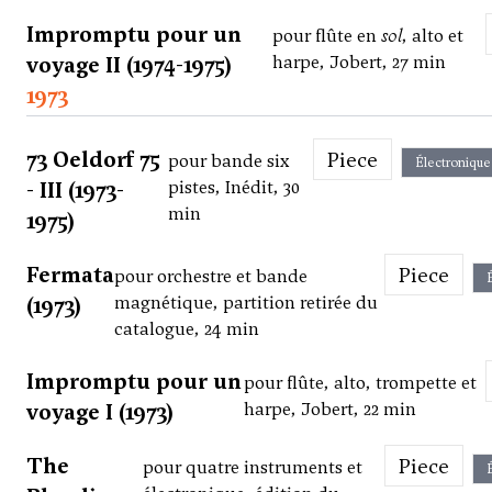
Impromptu pour un
pour flûte en
sol
, alto et
voyage II (1974-1975)
harpe, Jobert, 27 min
1973
73 Oeldorf 75
Piece
pour bande six
Électronique
- III (1973-
pistes, Inédit, 30
min
1975)
Fermata
Piece
pour orchestre et bande
(1973)
magnétique, partition retirée du
catalogue, 24 min
Impromptu pour un
pour flûte, alto, trompette et
voyage I (1973)
harpe, Jobert, 22 min
The
Piece
pour quatre instruments et