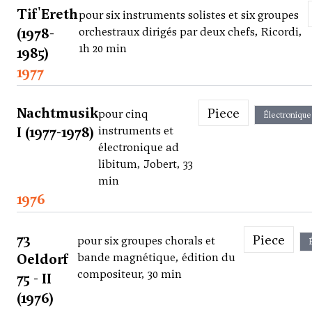
Tif'Ereth
pour six instruments solistes et six groupes
(1978-
orchestraux dirigés par deux chefs, Ricordi,
1h 20 min
1985)
1977
Nachtmusik
Piece
pour cinq
Électronique
I (1977-1978)
instruments et
électronique ad
libitum, Jobert, 33
min
1976
73
Piece
pour six groupes chorals et
Oeldorf
bande magnétique, édition du
compositeur, 30 min
75 - II
(1976)