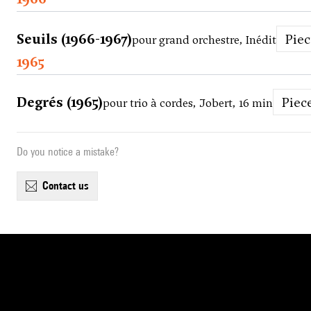
Seuils (1966-1967)
Pie
pour grand orchestre, Inédit
1965
Degrés (1965)
Piec
pour trio à cordes, Jobert, 16 min
Do you notice a mistake?
contact us