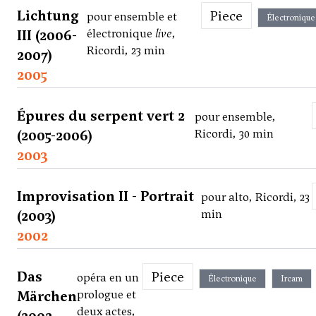
Lichtung
Piece
pour ensemble et
Électronique
III (2006-
électronique
live
,
Ricordi, 23 min
2007)
2005
Épures du serpent vert 2
pour ensemble,
(2005-2006)
Ricordi, 30 min
2003
Improvisation II - Portrait
pour alto, Ricordi, 23
(2003)
min
2002
Das
Piece
opéra en un
Électronique
Ircam
Märchen
prologue et
deux actes,