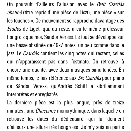
On poursuit d’ailleurs l’allusion avec le
Petit Czardás
obstiné
(titre repris d’une pièce de Liszt), une pièce « sur
les touches ». Ce mouvement se rapproche davantage des
Études
de
Ligeti
qui, au reste, a eu le même professeur
hongrois que moi,
Sándor Veress
. Le tout se développe sur
une basse obstinée de 49x7 notes, un peu comme dans le
jazz. Le
Czardás
contient les cinq notes qui restent, celles
qui n’apparaissent pas dans l’ostinato. On retrouve là
encore une dualité, avec deux musiques simultanées. En
même temps, je fais référence aux
Six Czardás
pour piano
de Sándor Veress, qu’András Schiff a sibrillamment
interprétés et enregistrés.
La dernière pièce est la plus longue, près de treize
minutes : une
Chaconne
monorythmique, dans laquelle on
retrouve les dates du dédicataire, qui lui donnent
d’ailleurs une allure très hongroise. Je m’y suis en partie