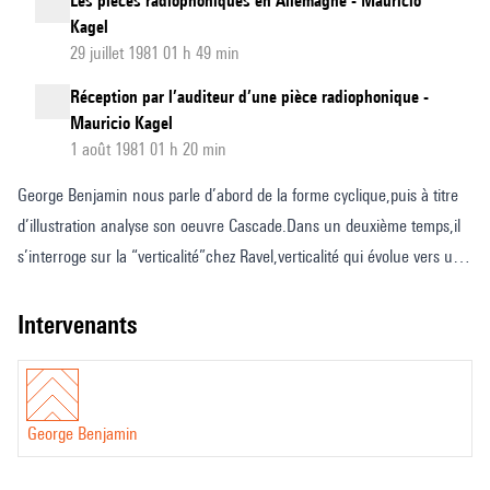
Les pièces radiophoniques en Allemagne - Mauricio
Kagel
29 juillet 1981 01 h 49 min
Réception par l’auditeur d’une pièce radiophonique -
Mauricio Kagel
1 août 1981 01 h 20 min
George Benjamin nous parle d’abord de la forme cyclique,puis à titre
d’illustration analyse son oeuvre Cascade.Dans un deuxième temps,il
s’interroge sur la “verticalité”chez Ravel,verticalité qui évolue vers une
musique plus linéaire dans les dernières oeuvres comme Les
Chansons Madécasses qu’il analyse ensuite en détail.
intervenants
George Benjamin