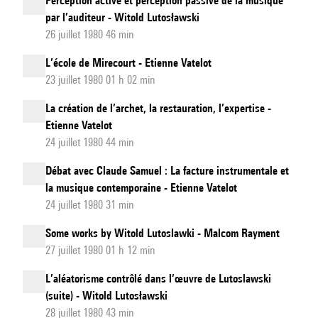
Perception active et perception passive de la musique
par l’auditeur - Witold Lutosławski
26 juillet 1980 46 min
L’école de Mirecourt - Etienne Vatelot
23 juillet 1980 01 h 02 min
La création de l’archet, la restauration, l’expertise -
Etienne Vatelot
24 juillet 1980 44 min
Débat avec Claude Samuel : La facture instrumentale et
la musique contemporaine - Etienne Vatelot
24 juillet 1980 31 min
Some works by Witold Lutoslawki - Malcom Rayment
27 juillet 1980 01 h 12 min
L’aléatorisme contrôlé dans l’œuvre de Lutoslawski
(suite) - Witold Lutosławski
28 juillet 1980 43 min