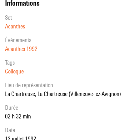
informations
set
Acanthes
évènements
Acanthes 1992
Tags
Colloque
Lieu de représentation
La Chartreuse, La Chartreuse (Villeneuve-lez-Avignon)
durée
02 h 32 min
date
12 juillet 1992