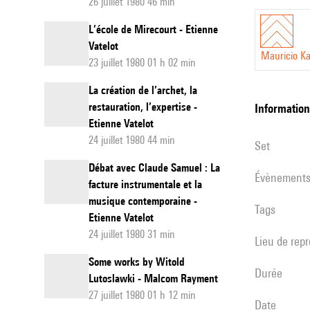
26 juillet 1980 46 min
L’école de Mirecourt - Etienne
Vatelot
Mauricio Ka
23 juillet 1980 01 h 02 min
La création de l’archet, la
restauration, l’expertise -
informatio
Etienne Vatelot
24 juillet 1980 44 min
set
Débat avec Claude Samuel : La
évènement
facture instrumentale et la
musique contemporaine -
Tags
Etienne Vatelot
24 juillet 1980 31 min
Lieu de rep
Some works by Witold
durée
Lutoslawki - Malcom Rayment
27 juillet 1980 01 h 12 min
date