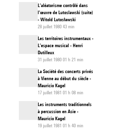
L’aléatorisme contrôlé dans
l’œuvre de Lutoslawski (suite)
- Witold Lutosławski
28 juillet 1980 43 min
Les territoires instrumentaux -
L’espace musical - Henri
Dutilleux
31 juillet 1980 01 h 21 min
La Société des concerts privés
à Vienne au début du siècle -
Mauricio Kagel
17 juillet 1981 01 h 08 min
Les instruments traditionnels
à percussion en Asie -
Mauricio Kagel
19 juillet 1981 01 h 40 min