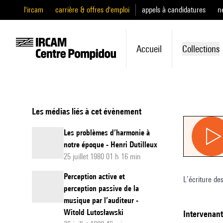
l'ircam
carrière & offres d'emploi
appels à candidatures
n
Accueil
Collections
Les médias liés à cet évènement
Les problèmes d’harmonie à
notre époque - Henri Dutilleux
25 juillet 1980 01 h 16 min
Perception active et
L’écriture de
perception passive de la
musique par l’auditeur -
Witold Lutosławski
intervenan