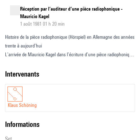
Réception par l’auditeur d’une pièce radiophonique -
Mauricio Kagel
1 août 1981 01 h 20 min
Histoire de la pièce radiophonique (Hörspiel) en Allemagne des années
trente à aujourd’hui
L’arrivée de Mauricio Kagel dans l’écriture d’une pièce radiophonique
en 1969
Extraits musicaux
intervenants
Klaus Schöning
informations
set