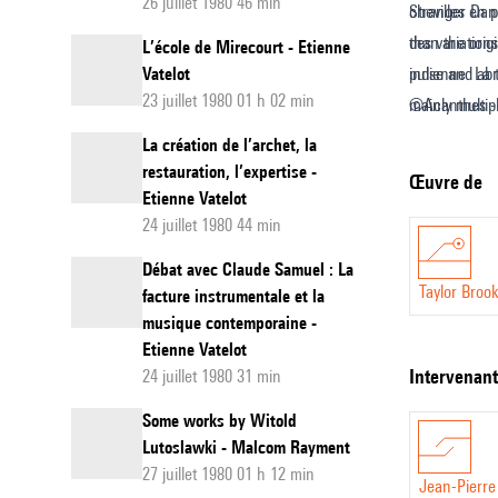
26 juillet 1980 46 min
chevilles en 
Stranger Danc
des variation
than the orig
L’école de Mirecourt - Etienne
Vatelot
indienne. La 
pulse and abr
23 juillet 1980 01 h 02 min
mainly multip
©Acanthes - 
is loosely ba
La création de l’archet, la
sections, giv
restauration, l’expertise -
Œuvre de
Etienne Vatelot
24 juillet 1980 44 min
Débat avec Claude Samuel : La
Taylor Broo
facture instrumentale et la
musique contemporaine -
Etienne Vatelot
intervenan
24 juillet 1980 31 min
Some works by Witold
Lutoslawki - Malcom Rayment
27 juillet 1980 01 h 12 min
Jean-Pierre