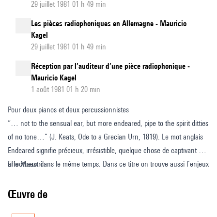
29 juillet 1981 01 h 49 min
Les pièces radiophoniques en Allemagne - Mauricio
Kagel
29 juillet 1981 01 h 49 min
Réception par l’auditeur d’une pièce radiophonique -
Mauricio Kagel
1 août 1981 01 h 20 min
Pour deux pianos et deux percussionnistes
“… not to the sensual ear, but more endeared, pipe to the spirit ditties
of no tone…” (J. Keats, Ode to a Grecian Urn, 1819). Le mot anglais
Endeared signifie précieux, irrésistible, quelque chose de captivant et
affectueux dans le même temps. Dans ce titre on trouve aussi l’enjeux
Eric Maestri
de ce morceau : regarder la composition au contraire. L’idée c’est que
cet ensemble d’adjectifs ne soit pas un effect d’un discours musical
Œuvre de
autonome, mais plutôt sa véritable origine : un objet n’est pas beaux