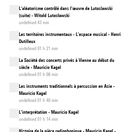
L’aléatorisme contrôlé dans l’œuvre de Lutoslawski
(suite) - Witold Lutosławski
undefined 43 min
Les territoires instrumentaux - L’espace musical - Henri
Dutilleux
undefined 01 h 21 min
La Société des concerts privés à Vienne au début du
siècle - Mauricio Kagel
undefined 01 h 08 min
Les instruments traditionnels à percussion en Asie -
Mauricio Kagel
undefined 01 h 40 min
L’interprétation - Mauricio Kagel
undefined 01 h 14 min
Histoire de la pièce radiophonique - Mauricio Kagel -