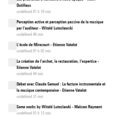
Dutilleux
undefined 01 h 16 min
Perception active et perception passive de la musique
par l’auditeur - Witold Lutosławski
undefined 46 min
L’école de Mirecourt - Etienne Vatelot
undefined 01 h 02 min
La création de l’archet, la restauration, l’expertise -
Etienne Vatelot
undefined 44 min
Débat avec Claude Samuel : La facture instrumentale et
la musique contemporaine - Etienne Vatelot
undefined 31 min
Some works by Witold Lutoslawki - Malcom Rayment
undefined 01 h 12 min