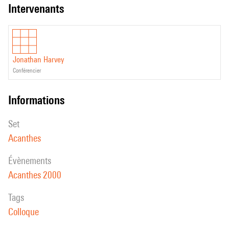
création le 30 novembre 1980, Festival de Lille
intervenants
Réalisée à l'Ircam - RIM (Realisateur(s) en Informatique Musicale) :
Stanley Haynes
Jonathan Harvey
conférencier
informations
set
Acanthes
évènements
Acanthes 2000
Tags
Colloque