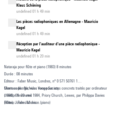
Klaus Schöning
undefined 01 h 49 min
Les pièces radiophoniques en Allemagne - Mauricio
Kagel
undefined 01 h 49 min
Réception par l’auditeur d’une pièce radiophonique -
Mauricio Kagel
undefined 01 h 20 min
Nataraja pour flûte et piano (1983) 8 minutes
Durée : 08 minutes
Editeur : Faber Music, Londres, nº 0 571 50761 1
Commande : Nicholas Yonge Society
Mortuos plango, vivos voco pour sons concrets traités par ordinateur
création le 20 avril 1984, Priory Church, Lewes, par Philippa Davies
(1980), 09 minutes
(flûte), Julian Jacobson (piano)
Editeur : Faber Music
Commande : Ircam