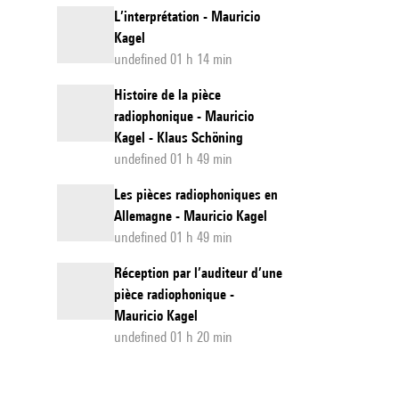
L’interprétation - Mauricio
Kagel
undefined 01 h 14 min
Histoire de la pièce
radiophonique - Mauricio
Kagel - Klaus Schöning
undefined 01 h 49 min
Les pièces radiophoniques en
Allemagne - Mauricio Kagel
undefined 01 h 49 min
Réception par l’auditeur d’une
pièce radiophonique -
Mauricio Kagel
undefined 01 h 20 min