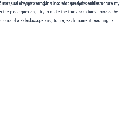
 my usual way of writing but also of the way I would structure my
s the piece goes on, I try to make the transformations coincide by
olours of a kaleidoscope and, to me, each moment reaching its
hich material transformation prevails.