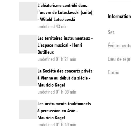
L’aléatorisme contrôlé dans
l’œuvre de Lutoslawski (suite)
informatio
- Witold Lutosławski
undefined 43 min
set
Les territoires instrumentaux -
L’espace musical - Henri
évènement
Dutilleux
Lieu de rep
undefined 01 h 21 min
La Société des concerts privés
durée
à Vienne au début du siècle -
Mauricio Kagel
undefined 01 h 08 min
Les instruments traditionnels
à percussion en Asie -
Mauricio Kagel
undefined 01 h 40 min