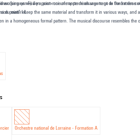
angement de l'ordre des couleurs, un changement dans l'ordre où prédominent les
d working on «Fusion point» one of my premises was to go to the extreme of
ns du matériel.
usion point” I keep the same material and transform it in various ways, and a
en in a homogeneous formal pattern. The musical discourse resembles the c
ysm) is like changing somehow the order of colours, changing the order in w
as
ts
rcier
Orchestre national de Lorraine - Formation A