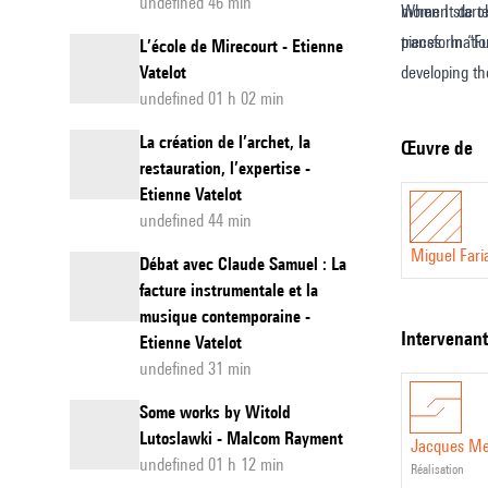
undefined 46 min
moment de climax (paroxysme) il y a pour moi une sorte de ch
When I starte
transformatio
pieces. In “F
L’école de Mirecourt - Etienne
Vatelot
developing th
undefined 01 h 02 min
climax (parox
La création de l’archet, la
Œuvre de
restauration, l’expertise -
Etienne Vatelot
undefined 44 min
Miguel Fari
Débat avec Claude Samuel : La
facture instrumentale et la
musique contemporaine -
intervenan
Etienne Vatelot
undefined 31 min
Some works by Witold
Lutoslawki - Malcom Rayment
Jacques Me
undefined 01 h 12 min
réalisation