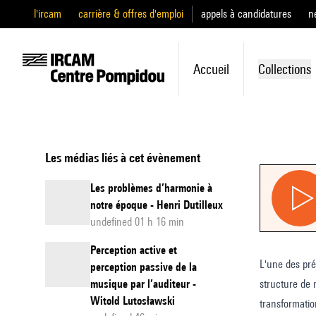
l'ircam
carrière & offres d'emploi
appels à candidatures
n
Accueil
Collections
Les médias liés à cet évènement
Les problèmes d’harmonie à
notre époque - Henri Dutilleux
undefined 01 h 16 min
Perception active et
L'une des prémisses au moment de
perception passive de la
musique par l’auditeur -
structure de 
Witold Lutosławski
transformati