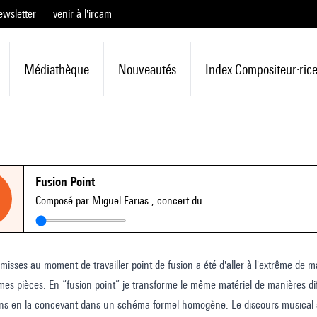
ewsletter
venir à l'ircam
Médiathèque
Nouveautés
Index Compositeur·ric
Fusion Point
Composé par Miguel Farias
, concert du
 travailler point de fusion a été d'aller à l'extrême de ma manière habituelle d'écrire et aussi de la manière de concevoir la
mes pièces. En “fusion point” je transforme le même matériel de manières diff
ons en la concevant dans un schéma formel homogène. Le discours musical 