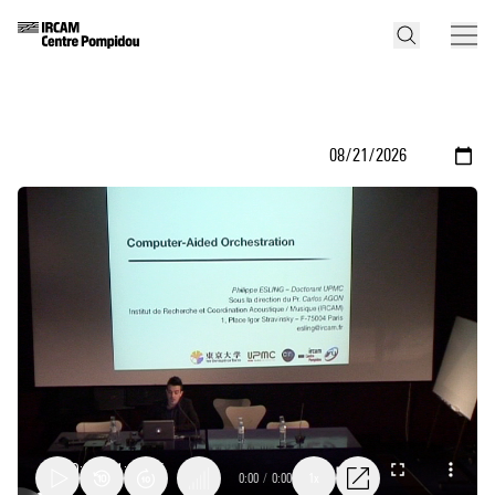
0:00
/
0:00
1x