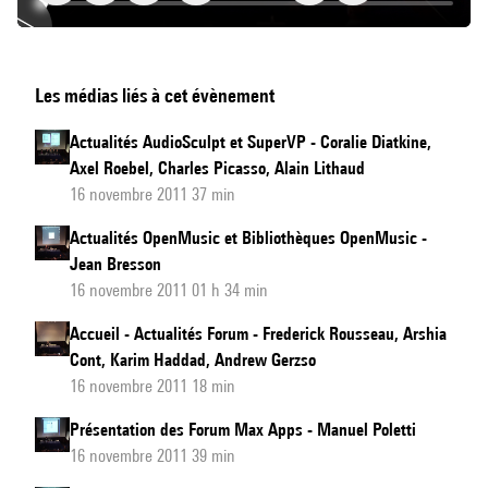
Orchidée
Les médias liés à cet évènement
et
l’aide
Actualités AudioSculpt et SuperVP - Coralie Diatkine,
à
Axel Roebel, Charles Picasso, Alain Lithaud
l’orchestration
16 novembre 2011 37 min
Actualités OpenMusic et Bibliothèques OpenMusic -
Jean Bresson
16 novembre 2011 01 h 34 min
Accueil - Actualités Forum - Frederick Rousseau, Arshia
Cont, Karim Haddad, Andrew Gerzso
16 novembre 2011 18 min
Présentation des Forum Max Apps - Manuel Poletti
16 novembre 2011 39 min