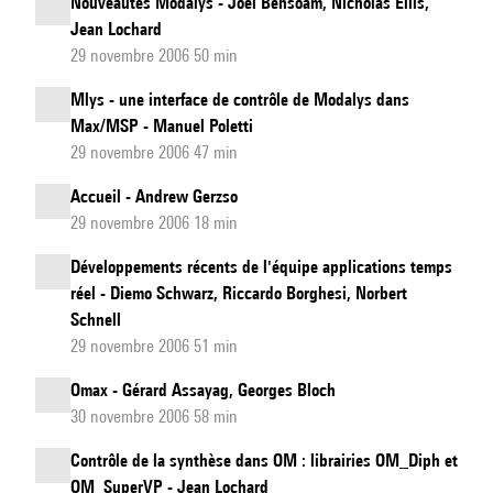
Nouveautés Modalys - Joël Bensoam, Nicholas Ellis,
Jean Lochard
29 novembre 2006 50 min
Mlys - une interface de contrôle de Modalys dans
Max/MSP - Manuel Poletti
29 novembre 2006 47 min
Accueil - Andrew Gerzso
29 novembre 2006 18 min
Développements récents de l'équipe applications temps
réel - Diemo Schwarz, Riccardo Borghesi, Norbert
Schnell
29 novembre 2006 51 min
Omax - Gérard Assayag, Georges Bloch
30 novembre 2006 58 min
Contrôle de la synthèse dans OM : librairies OM_Diph et
OM_SuperVP - Jean Lochard